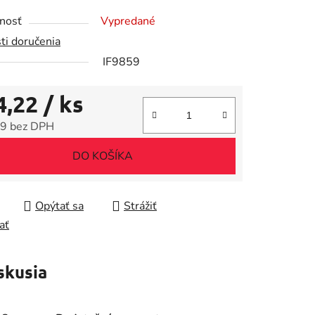
tu
nosť
Vypredané
ti doručenia
IF9859
4,22
/ ks
iek.
9 bez DPH
tková cena:
DO KOŠÍKA
Opýtať sa
Strážiť
ať
skusia