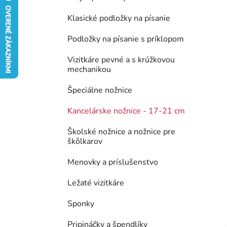
e
Klasické podložky na písanie
l
Podložky na písanie s príklopom
Vizitkáre pevné a s krúžkovou
mechanikou
Špeciálne nožnice
Kancelárske nožnice - 17-21 cm
Školské nožnice a nožnice pre
škôlkarov
Menovky a príslušenstvo
Ležaté vizitkáre
Sponky
Pripináčky a špendlíky