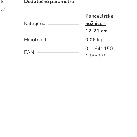
RS
Dodatočné parametre
ová
Kancelárske
Kategória
nožnice -
17-21 cm
Hmotnosť
0.06 kg
011641150
EAN
1985979