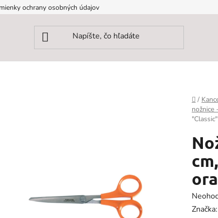
mienky ochrany osobných údajov
Domov
/
Kance
nožnice 
"Classic
Nož
cm,
or
Prieme
Neohod
hodnot
Značka