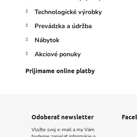
Technologické výrobky
Prevádzka a údržba
Nábytok
Akciové ponuky
Prijímame online platby
Z
á
Odoberať newsletter
Face
p
ä
Vložte svoj e-mail a my Vám
t
budeme zasielať informácie o