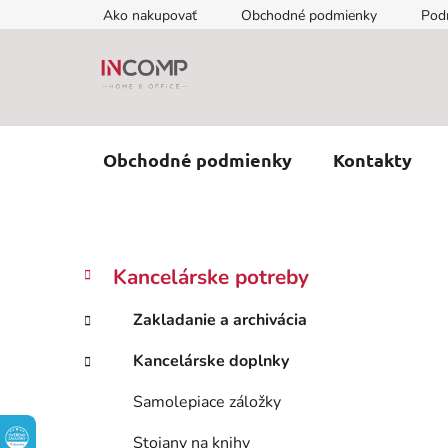
Prejsť
Ako nakupovať
Obchodné podmienky
Pod
na
obsah
Obchodné podmienky
Kontakty
B
K
Preskočiť
Kancelárske potreby
a
kategórie
o
t
č
Zakladanie a archivácia
e
n
g
Kancelárske doplnky
ý
ó
p
r
Samolepiace záložky
i
a
e
n
Stojany na knihy