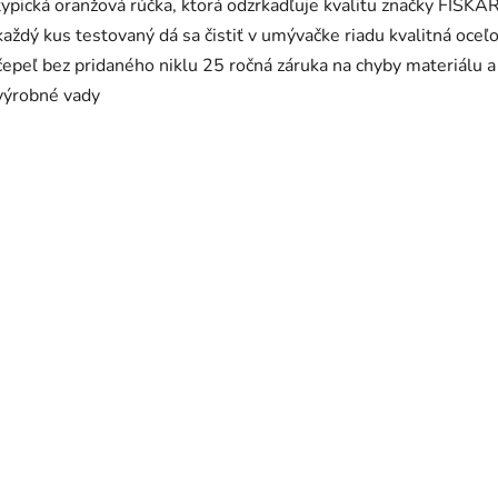
typická oranžová rúčka, ktorá odzrkadľuje kvalitu značky FISKA
každý kus testovaný dá sa čistiť v umývačke riadu kvalitná oceľ
čepeľ bez pridaného niklu 25 ročná záruka na chyby materiálu a
výrobné vady