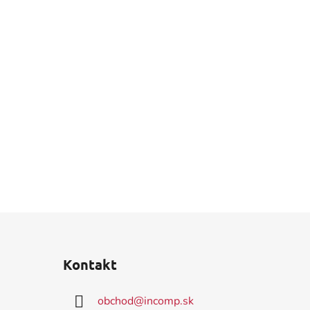
Kontakt
obchod
@
incomp.sk