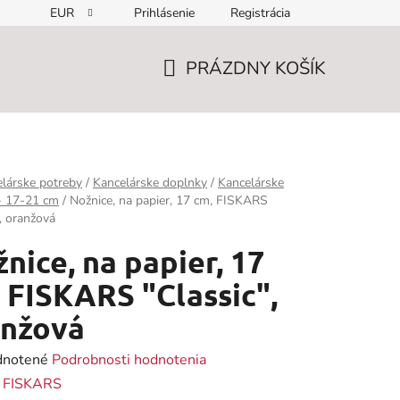
EUR
Prihlásenie
Registrácia
PRÁZDNY KOŠÍK
NÁKUPNÝ
KOŠÍK
lárske potreby
/
Kancelárske doplnky
/
Kancelárske
- 17-21 cm
/
Nožnice, na papier, 17 cm, FISKARS
", oranžová
nice, na papier, 17
 FISKARS "Classic",
anžová
rné
notené
Podrobnosti hodnotenia
enie
:
FISKARS