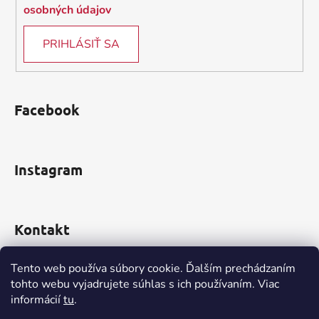
osobných údajov
PRIHLÁSIŤ SA
Facebook
Instagram
Kontakt
obchod
@
incomp.sk
Tento web používa súbory cookie. Ďalším prechádzaním
tohto webu vyjadrujete súhlas s ich používaním. Viac
0910 999 552
informácií
tu
.