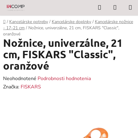
Prejsť
Hľadať
NÁKUP
na
KOŠÍK
obsah
Domov
/
Kancelárske potreby
/
Kancelárske doplnky
/
Kancelárske nožnice
- 17-21 cm
/
Nožnice, univerzálne, 21 cm, FISKARS "Classic",
oranžové
Nožnice, univerzálne, 21
cm, FISKARS "Classic",
oranžové
Priemerné
Neohodnotené
Podrobnosti hodnotenia
hodnotenie
Značka:
FISKARS
produktu
je
0,0
z
5
hviezdičiek.