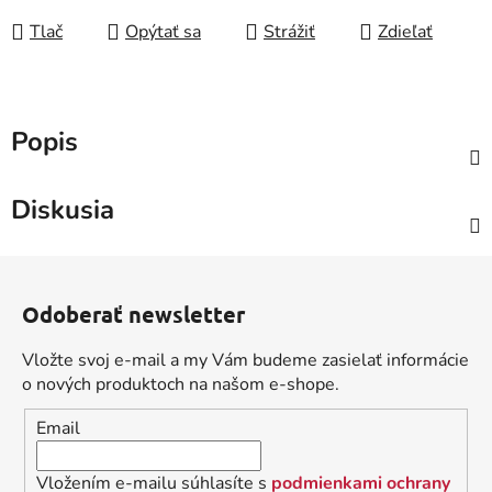
Tlač
Opýtať sa
Strážiť
Zdieľať
Popis
Diskusia
Z
á
Odoberať newsletter
p
ä
Vložte svoj e-mail a my Vám budeme zasielať informácie
t
o nových produktoch na našom e-shope.
i
Email
e
Vložením e-mailu súhlasíte s
podmienkami ochrany