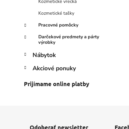
Kozmetické vrecká
Kozmetické tašky
Pracovné pomôcky
Darčekové predmety a párty
výrobky
Nábytok
Akciové ponuky
Prijímame online platby
Z
á
Odoberať newsletter
Face