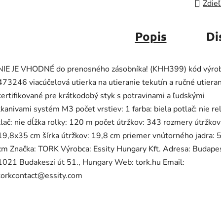
Zdieľ
Popis
Di
NIE JE VHODNÉ do prenosného zásobníka! (KHH399) kód výro
473246 viacúčelová utierka na utieranie tekutín a ručné utiera
certifikované pre krátkodobý styk s potravinami a ľudskými
tkanivami systém M3 počet vrstiev: 1 farba: biela potlač: nie re
tlač: nie dĺžka rolky: 120 m počet útržkov: 343 rozmery útržkov
19,8x35 cm šírka útržkov: 19,8 cm priemer vnútorného jadra: 
cm Značka: TORK Výrobca: Essity Hungary Kft. Adresa: Budapes
1021 Budakeszi út 51., Hungary Web: tork.hu Email:
torkcontact@essity.com