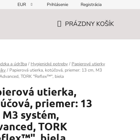
EUR
Prihlásenie
Registrácia
PRÁZDNY KOŠÍK
NÁKUPNÝ
KOŠÍK
dzka a údržba
/
Hygienické potreby
/
Papierové utierky
íky
/
Papierová utierka, kotúčová, priemer: 13 cm, M3
Advanced, TORK "Reflex™", biela
ierová utierka,
účová, priemer: 13
 M3 systém,
vanced, TORK
flex™", biela