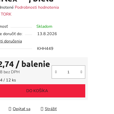
rné
notené
Podrobnosti hodnotenia
enie
:
TORK
tu
nosť
Skladom
 doručiť do:
13.8.2026
ti doručenia
KHH449
iek.
2,74
/ balenie
8 bez DPH
tková cena:
4 / 12 ks
DO KOŠÍKA
Opýtať sa
Strážiť