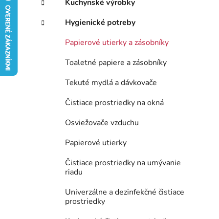
Kuchynské výrobky
e
Hygienické potreby
l
Papierové utierky a zásobníky
Toaletné papiere a zásobníky
Tekuté mydlá a dávkovače
Čistiace prostriedky na okná
Osviežovače vzduchu
Papierové utierky
Čistiace prostriedky na umývanie
riadu
Univerzálne a dezinfekčné čistiace
prostriedky