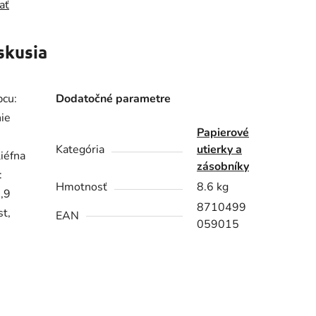
ať
skusia
bcu:
Dodatočné parametre
nie
Papierové
Kategória
utierky a
liéfna
zásobníky
:
Hmotnosť
8.6 kg
5,9
8710499
t,
EAN
059015