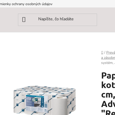
mienky ochrany osobných údajov
Domov
/
Prevá
a zásobn
systém, 
Pap
kot
cm,
Ad
"Re