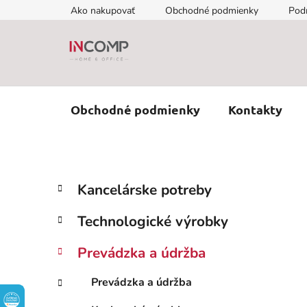
Prejsť
Ako nakupovať
Obchodné podmienky
Pod
na
obsah
Obchodné podmienky
Kontakty
B
K
Preskočiť
Kancelárske potreby
a
kategórie
o
t
č
Technologické výrobky
e
n
g
ý
Prevádzka a údržba
ó
p
r
Prevádzka a údržba
i
a
e
n