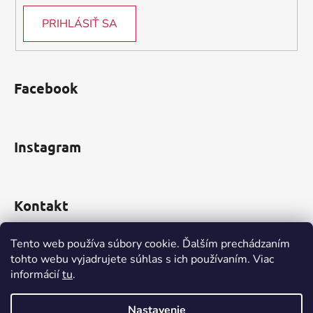
PRIHLÁSIŤ SA
Facebook
Instagram
Kontakt
obchod
@
incomp.sk
Tento web používa súbory cookie. Ďalším prechádzaním
tohto webu vyjadrujete súhlas s ich používaním. Viac
0910 999 552
informácií
tu
.
Nastavenie