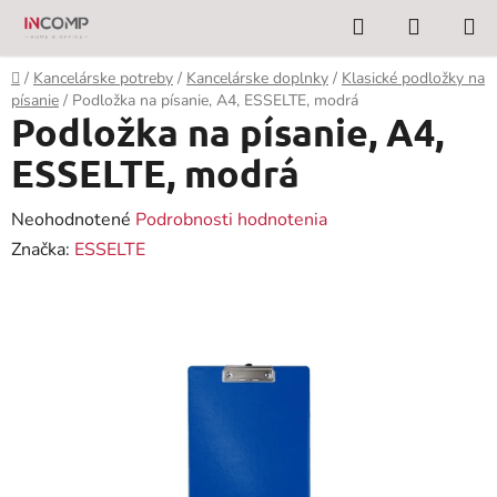
Prejsť
Hľadať
NÁKUP
na
KOŠÍK
obsah
Domov
/
Kancelárske potreby
/
Kancelárske doplnky
/
Klasické podložky na
písanie
/
Podložka na písanie, A4, ESSELTE, modrá
Podložka na písanie, A4,
ESSELTE, modrá
Priemerné
Neohodnotené
Podrobnosti hodnotenia
hodnotenie
Značka:
ESSELTE
produktu
je
0,0
z
5
hviezdičiek.