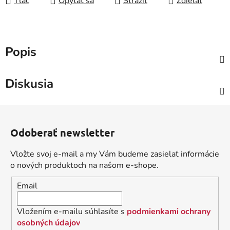
Tlač
Opýtať sa
Strážiť
Zdieľať
Popis
Diskusia
Z
á
Odoberať newsletter
p
ä
Vložte svoj e-mail a my Vám budeme zasielať informácie
t
o nových produktoch na našom e-shope.
i
Email
e
Vložením e-mailu súhlasíte s
podmienkami ochrany
osobných údajov