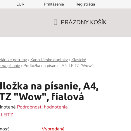
EUR
Prihlásenie
Registrácia
PRÁZDNY KOŠÍK
NÁKUPNÝ
KOŠÍK
lárske potreby
/
Kancelárske doplnky
/
Klasické
 na písanie
/
Podložka na písanie, A4, LEITZ "Wow",
ložka na písanie, A4,
TZ "Wow", fialová
rné
notené
Podrobnosti hodnotenia
enie
:
LEITZ
tu
nosť
Vypredané