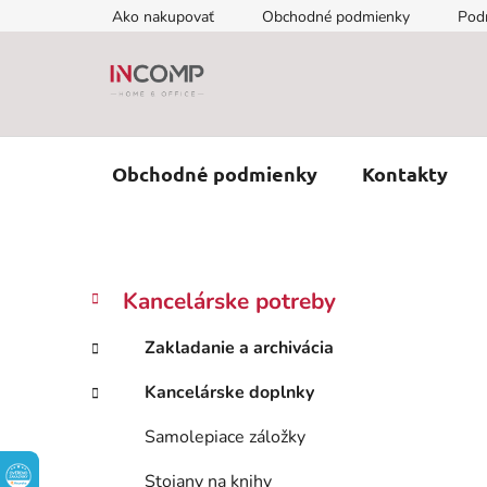
Prejsť
Ako nakupovať
Obchodné podmienky
Pod
na
obsah
Obchodné podmienky
Kontakty
B
K
Preskočiť
Kancelárske potreby
a
kategórie
o
t
č
Zakladanie a archivácia
e
n
g
Kancelárske doplnky
ý
ó
p
r
Samolepiace záložky
i
a
e
n
Stojany na knihy