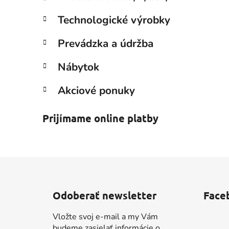
Technologické výrobky
Prevádzka a údržba
Nábytok
Akciové ponuky
Prijímame online platby
Z
á
Odoberať newsletter
Face
p
ä
Vložte svoj e-mail a my Vám
t
budeme zasielať informácie o