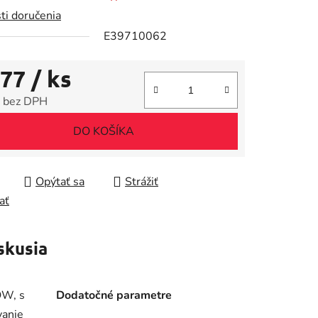
ti doručenia
E39710062
,77
/ ks
iek.
 bez DPH
tková cena:
DO KOŠÍKA
Opýtať sa
Strážiť
ať
skusia
OW, s
Dodatočné parametre
vanie