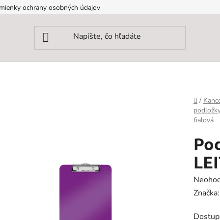
mienky ochrany osobných údajov
Domov
/
Kance
podložky
fialová
Pod
LEI
Prieme
Neohod
hodnot
Značka
produk
Dostup
je