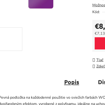
Možnos
0,0
Kód:
z
5
€8
hviezdič
€7,13
Jedno
Tlač
Zdieľ
Popis
Di
Pevná podložka na každodenné použitie vo sviežich farbách W
dvojfarebným efektom, vyrobené z polyfoamu, ideálne na ucho