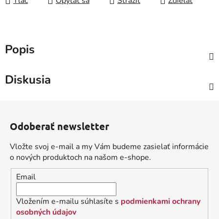
Tlač
Opýtať sa
Strážiť
Zdieľať
Popis
Diskusia
Z
á
Odoberať newsletter
p
ä
Vložte svoj e-mail a my Vám budeme zasielať informácie
t
o nových produktoch na našom e-shope.
i
Email
e
Vložením e-mailu súhlasíte s
podmienkami ochrany
osobných údajov