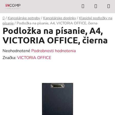
Prejsť
Hľadať
NÁKUP
na
KOŠÍK
obsah
Domov
/
Kancelárske potreby
/
Kancelárske doplnky
/
Klasické podložky na
písanie
/
Podložka na písanie, A4, VICTORIA OFFICE, čierna
Podložka na písanie, A4,
VICTORIA OFFICE, čierna
Priemerné
Neohodnotené
Podrobnosti hodnotenia
hodnotenie
Značka:
VICTORIA OFFICE
produktu
je
0,0
z
5
hviezdičiek.