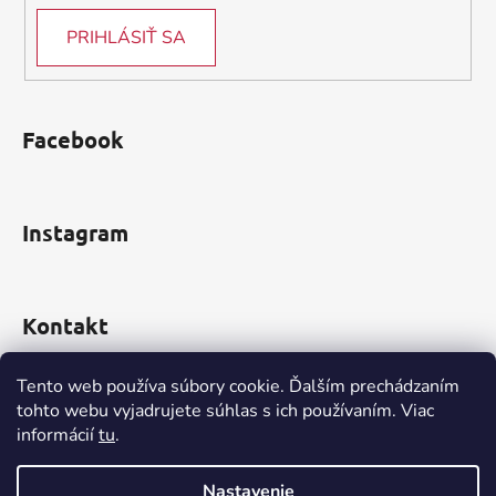
PRIHLÁSIŤ SA
Facebook
Instagram
Kontakt
obchod
@
incomp.sk
Tento web používa súbory cookie. Ďalším prechádzaním
tohto webu vyjadrujete súhlas s ich používaním. Viac
0910 999 552
informácií
tu
.
Nastavenie