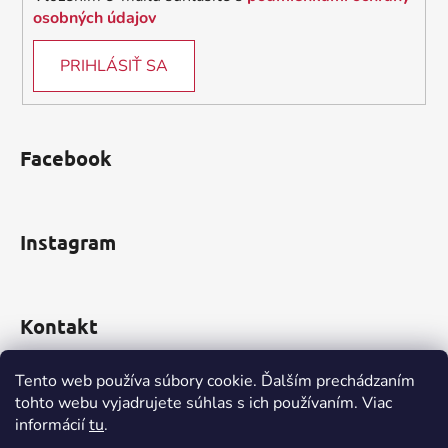
osobných údajov
PRIHLÁSIŤ SA
Facebook
Instagram
Kontakt
obchod
@
incomp.sk
Tento web používa súbory cookie. Ďalším prechádzaním
tohto webu vyjadrujete súhlas s ich používaním. Viac
0910 999 552
informácií
tu
.