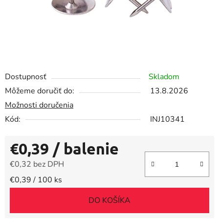
Dostupnosť
Skladom
Môžeme doručiť do:
13.8.2026
Možnosti doručenia
Kód:
INJ10341
€0,39
/ balenie
€0,32 bez DPH
Jednotková cena:
€0,39 / 100 ks
DO KOŠÍKA