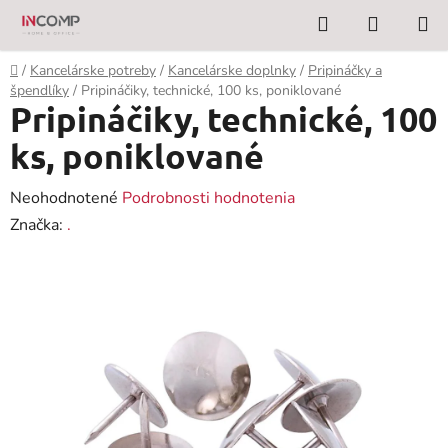
Prejsť
Hľadať
NÁKUP
na
KOŠÍK
obsah
Domov
/
Kancelárske potreby
/
Kancelárske doplnky
/
Pripináčky a
špendlíky
/
Pripináčiky, technické, 100 ks, poniklované
Pripináčiky, technické, 100
ks, poniklované
Priemerné
Neohodnotené
Podrobnosti hodnotenia
hodnotenie
Značka:
.
produktu
je
0,0
z
5
hviezdičiek.