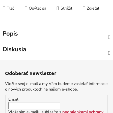
Tlač
Opýtať sa
Strážiť
Zdieľať
Popis
Diskusia
Z
á
Odoberať newsletter
p
ä
Vložte svoj e-mail a my Vám budeme zasielať informácie
t
o nových produktoch na našom e-shope.
i
Email
e
Vložením e-mailu súhlasíte s
podmienkami ochrany