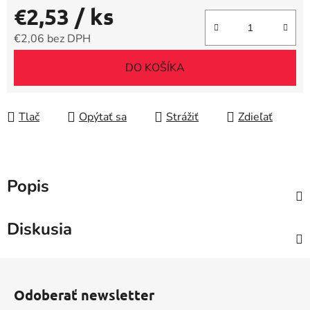
€2,53
/ ks
€2,06 bez DPH
Jednotková cena:
DO KOŠÍKA
Tlač
Opýtať sa
Strážiť
Zdieľať
Popis
Diskusia
Z
á
Odoberať newsletter
p