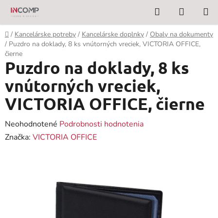
Prejsť
Hľadať
NÁKUP
na
KOŠÍK
obsah
Domov
/
Kancelárske potreby
/
Kancelárske doplnky
/
Obaly na dokumenty
/
Puzdro na doklady, 8 ks vnútorných vreciek, VICTORIA OFFICE,
čierne
Puzdro na doklady, 8 ks
vnútorných vreciek,
VICTORIA OFFICE, čierne
Priemerné
Neohodnotené
Podrobnosti hodnotenia
hodnotenie
Značka:
VICTORIA OFFICE
produktu
je
0,0
z
5
hviezdičiek.