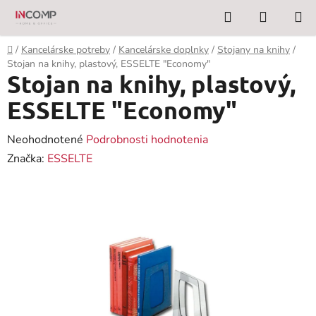
Prejsť
Hľadať
NÁKUP
na
KOŠÍK
obsah
Domov
/
Kancelárske potreby
/
Kancelárske doplnky
/
Stojany na knihy
/
Stojan na knihy, plastový, ESSELTE "Economy"
Stojan na knihy, plastový,
ESSELTE "Economy"
Priemerné
Neohodnotené
Podrobnosti hodnotenia
hodnotenie
Značka:
ESSELTE
produktu
je
0,0
z
5
hviezdičiek.