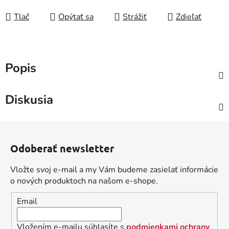
Tlač
Opýtať sa
Strážiť
Zdieľať
Popis
Diskusia
Z
á
Odoberať newsletter
p
ä
Vložte svoj e-mail a my Vám budeme zasielať informácie
t
o nových produktoch na našom e-shope.
i
Email
e
Vložením e-mailu súhlasíte s
podmienkami ochrany