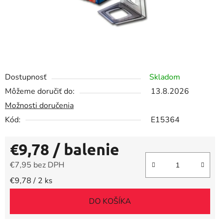
Dostupnosť
Skladom
Môžeme doručiť do:
13.8.2026
Možnosti doručenia
Kód:
E15364
€9,78
/ balenie
€7,95 bez DPH
Jednotková cena:
€9,78 / 2 ks
DO KOŠÍKA