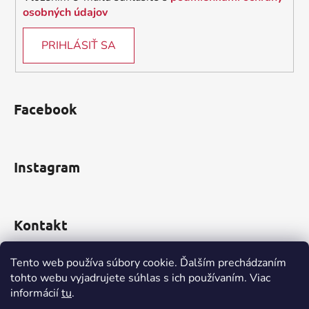
osobných údajov
PRIHLÁSIŤ SA
Facebook
Instagram
Kontakt
obchod
@
incomp.sk
Tento web používa súbory cookie. Ďalším prechádzaním
tohto webu vyjadrujete súhlas s ich používaním. Viac
0910 999 552
informácií
tu
.