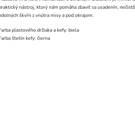
praktický nástroj, ktorý nám pomáha zbaviť sa usadenín, nečistô
odolných škvŕn z vnútra misy a pod okrajom.
Farba plastového držiaka a kefy: biela
Farba štetín kefy: čierna