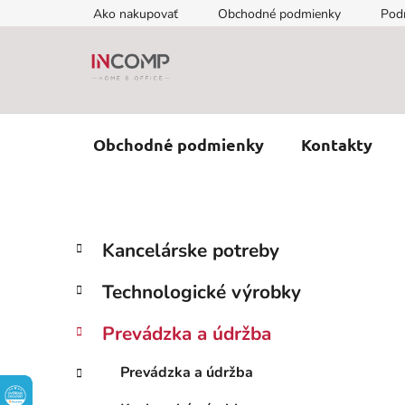
Prejsť
Ako nakupovať
Obchodné podmienky
Pod
na
obsah
Obchodné podmienky
Kontakty
B
K
Preskočiť
Kancelárske potreby
a
kategórie
o
t
č
Technologické výrobky
e
n
g
ý
Prevádzka a údržba
ó
p
r
Prevádzka a údržba
i
a
e
n