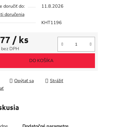
 doručiť do:
11.8.2026
ti doručenia
KHT1196
iek.
,77
/ ks
 bez DPH
tková cena:
DO KOŠÍKA
Opýtať sa
Strážiť
ať
skusia
adne
Dodatočné parametre