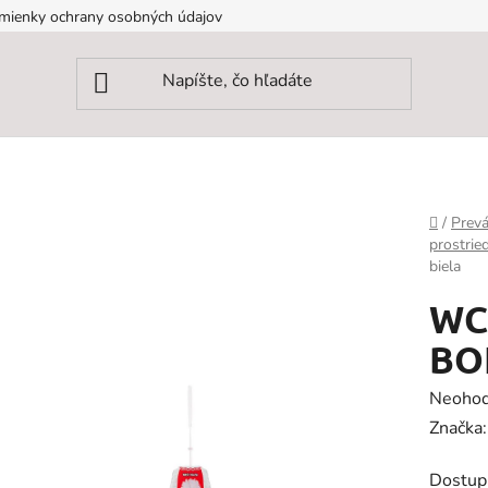
mienky ochrany osobných údajov
Domov
/
Prevá
prostrie
biela
WC 
BO
Prieme
Neohod
hodnot
Značka
produk
Dostup
je