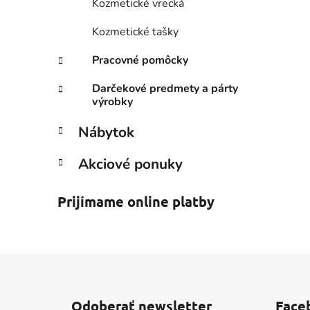
Kozmetické vrecká
Kozmetické tašky
Pracovné pomôcky
Darčekové predmety a párty
výrobky
Nábytok
Akciové ponuky
Prijímame online platby
Z
á
Odoberať newsletter
Face