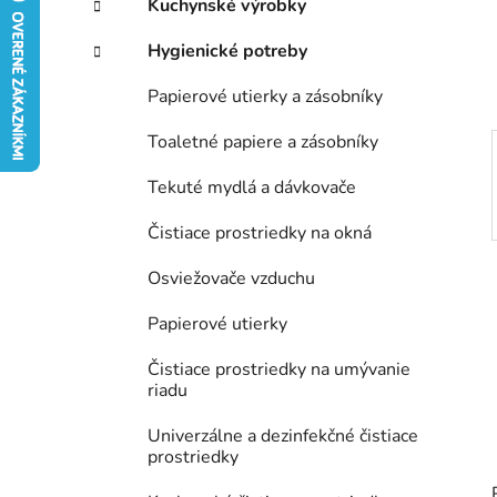
Kuchynské výrobky
e
Hygienické potreby
l
Papierové utierky a zásobníky
Toaletné papiere a zásobníky
Tekuté mydlá a dávkovače
Čistiace prostriedky na okná
Osviežovače vzduchu
Papierové utierky
Čistiace prostriedky na umývanie
riadu
Univerzálne a dezinfekčné čistiace
prostriedky