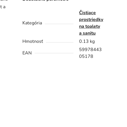
t a
Čistiace
prostriedky
Kategória
na toalety
a sanitu
Hmotnosť
0.13 kg
59978443
EAN
05178