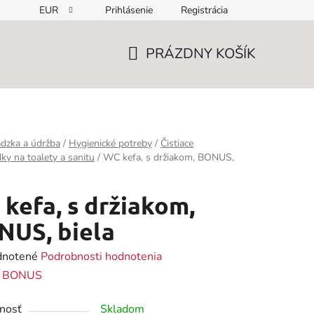
EUR
Prihlásenie
Registrácia
PRÁZDNY KOŠÍK
NÁKUPNÝ
KOŠÍK
dzka a údržba
/
Hygienické potreby
/
Čistiace
dky na toalety a sanitu
/
WC kefa, s držiakom, BONUS,
kefa, s držiakom,
NUS, biela
rné
notené
Podrobnosti hodnotenia
enie
:
BONUS
tu
nosť
Skladom