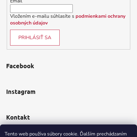
Email
e
Vložením e-mailu súhlasíte s
podmienkami ochrany
osobných údajov
PRIHLÁSIŤ SA
Facebook
Instagram
Kontakt
obchod
@
incomp.sk
Tento web používa súbory cookie. Ďalším prechádzaním