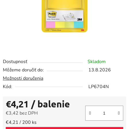
Dostupnosť
Skladom
Môžeme doručiť do:
13.8.2026
Možnosti doručenia
Kód:
LP6704N
€4,21
/ balenie
€3,42 bez DPH
Jednotková cena:
€4,21 / 200 ks