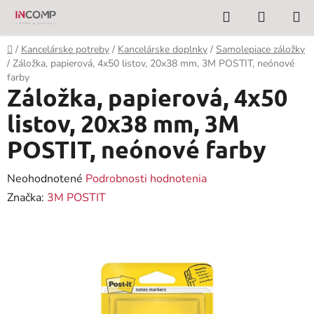
Prejsť
Hľadať
NÁKUP
na
KOŠÍK
obsah
Domov
/
Kancelárske potreby
/
Kancelárske doplnky
/
Samolepiace záložky
/
Záložka, papierová, 4x50 listov, 20x38 mm, 3M POSTIT, neónové
farby
Záložka, papierová, 4x50
listov, 20x38 mm, 3M
POSTIT, neónové farby
Priemerné
Neohodnotené
Podrobnosti hodnotenia
hodnotenie
Značka:
3M POSTIT
produktu
je
0,0
z
5
hviezdičiek.