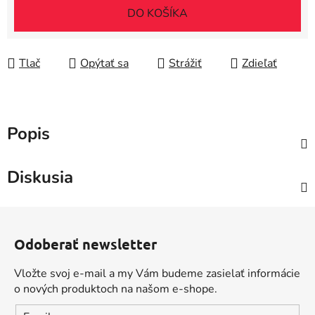
DO KOŠÍKA
Tlač
Opýtať sa
Strážiť
Zdieľať
Popis
Diskusia
Z
á
Odoberať newsletter
p
ä
Vložte svoj e-mail a my Vám budeme zasielať informácie
t
o nových produktoch na našom e-shope.
i