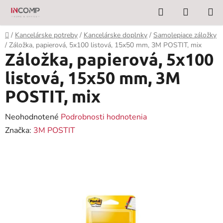
Prejsť
Hľadať
NÁKUP
na
KOŠÍK
obsah
Domov
/
Kancelárske potreby
/
Kancelárske doplnky
/
Samolepiace záložky
/
Záložka, papierová, 5x100 listová, 15x50 mm, 3M POSTIT, mix
Záložka, papierová, 5x100
listová, 15x50 mm, 3M
POSTIT, mix
Priemerné
Neohodnotené
Podrobnosti hodnotenia
hodnotenie
Značka:
3M POSTIT
produktu
je
0,0
z
5
hviezdičiek.