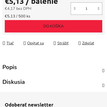
€5,13
/ balenie
€4,17 bez DPH
Jednotková cena:
€5,13 / 500 ks
DO KOŠÍKA
Tlač
Opýtať sa
Strážiť
Zdieľať
Popis
Diskusia
Z
á
Odoberať newsletter