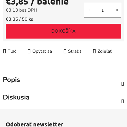
€3,85
/ balenie
€3,13 bez DPH
Jednotková cena:
€3,85 / 50 ks
DO KOŠÍKA
Tlač
Opýtať sa
Strážiť
Zdieľať
Popis
Diskusia
Z
á
Odoberať newsletter