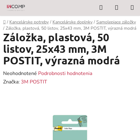
Prejsť
Hľadať
NÁKUP
na
KOŠÍK
obsah
Domov
/
Kancelárske potreby
/
Kancelárske doplnky
/
Samolepiace záložky
/
Záložka, plastová, 50 listov, 25x43 mm, 3M POSTIT, výrazná modrá
Záložka, plastová, 50
listov, 25x43 mm, 3M
POSTIT, výrazná modrá
Priemerné
Neohodnotené
Podrobnosti hodnotenia
hodnotenie
Značka:
3M POSTIT
produktu
je
0,0
z
5
hviezdičiek.