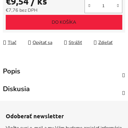
€9,54
/ ks
€7,76 bez DPH
Jednotková cena:
DO KOŠÍKA
Tlač
Opýtať sa
Strážiť
Zdieľať
Popis
Diskusia
Z
á
Odoberať newsletter
p
ä