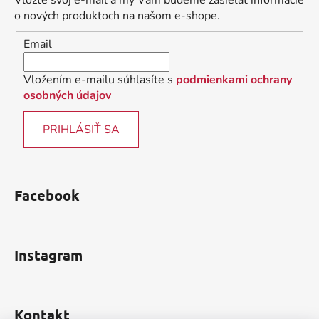
Vložte svoj e-mail a my Vám budeme zasielať informácie
t
o nových produktoch na našom e-shope.
i
Email
e
Vložením e-mailu súhlasíte s
podmienkami ochrany
osobných údajov
PRIHLÁSIŤ SA
Facebook
Instagram
Kontakt