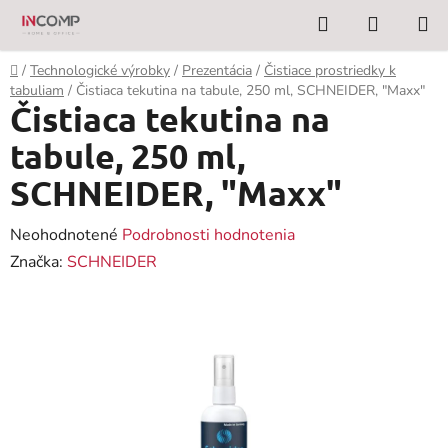
Prejsť
Hľadať
NÁKUP
na
KOŠÍK
obsah
Domov
/
Technologické výrobky
/
Prezentácia
/
Čistiace prostriedky k
tabuliam
/
Čistiaca tekutina na tabule, 250 ml, SCHNEIDER, "Maxx"
Čistiaca tekutina na
tabule, 250 ml,
SCHNEIDER, "Maxx"
Priemerné
Neohodnotené
Podrobnosti hodnotenia
hodnotenie
Značka:
SCHNEIDER
produktu
je
0,0
z
5
hviezdičiek.