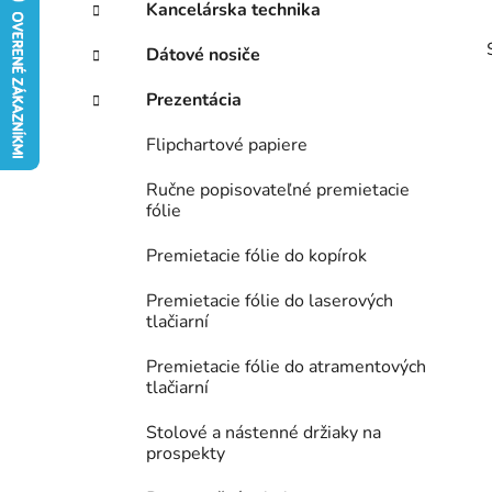
ý
Kancelárska technika
ó
p
r
Dátové nosiče
i
a
e
n
Prezentácia
e
Flipchartové papiere
l
Ručne popisovateľné premietacie
fólie
Premietacie fólie do kopírok
Premietacie fólie do laserových
tlačiarní
Premietacie fólie do atramentových
tlačiarní
Stolové a nástenné držiaky na
prospekty