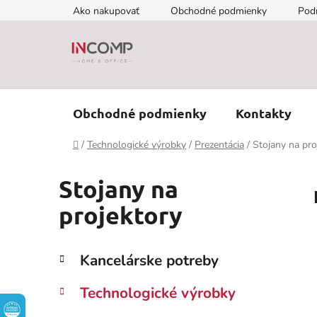
Prejsť
Ako nakupovať
Obchodné podmienky
Pod
na
obsah
Obchodné podmienky
Kontakty
Domov
/
Technologické výrobky
/
Prezentácia
/
Stojany na pro
Stojany na
projektory
B
K
Preskočiť
Kancelárske potreby
a
kategórie
o
t
č
Technologické výrobky
e
n
g