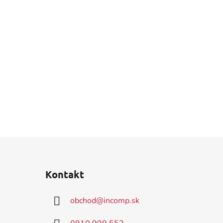
Kontakt
obchod
@
incomp.sk