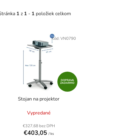
Stránka
1
z
1
-
1
položiek celkom
V
ý
Kód:
VN0790
p
i
s
p
r
DOPRAVA
ZADARMO
o
d
Stojan na projektor
u
k
Vypredané
t
o
€327,68 bez DPH
€403,05
v
/ ks