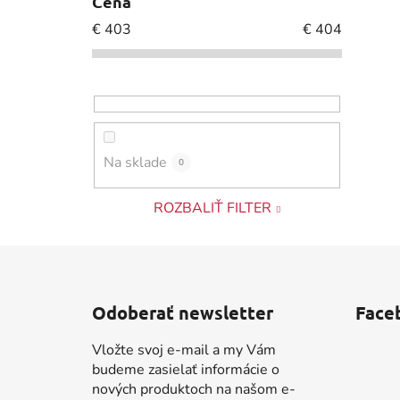
Cena
€
403
€
404
Na sklade
0
ROZBALIŤ FILTER
Z
á
Odoberať newsletter
Face
p
ä
Vložte svoj e-mail a my Vám
t
budeme zasielať informácie o
i
nových produktoch na našom e-