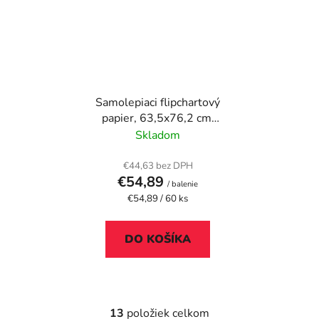
Samolepiaci flipchartový
papier, 63,5x76,2 cm,
2x 30 listov
Skladom
€44,63 bez DPH
€54,89
/ balenie
Jednotková
€54,89 / 60 ks
cena:
DO KOŠÍKA
13
položiek celkom