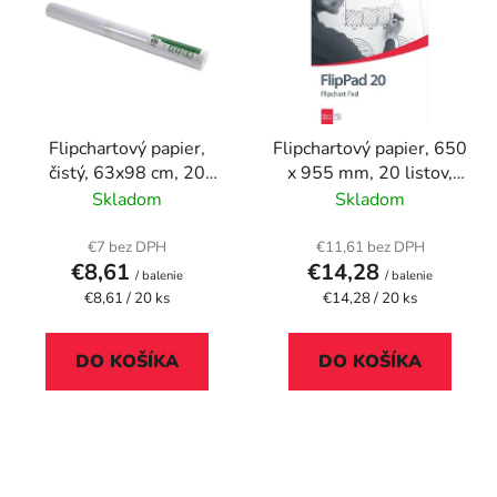
p
r
i
o
s
d
p
u
r
k
Flipchartový papier,
Flipchartový papier, 650
o
t
čistý, 63x98 cm, 20
x 955 mm, 20 listov,
d
o
listov, EXACOMPTA
NOBO
Skladom
Skladom
u
v
k
€7 bez DPH
€11,61 bez DPH
t
€8,61
€14,28
/ balenie
/ balenie
o
Jednotková
Jednotková
€8,61 / 20 ks
€14,28 / 20 ks
cena:
cena:
v
DO KOŠÍKA
DO KOŠÍKA