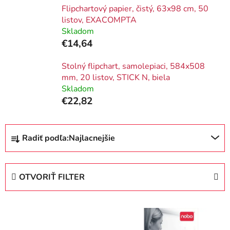
Flipchartový papier, čistý, 63x98 cm, 50
listov, EXACOMPTA
Skladom
€14,64
Stolný flipchart, samolepiaci, 584x508
mm, 20 listov, STICK N, biela
Skladom
€22,82
R
Radiť podľa:
Najlacnejšie
a
d
e
OTVORIŤ FILTER
n
i
V
e
ý
p