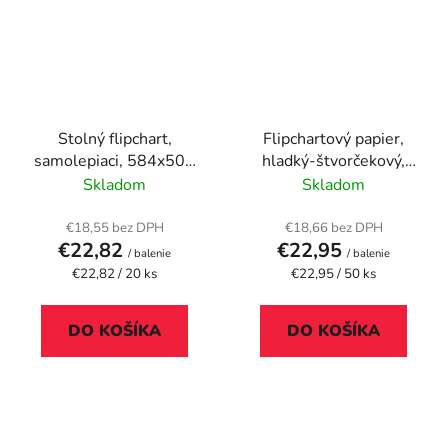
Stolný flipchart,
Flipchartový papier,
samolepiaci, 584x508
hladký-štvorčekový,
mm, 20 listov, STICK N,
60x85 cm, 50 listov,
Skladom
Skladom
biela
ESSELTE
€18,55 bez DPH
€18,66 bez DPH
€22,82
€22,95
/ balenie
/ balenie
Jednotková
Jednotková
€22,82 / 20 ks
€22,95 / 50 ks
cena:
cena:
DO KOŠÍKA
DO KOŠÍKA