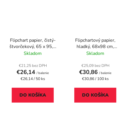
Flipchart papier, čistý-
Flipchartový papier,
štvorčekový, 65 x 95,5
hladký, 68x98 cm,
cm, 50 listov, ESSELTE
5x20, biely, VICTORIA
Skladom
Skladom
VISUAL
€21,25 bez DPH
€25,09 bez DPH
€26,14
€30,86
/ balenie
/ balenie
Jednotková
Jednotková
€26,14 / 50 ks
€30,86 / 100 ks
cena:
cena:
DO KOŠÍKA
DO KOŠÍKA