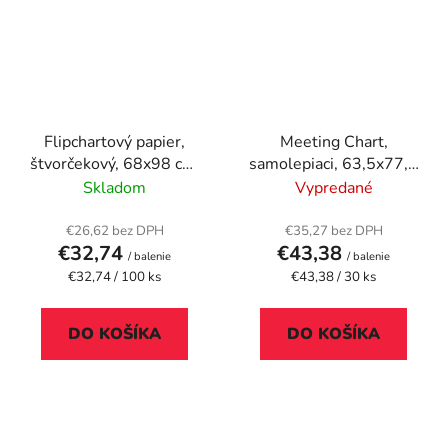
Flipchartový papier,
Meeting Chart,
štvorčekový, 68x98 cm,
samolepiaci, 63,5x77,5
5x20 listov, SIGEL
cm, 30 listov, 3M
Skladom
Vypredané
POSTIT, biely
€26,62 bez DPH
€35,27 bez DPH
€32,74
€43,38
/ balenie
/ balenie
Jednotková
Jednotková
€32,74 / 100 ks
€43,38 / 30 ks
cena:
cena:
DO KOŠÍKA
DO KOŠÍKA