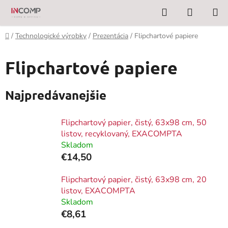
Prejsť
Hľadať
NÁKUP
na
KOŠÍK
obsah
Domov
/
Technologické výrobky
/
Prezentácia
/
Flipchartové papiere
Flipchartové papiere
Najpredávanejšie
Flipchartový papier, čistý, 63x98 cm, 50
listov, recyklovaný, EXACOMPTA
Skladom
€14,50
Flipchartový papier, čistý, 63x98 cm, 20
listov, EXACOMPTA
Skladom
€8,61