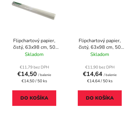
Flipchartový papier,
Flipchartový papier,
čistý, 63x98 cm, 50
čistý, 63x98 cm, 50
listov, recyklovaný,
listov, EXACOMPTA
Skladom
Skladom
EXACOMPTA
€11,79 bez DPH
€11,90 bez DPH
€14,50
€14,64
/ balenie
/ balenie
Jednotková
Jednotková
€14,50 / 50 ks
€14,64 / 50 ks
cena:
cena:
DO KOŠÍKA
DO KOŠÍKA