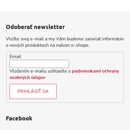
O
v
l
Z
á
á
d
Odoberať newsletter
p
a
ä
c
Vložte svoj e-mail a my Vám budeme zasielať informácie
t
i
o nových produktoch na našom e-shope.
i
e
Email
p
e
r
v
Vložením e-mailu súhlasíte s
podmienkami ochrany
k
osobných údajov
y
v
PRIHLÁSIŤ SA
ý
p
i
s
Facebook
u