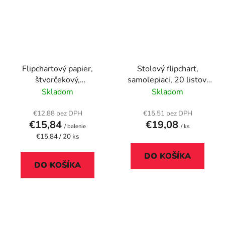
Flipchartový papier,
Stolový flipchart,
štvorčekový,
samolepiaci, 20 listov,
650x955mm, 20 listov,
58,5x50 cm,
Skladom
Skladom
NOBO
€12,88 bez DPH
€15,51 bez DPH
€15,84
€19,08
/ balenie
/ ks
Jednotková
€15,84 / 20 ks
cena:
DO KOŠÍKA
DO KOŠÍKA