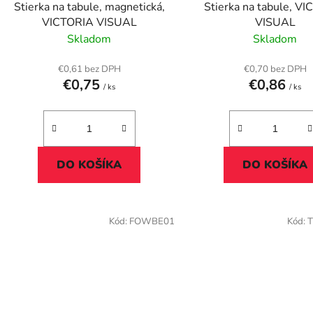
Stierka na tabule, magnetická,
Stierka na tabule, V
u
VICTORIA VISUAL
VISUAL
k
Skladom
Skladom
t
o
€0,61 bez DPH
€0,70 bez DPH
€0,75
€0,86
v
/ ks
/ ks
DO KOŠÍKA
DO KOŠÍKA
Kód:
FOWBE01
Kód:
T