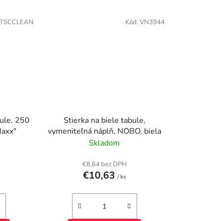
TSCCLEAN
Kód:
VN3944
bule, 250
Stierka na biele tabule,
Maxx"
vymeniteľná náplň, NOBO, biela
Skladom
€8,64 bez DPH
€10,63
/ ks