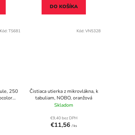
DO KOŠÍKA
Kód:
TS681
Kód:
VN5328
bule, 250
Čistiaca utierka z mikrovlákna, k
ocolor®
tabuliam, NOBO, oranžová
Skladom
€9,40 bez DPH
€11,56
/ ks