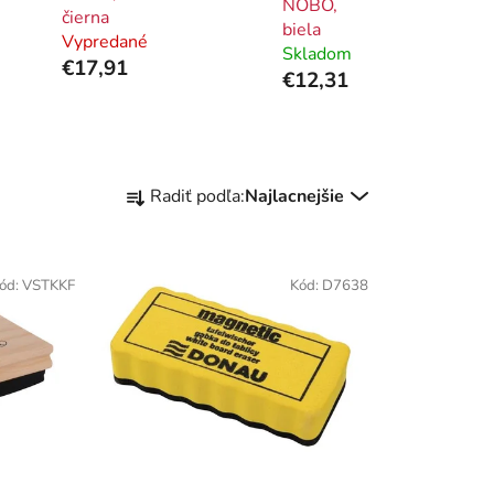
NOBO,
čierna
biela
Vypredané
Skladom
€17,91
€12,31
R
Radiť podľa:
Najlacnejšie
a
d
e
ód:
VSTKKF
Kód:
D7638
n
i
e
p
r
o
d