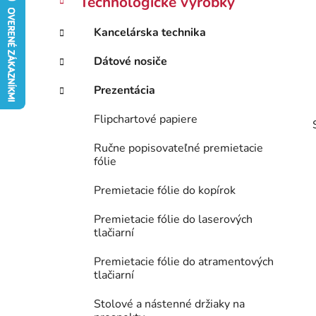
Technologické výrobky
e
n
g
ý
Kancelárska technika
ó
p
r
Dátové nosiče
i
a
e
n
Prezentácia
e
Flipchartové papiere
l
Ručne popisovateľné premietacie
fólie
Premietacie fólie do kopírok
Premietacie fólie do laserových
tlačiarní
Premietacie fólie do atramentových
tlačiarní
Stolové a nástenné držiaky na