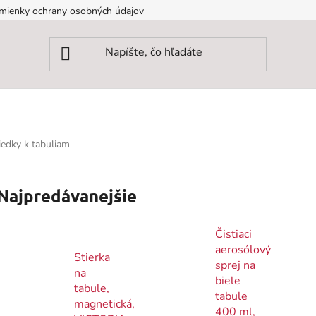
mienky ochrany osobných údajov
riedky k tabuliam
Najpredávanejšie
Čistiaci
aerosólový
Stierka
sprej na
na
biele
tabule,
tabule
magnetická,
400 ml,