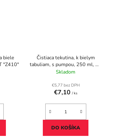
a biele
Čistiaca tekutina, k bielym
T "Z410"
tabuliam, s pumpou, 250 ml, AF
"Whiteboard cleen"
Skladom
€5,77 bez DPH
€7,10
/ ks
DO KOŠÍKA