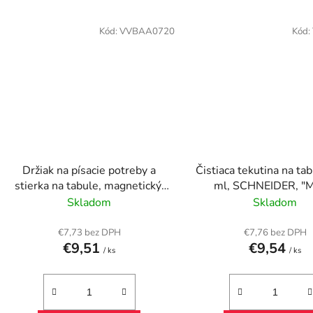
Kód:
VVBAA0720
Kód:
Držiak na písacie potreby a
Čistiaca tekutina na ta
stierka na tabule, magnetický,
ml, SCHNEIDER, "
čierny, 12,8x6x3 cm
Skladom
Skladom
€7,73 bez DPH
€7,76 bez DPH
€9,51
€9,54
/ ks
/ ks