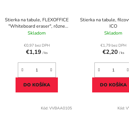
Stierka na tabule, FLEXOFFICE
Stierka na tabule, filco
"Whiteboard eraser", rôzne
ICO
farby
Skladom
Skladom
€0,97 bez DPH
€1,79 bez DPH
€1,19
€2,20
/ ks
/ ks
DO KOŠÍKA
DO KOŠÍKA
Kód:
VVBAA0105
Kód:
V