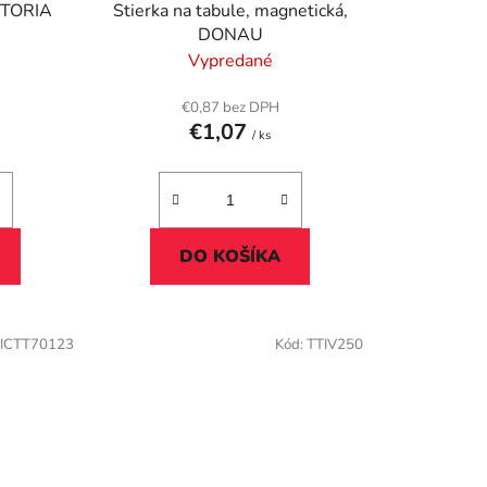
u
ICTORIA
Stierka na tabule, magnetická,
k
DONAU
t
Vypredané
o
v
€0,87 bez DPH
€1,07
/ ks
DO KOŠÍKA
ICTT70123
Kód:
TTIV250