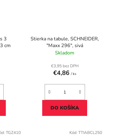
 s 3
Stierka na tabule, SCHNEIDER,
 17x7x3 cm
"Maxx 296", sivá
Skladom
€3,95 bez DPH
€4,86
/ ks
DO KOŠÍKA
ód:
TGZ410
Kód:
TTIABCL250