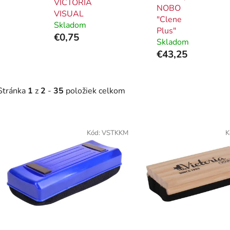
VICTORIA
NOBO
VISUAL
"Clene
Skladom
Plus"
€0,75
Skladom
€43,25
Stránka
1
z
2
-
35
položiek celkom
V
ý
Kód:
VSTKKM
K
p
i
s
p
r
o
d