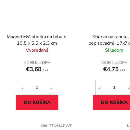
Magnetická stierka na tabule,
Stierka na tabule,
10,5 x 5,5 x 2,3 cm
popisovačmi,
Vypredané
Skladom
€2,99 bez DPH
€3,86 bez DPH
€3,68
€4,75
/ ks
/ ks
DO KOŠÍKA
DO KOŠÍKA
Kód:
TTIVHABWB
K