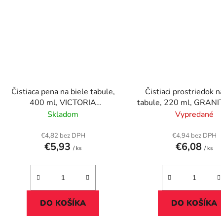
Čistiaca pena na biele tabule,
Čistiaci prostriedok n
400 ml, VICTORIA
tabule, 220 ml, GRANI
TECHNOLOGY
Skladom
Vypredané
€4,82 bez DPH
€4,94 bez DPH
€5,93
€6,08
/ ks
/ ks
DO KOŠÍKA
DO KOŠÍKA