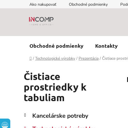
Prejsť
Ako nakupovať
Obchodné podmienky
Pod
na
obsah
Obchodné podmienky
Kontakty
Domov
/
Technologické výrobky
/
Prezentácia
/
Čistiace prost
Čistiace
prostriedky k
tabuliam
B
K
Preskočiť
Kancelárske potreby
a
kategórie
o
t
č