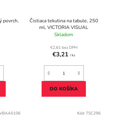
vý povrch,
Čistiaca tekutina na tabule, 250
ml, VICTORIA VISUAL
Skladom
€2,61 bez DPH
€3,21
/ ks
DO KOŠÍKA
VBAA0106
Kód:
TSC296