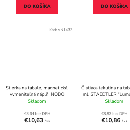
DO KOŠÍKA
DO KOŠÍKA
Kód:
VN1433
Stierka na tabule, magnetická,
Čistiaca tekutina na ta
vymeniteľná náplň, NOBO
ml, STAEDTLER "Lum
681"
Skladom
Skladom
€8,64 bez DPH
€8,83 bez DPH
€10,63
€10,86
/ ks
/ ks