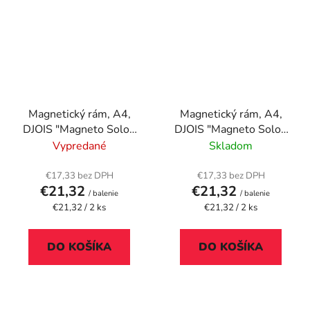
Magnetický rám, A4,
Magnetický rám, A4,
DJOIS "Magneto Solo",
DJOIS "Magneto Solo",
červená
čierna
Vypredané
Skladom
€17,33 bez DPH
€17,33 bez DPH
€21,32
€21,32
/ balenie
/ balenie
Jednotková
Jednotková
€21,32 / 2 ks
€21,32 / 2 ks
cena:
cena:
DO KOŠÍKA
DO KOŠÍKA