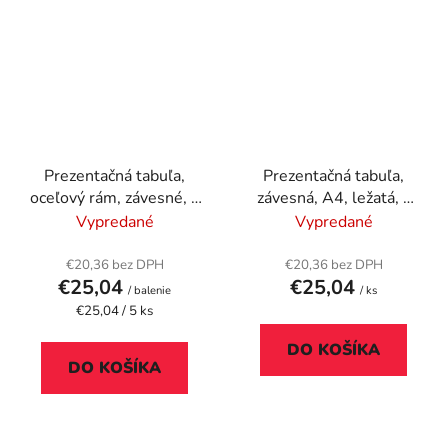
Prezentačná tabuľa,
Prezentačná tabuľa,
oceľový rám, závesné, s
závesná, A4, ležatá, s
uškom, A4, DJOIS, mix
kovovým uškom,
Vypredané
Vypredané
farieb
TARIFOLD, červená
€20,36 bez DPH
€20,36 bez DPH
€25,04
€25,04
/ balenie
/ ks
Jednotková
€25,04 / 5 ks
cena:
DO KOŠÍKA
DO KOŠÍKA