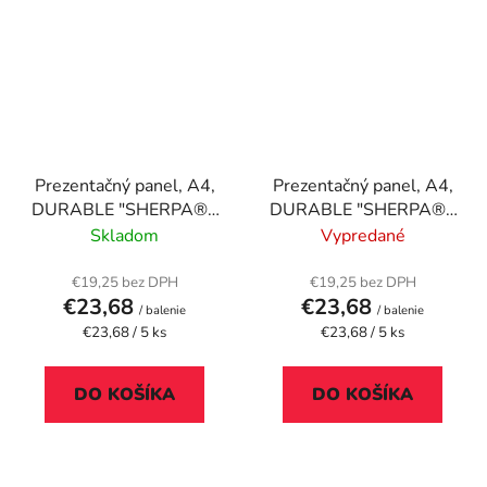
Prezentačný panel, A4,
Prezentačný panel, A4,
DURABLE "SHERPA®",
DURABLE "SHERPA®",
tmavomodrá
zelená
Skladom
Vypredané
€19,25 bez DPH
€19,25 bez DPH
€23,68
€23,68
/ balenie
/ balenie
Jednotková
Jednotková
€23,68 / 5 ks
€23,68 / 5 ks
cena:
cena:
DO KOŠÍKA
DO KOŠÍKA