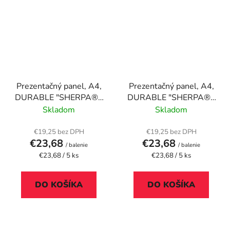
Prezentačný panel, A4,
Prezentačný panel, A4,
DURABLE "SHERPA®",
DURABLE "SHERPA®",
červená
čierna
Skladom
Skladom
€19,25 bez DPH
€19,25 bez DPH
€23,68
€23,68
/ balenie
/ balenie
Jednotková
Jednotková
€23,68 / 5 ks
€23,68 / 5 ks
cena:
cena:
DO KOŠÍKA
DO KOŠÍKA