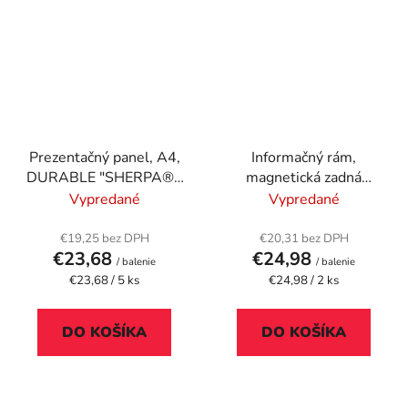
Prezentačný panel, A4,
Informačný rám,
DURABLE "SHERPA®",
magnetická zadná
žltá
strana, A4, DJOIS
Vypredané
Vypredané
"Magneto", čierna
€19,25 bez DPH
€20,31 bez DPH
€23,68
€24,98
/ balenie
/ balenie
Jednotková
Jednotková
€23,68 / 5 ks
€24,98 / 2 ks
cena:
cena:
DO KOŠÍKA
DO KOŠÍKA