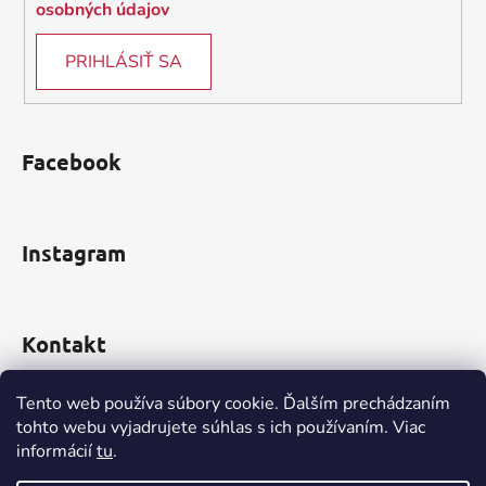
osobných údajov
p
i
PRIHLÁSIŤ SA
s
u
Facebook
Instagram
Kontakt
obchod
@
incomp.sk
Tento web používa súbory cookie. Ďalším prechádzaním
tohto webu vyjadrujete súhlas s ich používaním. Viac
informácií
tu
.
0910 999 552