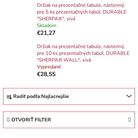
Držiak na prezentačné tabule, nástenný,
pre 5 ks prezentačných tabúľ, DURABLE
"SHERPA®", sivá
Skladom
€21,27
Držiak na prezentačné tabule, nástenný,
pre 10 ks prezentačných tabúľ, DURABLE
"SHERPA® WALL", sivá
Vypredané
€28,55
R
Radiť podľa:
Najlacnejšie
a
d
e
OTVORIŤ FILTER
n
i