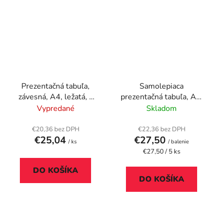
Prezentačná tabuľa,
Samolepiaca
závesná, A4, ležatá, s
prezentačná tabuľa, A4,
kovovým uškom,
DJOIS "Kang", červená
Vypredané
Skladom
TARIFOLD, modrá
€20,36 bez DPH
€22,36 bez DPH
€25,04
€27,50
/ ks
/ balenie
Jednotková
€27,50 / 5 ks
cena:
DO KOŠÍKA
DO KOŠÍKA