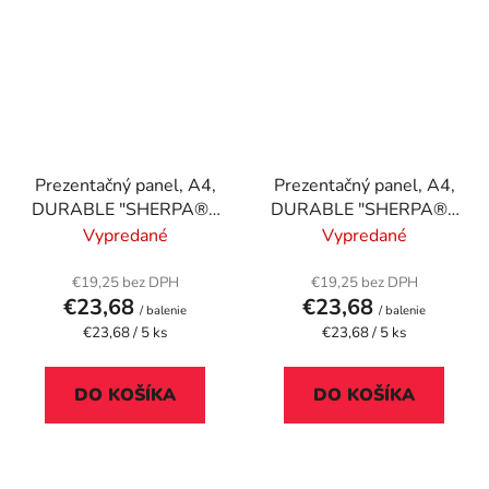
Prezentačný panel, A4,
Prezentačný panel, A4,
DURABLE "SHERPA®",
DURABLE "SHERPA®",
grafitová
strieborná
Vypredané
Vypredané
€19,25 bez DPH
€19,25 bez DPH
€23,68
€23,68
/ balenie
/ balenie
Jednotková
Jednotková
€23,68 / 5 ks
€23,68 / 5 ks
cena:
cena:
DO KOŠÍKA
DO KOŠÍKA