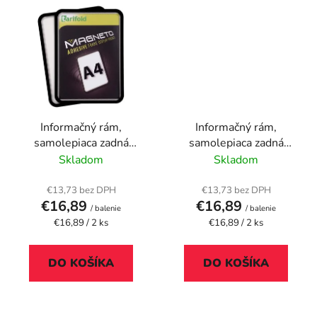
Informačný rám,
Informačný rám,
samolepiaca zadná
samolepiaca zadná
strana, A4, DJOIS
strana, A4, DJOIS
Skladom
Skladom
"Magneto", čierna
"Magneto", modrá
€13,73 bez DPH
€13,73 bez DPH
€16,89
€16,89
/ balenie
/ balenie
Jednotková
Jednotková
€16,89 / 2 ks
€16,89 / 2 ks
cena:
cena:
DO KOŠÍKA
DO KOŠÍKA