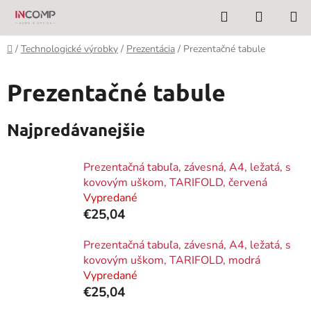
Prejsť
Hľadať
NÁKUP
na
KOŠÍK
obsah
Domov
/
Technologické výrobky
/
Prezentácia
/
Prezentačné tabule
Prezentačné tabule
Najpredávanejšie
Prezentačná tabuľa, závesná, A4, ležatá, s
kovovým uškom, TARIFOLD, červená
Vypredané
€25,04
Prezentačná tabuľa, závesná, A4, ležatá, s
kovovým uškom, TARIFOLD, modrá
Vypredané
€25,04