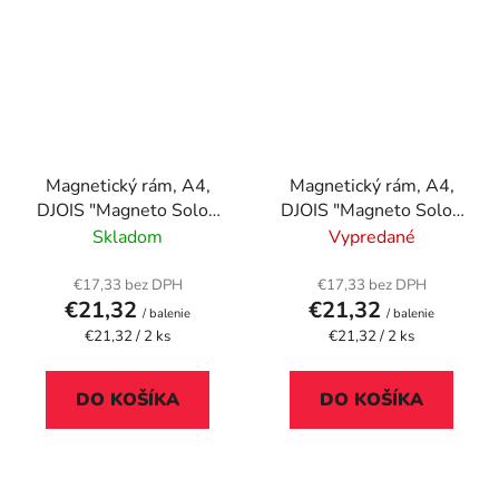
Magnetický rám, A4,
Magnetický rám, A4,
DJOIS "Magneto Solo",
DJOIS "Magneto Solo",
modrá
strieborná
Skladom
Vypredané
€17,33 bez DPH
€17,33 bez DPH
€21,32
€21,32
/ balenie
/ balenie
Jednotková
Jednotková
€21,32 / 2 ks
€21,32 / 2 ks
cena:
cena:
DO KOŠÍKA
DO KOŠÍKA