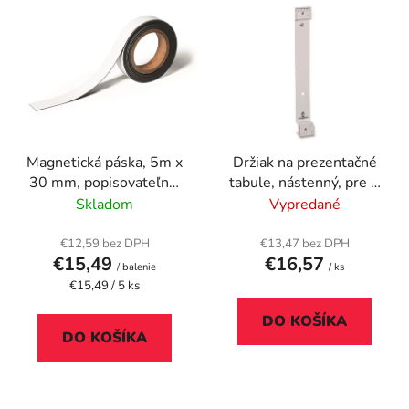
V
e
ý
p
p
r
i
o
s
d
p
u
r
k
Magnetická páska, 5m x
Držiak na prezentačné
o
t
30 mm, popisovateľná,
tabule, nástenný, pre 5
d
o
rezateľná, DURABLE
tabúľ, DURABLE
Skladom
Vypredané
u
v
"FUNCTION"
k
€12,59 bez DPH
€13,47 bez DPH
t
€15,49
€16,57
/ balenie
/ ks
o
Jednotková
€15,49 / 5 ks
cena:
v
DO KOŠÍKA
DO KOŠÍKA