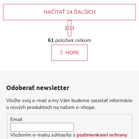
NAČÍTAŤ 24 ĎALŠÍCH
S
1
3
t
r
O
61
položiek celkom
á
v
n
l
k
HORE
á
o
d
v
a
a
Z
c
n
á
i
i
Odoberať newsletter
e
p
e
p
ä
Vložte svoj e-mail a my Vám budeme zasielať informácie
r
t
o nových produktoch na našom e-shope.
v
i
k
Email
e
y
v
Vložením e-mailu súhlasíte s
podmienkami ochrany
ý