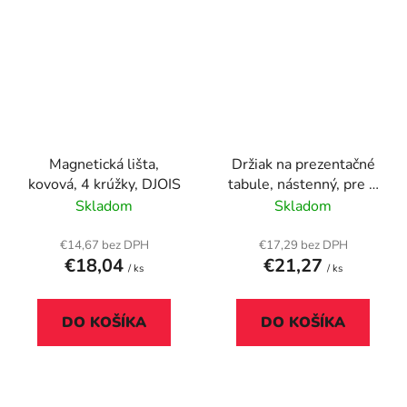
Magnetická lišta,
Držiak na prezentačné
kovová, 4 krúžky, DJOIS
tabule, nástenný, pre 5
ks prezentačných tabúľ,
Skladom
Skladom
DURABLE "SHERPA®",
sivá
€14,67 bez DPH
€17,29 bez DPH
€18,04
€21,27
/ ks
/ ks
DO KOŠÍKA
DO KOŠÍKA