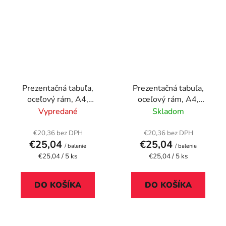
Prezentačná tabuľa,
Prezentačná tabuľa,
oceľový rám, A4,
oceľový rám, A4,
stojatá, kovové uško,
stojatá, kovové uško,
Vypredané
Skladom
DJOIS, červená
DJOIS, modrá
€20,36 bez DPH
€20,36 bez DPH
€25,04
€25,04
/ balenie
/ balenie
Jednotková
Jednotková
€25,04 / 5 ks
€25,04 / 5 ks
cena:
cena:
DO KOŠÍKA
DO KOŠÍKA