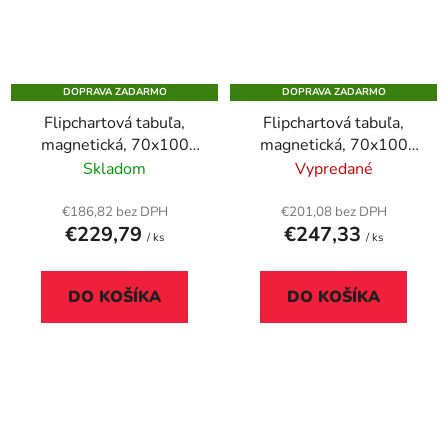
DOPRAVA ZADARMO
DOPRAVA ZADARMO
Flipchartová tabuľa,
Flipchartová tabuľa,
magnetická, 70x100
magnetická, 70x100
cm, mobilná, VICTORIA
cm, 2 pomocné ramená,
Skladom
Vypredané
VISUAL
mobilná, VICTORIA
VISUAL
€186,82 bez DPH
€201,08 bez DPH
€229,79
€247,33
/ ks
/ ks
DO KOŠÍKA
DO KOŠÍKA