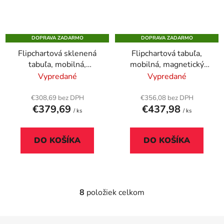
DOPRAVA ZADARMO
DOPRAVA ZADARMO
Flipchartová sklenená
Flipchartová tabuľa,
tabuľa, mobilná,
mobilná, magnetický
70x100 cm, VICTORIA
povrch, 2 pomocné
Vypredané
Vypredané
VISUAL
ramená, NOBO
€308,69 bez DPH
€356,08 bez DPH
€379,69
€437,98
/ ks
/ ks
DO KOŠÍKA
DO KOŠÍKA
8
položiek celkom
O
v
l
Z