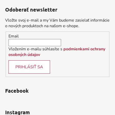
á
á
d
Odoberať newsletter
p
a
ä
c
Vložte svoj e-mail a my Vám budeme zasielať informácie
t
i
o nových produktoch na našom e-shope.
i
e
Email
p
e
r
v
Vložením e-mailu súhlasíte s
podmienkami ochrany
k
osobných údajov
y
v
PRIHLÁSIŤ SA
ý
p
i
s
Facebook
u
Instagram