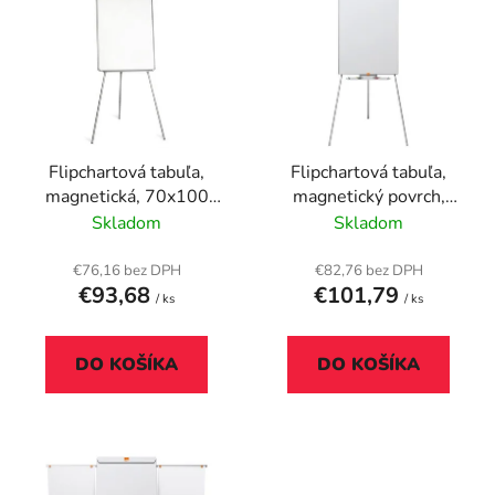
ý
p
p
r
i
o
s
d
p
u
r
k
Flipchartová tabuľa,
Flipchartová tabuľa,
o
t
magnetická, 70x100
magnetický povrch,
d
o
cm, VICTORIA VISUAL
67,5x100 cm, NOBO
Skladom
Skladom
u
v
"Essentials", biela
k
€76,16 bez DPH
€82,76 bez DPH
t
€93,68
€101,79
/ ks
/ ks
o
v
DO KOŠÍKA
DO KOŠÍKA