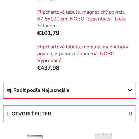
Flipchartová tabuľa, magnetický povrch,
67,5x100 cm, NOBO "Essentials", biela
Skladom
€101,79
Flipchartová tabuľa, mobilná, magnetický
povrch, 2 pomocné ramená, NOBO
Vypredané
€437,98
R
Radiť podľa:
Najlacnejšie
a
d
e
OTVORIŤ FILTER
n
i
V
e