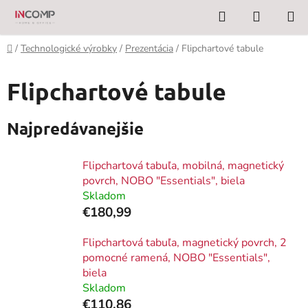
Prejsť
Hľadať
NÁKUP
na
KOŠÍK
obsah
Domov
/
Technologické výrobky
/
Prezentácia
/
Flipchartové tabule
Flipchartové tabule
Najpredávanejšie
Flipchartová tabuľa, mobilná, magnetický
povrch, NOBO "Essentials", biela
Skladom
€180,99
Flipchartová tabuľa, magnetický povrch, 2
pomocné ramená, NOBO "Essentials",
biela
Skladom
€110,86