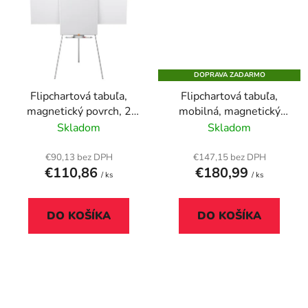
DOPRAVA ZADARMO
Flipchartová tabuľa,
Flipchartová tabuľa,
magnetický povrch, 2
mobilná, magnetický
pomocné ramená,
povrch, NOBO
Skladom
Skladom
NOBO "Essentials",
"Essentials", biela
biela
€90,13 bez DPH
€147,15 bez DPH
€110,86
€180,99
/ ks
/ ks
DO KOŠÍKA
DO KOŠÍKA