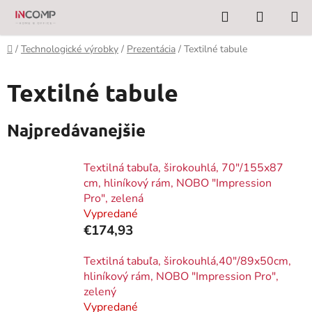
Prejsť
Hľadať
NÁKUP
na
KOŠÍK
obsah
Domov
/
Technologické výrobky
/
Prezentácia
/
Textilné tabule
Textilné tabule
Najpredávanejšie
Textilná tabuľa, širokouhlá, 70"/155x87
cm, hliníkový rám, NOBO "Impression
Pro", zelená
Vypredané
€174,93
Textilná tabuľa, širokouhlá,40"/89x50cm,
hliníkový rám, NOBO "Impression Pro",
zelený
Vypredané