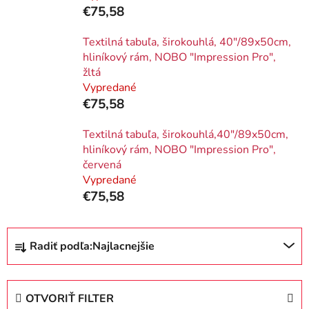
€75,58
Textilná tabuľa, širokouhlá, 40"/89x50cm,
hliníkový rám, NOBO "Impression Pro",
žltá
Vypredané
€75,58
Textilná tabuľa, širokouhlá,40"/89x50cm,
hliníkový rám, NOBO "Impression Pro",
červená
Vypredané
€75,58
R
Radiť podľa:
Najlacnejšie
a
d
e
OTVORIŤ FILTER
n