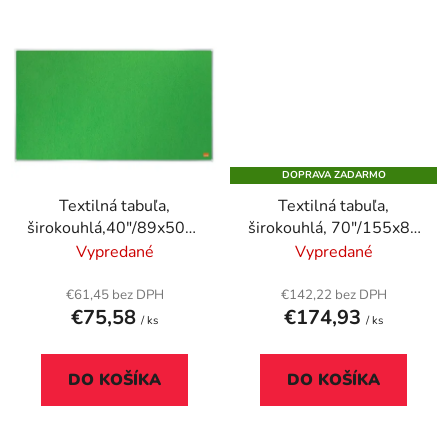
DOPRAVA ZADARMO
Textilná tabuľa,
Textilná tabuľa,
širokouhlá,40"/89x50cm,
širokouhlá, 70"/155x87
hliníkový rám, NOBO
cm, hliníkový rám,
Vypredané
Vypredané
"Impression Pro",
NOBO "Impression
zelený
Pro", zelená
€61,45 bez DPH
€142,22 bez DPH
€75,58
€174,93
/ ks
/ ks
DO KOŠÍKA
DO KOŠÍKA