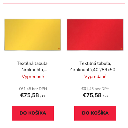
i
V
e
ý
p
p
r
i
o
s
d
p
u
r
k
Textilná tabuľa,
Textilná tabuľa,
o
t
širokouhlá,
širokouhlá,40"/89x50cm,
d
o
40"/89x50cm, hliníkový
hliníkový rám, NOBO
Vypredané
Vypredané
u
v
rám, NOBO "Impression
"Impression Pro",
k
Pro", žltá
červená
€61,45 bez DPH
€61,45 bez DPH
t
€75,58
€75,58
/ ks
/ ks
o
v
DO KOŠÍKA
DO KOŠÍKA