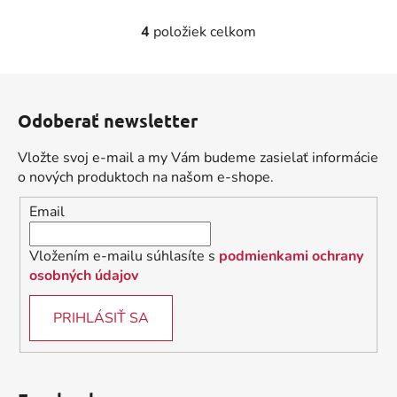
4
položiek celkom
O
v
l
Z
á
á
d
Odoberať newsletter
p
a
ä
c
Vložte svoj e-mail a my Vám budeme zasielať informácie
t
i
o nových produktoch na našom e-shope.
i
e
Email
p
e
r
v
Vložením e-mailu súhlasíte s
podmienkami ochrany
k
osobných údajov
y
v
PRIHLÁSIŤ SA
ý
p
i
s