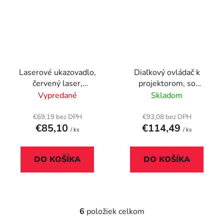
Laserové ukazovadlo,
Diaľkový ovládač k
červený laser,
projektorom, so
KENSINGTON "Expert"
zeleným laserom,
Vypredané
Skladom
bezdrôtový,
KENSINGTON
€69,19 bez DPH
€93,08 bez DPH
€85,10
€114,49
/ ks
/ ks
DO KOŠÍKA
DO KOŠÍKA
6
položiek celkom
O