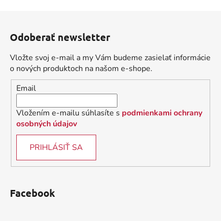
v
l
Z
á
á
d
Odoberať newsletter
p
a
ä
c
Vložte svoj e-mail a my Vám budeme zasielať informácie
t
i
o nových produktoch na našom e-shope.
i
e
Email
p
e
r
v
Vložením e-mailu súhlasíte s
podmienkami ochrany
k
osobných údajov
y
v
PRIHLÁSIŤ SA
ý
p
i
s
Facebook
u