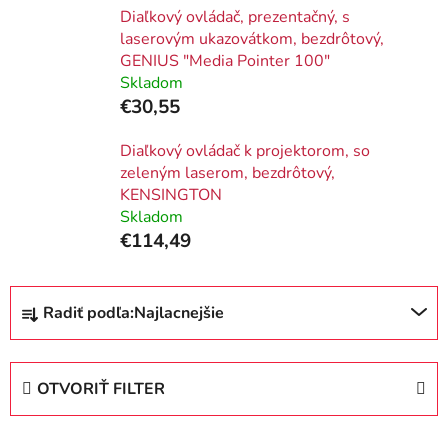
Diaľkový ovládač, prezentačný, s
laserovým ukazovátkom, bezdrôtový,
GENIUS "Media Pointer 100"
Skladom
€30,55
Diaľkový ovládač k projektorom, so
zeleným laserom, bezdrôtový,
KENSINGTON
Skladom
€114,49
R
Radiť podľa:
Najlacnejšie
a
d
e
OTVORIŤ FILTER
n
i