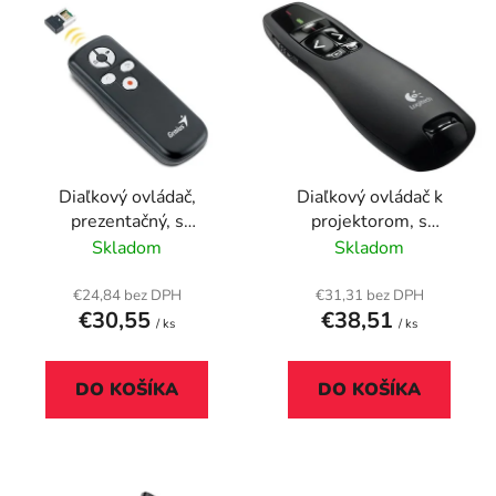
V
e
ý
p
p
r
i
o
s
d
p
u
r
k
Diaľkový ovládač,
Diaľkový ovládač k
o
t
prezentačný, s
projektorom, s
d
o
laserovým
laserovým pointerom,
Skladom
Skladom
u
v
ukazovátkom,
bezdrôtový, LOGITECH
k
bezdrôtový, GENIUS
"R400"
€24,84 bez DPH
€31,31 bez DPH
t
€30,55
€38,51
"Media Pointer 100"
/ ks
/ ks
o
v
DO KOŠÍKA
DO KOŠÍKA