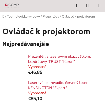
Prejsť
Hľadať
NÁKUP
na
KOŠÍK
obsah
Domov
/
Technologické výrobky
/
Prezentácia
/
Ovládač k projektorom
Ovládač k projektorom
Najpredávanejšie
Prezentér, s laserovým ukazovátkom,
bezdrôtový, TRUST "Kazun"
Vypredané
€46,85
Laserové ukazovadlo, červený laser,
KENSINGTON "Expert"
Vypredané
€85,10