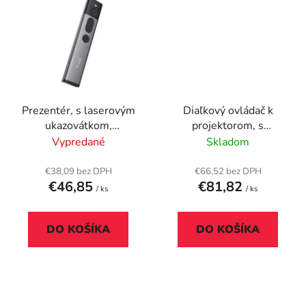
Prezentér, s laserovým
Diaľkový ovládač k
ukazovátkom,
projektorom, s
bezdrôtový, TRUST
laserovým
Vypredané
Skladom
"Kazun"
ukazovátkom,
bezdrôtový,
€38,09 bez DPH
€66,52 bez DPH
€46,85
€81,82
KENSINGTON
/ ks
/ ks
DO KOŠÍKA
DO KOŠÍKA