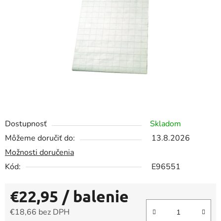
5
hviezdičiek.
Dostupnosť
Skladom
Môžeme doručiť do:
13.8.2026
Možnosti doručenia
Kód:
E96551
€22,95
/ balenie
€18,66 bez DPH