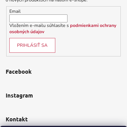
o nových produktoch na našom e-shope.
i
Email
e
Vložením e-mailu súhlasíte s
podmienkami ochrany
osobných údajov
PRIHLÁSIŤ SA
Facebook
Instagram
Kontakt