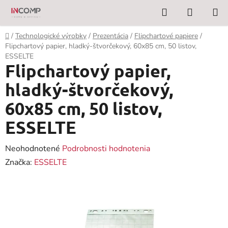
Prejsť
Hľadať
NÁKUP
na
KOŠÍK
obsah
Domov
/
Technologické výrobky
/
Prezentácia
/
Flipchartové papiere
/
Flipchartový papier, hladký-štvorčekový, 60x85 cm, 50 listov,
ESSELTE
Flipchartový papier,
hladký-štvorčekový,
60x85 cm, 50 listov,
ESSELTE
Priemerné
Neohodnotené
Podrobnosti hodnotenia
hodnotenie
Značka:
ESSELTE
produktu
je
0,0
z