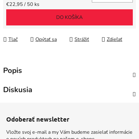
Jednotková cena:
€22,95 / 50 ks
DO KOŠÍKA
Tlač
Opýtať sa
Strážiť
Zdieľať
Popis
Diskusia
Z
á
Odoberať newsletter
p
ä
Vložte svoj e-mail a my Vám budeme zasielať informácie
t