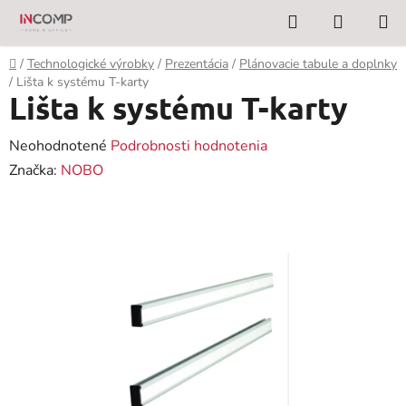
Prejsť
Hľadať
NÁKUP
na
KOŠÍK
obsah
Domov
/
Technologické výrobky
/
Prezentácia
/
Plánovacie tabule a doplnky
/
Lišta k systému T-karty
Lišta k systému T-karty
Priemerné
Neohodnotené
Podrobnosti hodnotenia
hodnotenie
Značka:
NOBO
produktu
je
0,0
z
5
hviezdičiek.