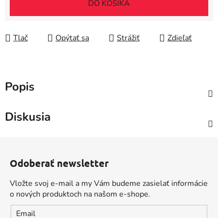
DO KOŠÍKA
Tlač
Opýtať sa
Strážiť
Zdieľať
Popis
Diskusia
Z
á
Odoberať newsletter
p
ä
Vložte svoj e-mail a my Vám budeme zasielať informácie
t
o nových produktoch na našom e-shope.
i
Email