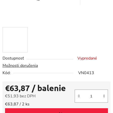
Dostupnosť
Vypredané
Možnosti doručenia
Kód:
VN0413
€63,87
/ balenie
€51,93 bez DPH
Jednotková cena:
€63,87 / 2 ks