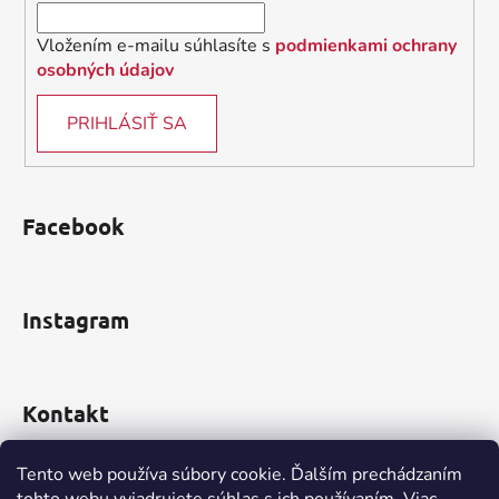
e
Vložením e-mailu súhlasíte s
podmienkami ochrany
osobných údajov
PRIHLÁSIŤ SA
Facebook
Instagram
Kontakt
obchod
@
incomp.sk
Tento web používa súbory cookie. Ďalším prechádzaním