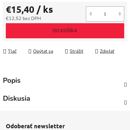
€15,40
/ ks
€12,52 bez DPH
Jednotková cena:
DO KOŠÍKA
Tlač
Opýtať sa
Strážiť
Zdieľať
Popis
Diskusia
Z
á
Odoberať newsletter
p