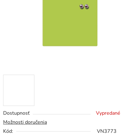
5
hviezdičiek.
Dostupnosť
Vypredané
Možnosti doručenia
Kód:
VN3773