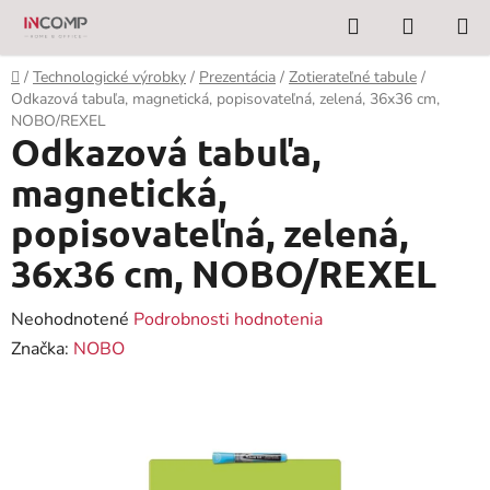
Prejsť
Hľadať
NÁKUP
na
KOŠÍK
obsah
Domov
/
Technologické výrobky
/
Prezentácia
/
Zotierateľné tabule
/
Odkazová tabuľa, magnetická, popisovateľná, zelená, 36x36 cm,
NOBO/REXEL
Odkazová tabuľa,
magnetická,
popisovateľná, zelená,
36x36 cm, NOBO/REXEL
Priemerné
Neohodnotené
Podrobnosti hodnotenia
hodnotenie
Značka:
NOBO
produktu
je
0,0
z