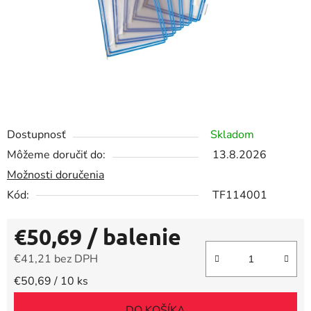
Dostupnosť
Skladom
Môžeme doručiť do:
13.8.2026
Možnosti doručenia
Kód:
TF114001
€50,69
/ balenie
€41,21 bez DPH
Jednotková cena:
€50,69 / 10 ks
DO KOŠÍKA