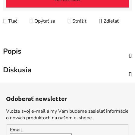
Tlač
Opýtať sa
Strážiť
Zdieľať
Popis
Diskusia
Z
á
Odoberať newsletter
p
ä
Vložte svoj e-mail a my Vám budeme zasielať informácie
t
o nových produktoch na našom e-shope.
i
Email
e