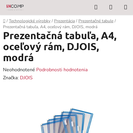
Prejsť
Hľadať
NÁKUP
na
KOŠÍK
obsah
Domov
/
Technologické výrobky
/
Prezentácia
/
Prezentačné tabule
/
Prezentačná tabuľa, A4, oceľový rám, DJOIS, modrá
Prezentačná tabuľa, A4,
oceľový rám, DJOIS,
modrá
Priemerné
Neohodnotené
Podrobnosti hodnotenia
hodnotenie
Značka:
DJOIS
produktu
je
0,0
z
5
hviezdičiek.