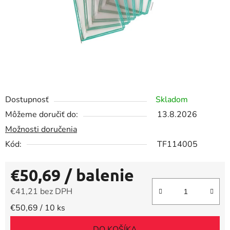
Dostupnosť
Skladom
Môžeme doručiť do:
13.8.2026
Možnosti doručenia
Kód:
TF114005
€50,69
/ balenie
€41,21 bez DPH
Jednotková cena:
€50,69 / 10 ks
DO KOŠÍKA