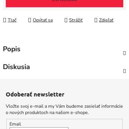
Tlač
Opýtať sa
Strážiť
Zdieľať
Popis
Diskusia
Z
á
Odoberať newsletter
p
ä
Vložte svoj e-mail a my Vám budeme zasielať informácie
t
o nových produktoch na našom e-shope.
i
Email
e