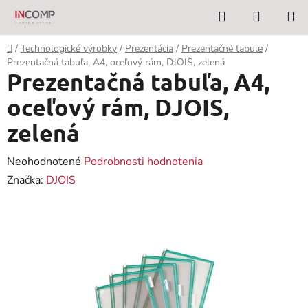
Prejsť
Hľadať
NÁKUP
na
KOŠÍK
obsah
Domov
/
Technologické výrobky
/
Prezentácia
/
Prezentačné tabule
/
Prezentačná tabuľa, A4, oceľový rám, DJOIS, zelená
Prezentačná tabuľa, A4,
oceľový rám, DJOIS,
zelená
Priemerné
Neohodnotené
Podrobnosti hodnotenia
hodnotenie
Značka:
DJOIS
produktu
je
0,0
z
5
hviezdičiek.