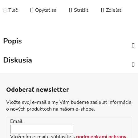
Tlač
Opýtať sa
Strážiť
Zdieľať
Popis
Diskusia
Z
á
Odoberať newsletter
p
ä
Vložte svoj e-mail a my Vám budeme zasielať informácie
t
o nových produktoch na našom e-shope.
i
Email
e
Vložením e-mailu súhlasíte s
podmienkami ochrany