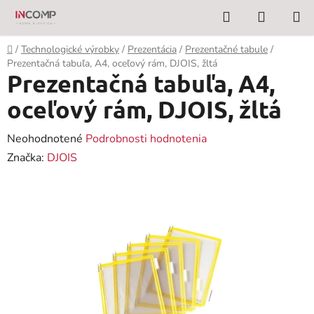
Prejsť
Hľadať
NÁKUP
na
KOŠÍK
obsah
Domov
/
Technologické výrobky
/
Prezentácia
/
Prezentačné tabule
/
Prezentačná tabuľa, A4, oceľový rám, DJOIS, žltá
Prezentačná tabuľa, A4,
oceľový rám, DJOIS, žltá
Priemerné
Neohodnotené
Podrobnosti hodnotenia
hodnotenie
Značka:
DJOIS
produktu
je
0,0
z
5
hviezdičiek.