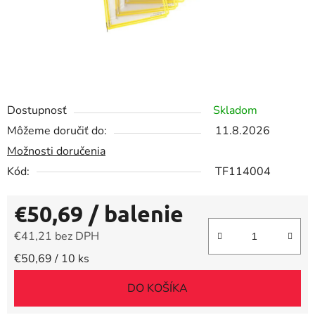
Dostupnosť
Skladom
Môžeme doručiť do:
11.8.2026
Možnosti doručenia
Kód:
TF114004
€50,69
/ balenie
€41,21 bez DPH
Jednotková cena:
€50,69 / 10 ks
DO KOŠÍKA