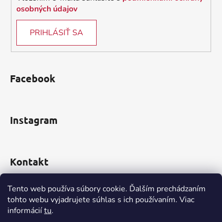
osobných údajov
PRIHLÁSIŤ SA
Facebook
Instagram
Kontakt
obchod
@
incomp.sk
Tento web používa súbory cookie. Ďalším prechádzaním
tohto webu vyjadrujete súhlas s ich používaním. Viac
0910 999 552
informácií
tu
.