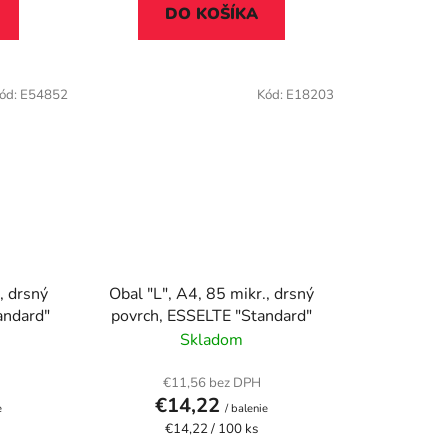
DO KOŠÍKA
ód:
E54852
Kód:
E18203
, drsný
Obal "L", A4, 85 mikr., drsný
andard"
povrch, ESSELTE "Standard"
Skladom
€11,56 bez DPH
€14,22
e
/ balenie
Jednotková
€14,22 / 100 ks
cena: