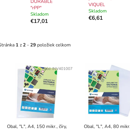
DURABLE
VIQUEL
"rPP"
Skladom
Skladom
€6,61
€17,01
Stránka
1
z
2
-
29
položiek celkom
V
ý
Kód:
INV401007
p
i
s
p
r
o
d
Obal, "L", A4, 150 mikr., číry,
Obal, "L", A4, 80 mikr