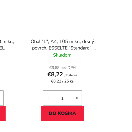
 mikr.,
Obal "L", A4, 105 mikr., drsný
UEL
povrch, ESSELTE "Standard",
červený
Skladom
€6,68 bez DPH
€8,22
/ balenie
Jednotková
€8,22 / 25 ks
cena:
DO KOŠÍKA