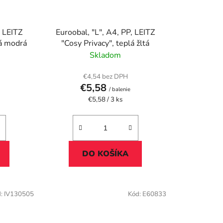
, LEITZ
Euroobal, "L", A4, PP, LEITZ
ná modrá
"Cosy Privacy", teplá žltá
Skladom
€4,54 bez DPH
€5,58
/ balenie
Jednotková
€5,58 / 3 ks
cena:
DO KOŠÍKA
d:
IV130505
Kód:
E60833