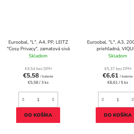
Euroobal, "L", A4, PP, LEITZ
Euroobal, "L", A3, 200
"Cosy Privacy", zamatová sivá
priehľadná, VIQ
Skladom
Skladom
€4,54 bez DPH
€5,37 bez DPH
€5,58
€6,61
/ balenie
/ balenie
Jednotková
Jednotková
€5,58 / 3 ks
€6,61 / 5 ks
cena:
cena:
DO KOŠÍKA
DO KOŠÍKA