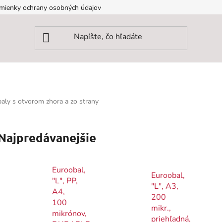
mienky ochrany osobných údajov
baly s otvorom zhora a zo strany
Najpredávanejšie
Euroobal,
Euroobal,
"L", PP,
"L", A3,
A4,
200
100
mikr.,
mikrónov,
priehľadná,