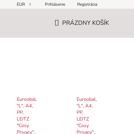
EUR
Prihlásenie
Registrácia
PRÁZDNY KOŠÍK
NÁKUPNÝ
KOŠÍK
Euroobal,
Euroobal,
"L", A4,
"L", A4,
PP,
PP,
LEITZ
LEITZ
"Cosy
"Cosy
Privacy",
Privacy",