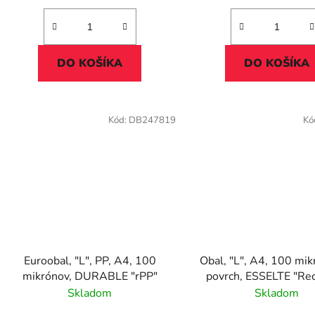
DO KOŠÍKA
DO KOŠÍKA
Kód:
DB247819
Kó
Euroobal, "L", PP, A4, 100
Obal, "L", A4, 100 mikr
mikrónov, DURABLE "rPP"
povrch, ESSELTE "Re
Skladom
Skladom