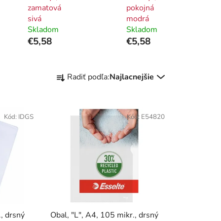
zamatová
pokojná
sivá
modrá
Skladom
Skladom
€5,58
€5,58
R
Radiť podľa:
Najlacnejšie
a
d
e
Kód:
IDGS
Kód:
E54820
n
i
e
p
r
o
d
u
., drsný
Obal, "L", A4, 105 mikr., drsný