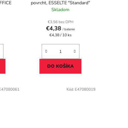
k
FFICE
povrcht, ESSELTE "Standard"
t
Skladom
o
v
€3,56 bez DPH
€4,38
/ balenie
Jednotková
€4,38 / 10 ks
cena:
DO KOŠÍKA
E47080061
Kód:
E47080019