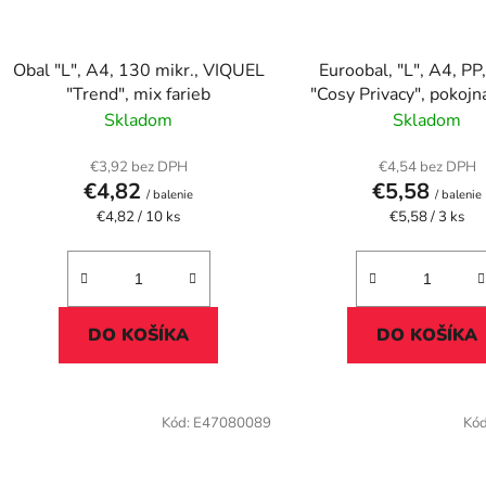
Obal "L", A4, 130 mikr., VIQUEL
Euroobal, "L", A4, PP
"Trend", mix farieb
"Cosy Privacy", pokoj
Skladom
Skladom
€3,92 bez DPH
€4,54 bez DPH
€4,82
€5,58
/ balenie
/ balenie
Jednotková
Jednotková
€4,82 / 10 ks
€5,58 / 3 ks
cena:
cena:
DO KOŠÍKA
DO KOŠÍKA
Kód:
E47080089
Kó