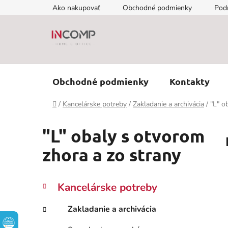
Prejsť
Ako nakupovať
Obchodné podmienky
Pod
na
obsah
Obchodné podmienky
Kontakty
Domov
/
Kancelárske potreby
/
Zakladanie a archivácia
/
"L" o
"L" obaly s otvorom
zhora a zo strany
B
K
Preskočiť
Kancelárske potreby
a
kategórie
o
t
č
Zakladanie a archivácia
e
n
g