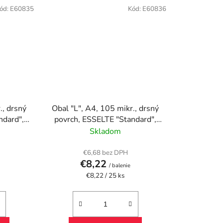
ód:
E60835
Kód:
E60836
., drsný
Obal "L", A4, 105 mikr., drsný
ndard",
povrch, ESSELTE "Standard",
žltý
Skladom
€6,68 bez DPH
€8,22
/ balenie
Jednotková
€8,22 / 25 ks
cena: