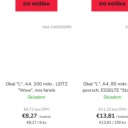
DO KOŠÍKA
DO KOŠÍKA
Kód:
E40500099
K
Obal "L", A4, 200 mikr., LEITZ
Obal "L", A4, 85 mikr.
"Wow", mix farieb
povrsch, ESSELTE "St
Skladom
Skladom
€6,72 bez DPH
€11,23 bez DPH
€8,27
€13,81
/ balenie
/ baleni
Jednotková
Jednotková
€8,27 / 6 ks
€13,81 / 100 ks
cena:
cena: