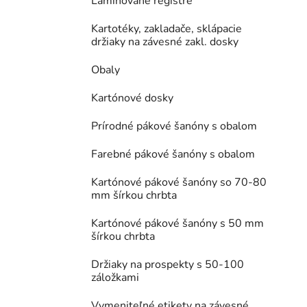
Laminované registre
Kartotéky, zakladače, sklápacie
držiaky na závesné zakl. dosky
Obaly
Kartónové dosky
Prírodné pákové šanóny s obalom
Farebné pákové šanóny s obalom
Kartónové pákové šanóny so 70-80
mm šírkou chrbta
Kartónové pákové šanóny s 50 mm
šírkou chrbta
Držiaky na prospekty s 50-100
záložkami
Vymeniteľné etikety na závesné