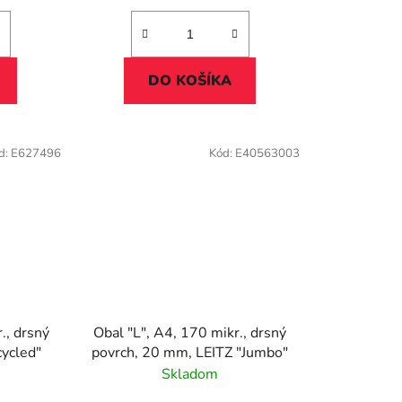
DO KOŠÍKA
d:
E627496
Kód:
E40563003
., drsný
Obal "L", A4, 170 mikr., drsný
cycled"
povrch, 20 mm, LEITZ "Jumbo"
Skladom