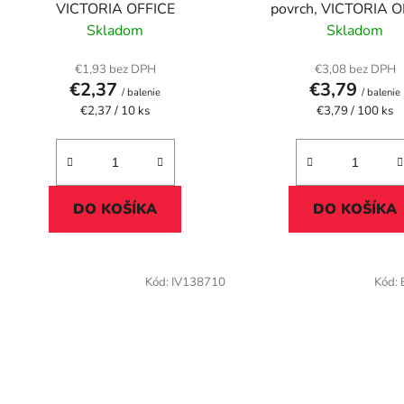
u
VICTORIA OFFICE
povrch, VICTORIA O
k
Skladom
Skladom
t
o
€1,93 bez DPH
€3,08 bez DPH
€2,37
€3,79
v
/ balenie
/ balenie
Jednotková
Jednotková
€2,37 / 10 ks
€3,79 / 100 ks
cena:
cena:
DO KOŠÍKA
DO KOŠÍKA
Kód:
IV138710
Kód: