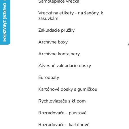
Samolepiace vrecká
ý
ó
p
r
Vrecká na etikety - na šanóny, k
i
a
zásuvkám
e
n
Zakladacie prúžky
e
l
Archívne boxy
Archívne kontajnery
Závesné zakladacie dosky
Euroobaly
Kartónové dosky s gumičkou
Rýchloviazače s klipom
Rozraďovače - plastové
Rozraďovače - kartónové