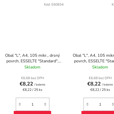
Kód:
E60834
K
Obal "L", A4, 105 mikr., drsný
Obal "L", A4, 105 mikr
povrch, ESSELTE "Standard",
povrch, ESSELTE "Sta
modrý
zelený
Skladom
Skladom
€6,68 bez DPH
€6,68 bez DPH
€8,22
€8,22
/ balenie
/ balenie
Jednotková
Jednotková
€8,22 / 25 ks
€8,22 / 25 ks
cena:
cena: