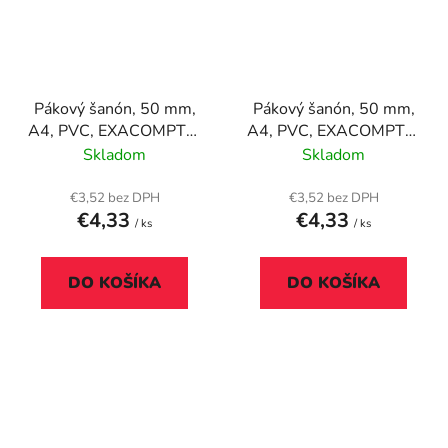
Pákový šanón, 50 mm,
Pákový šanón, 50 mm,
A4, PVC, EXACOMPTA,
A4, PVC, EXACOMPTA,
červený
čierny
Skladom
Skladom
€3,52 bez DPH
€3,52 bez DPH
€4,33
€4,33
/ ks
/ ks
DO KOŠÍKA
DO KOŠÍKA