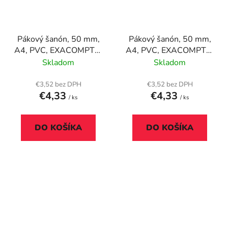
Pákový šanón, 50 mm,
Pákový šanón, 50 mm,
A4, PVC, EXACOMPTA,
A4, PVC, EXACOMPTA,
modrý
svetlomodrý
Skladom
Skladom
€3,52 bez DPH
€3,52 bez DPH
€4,33
€4,33
/ ks
/ ks
DO KOŠÍKA
DO KOŠÍKA