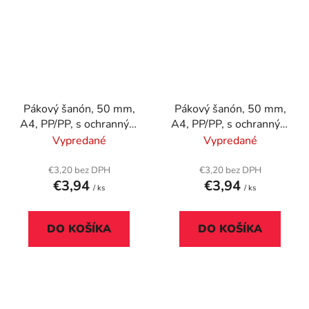
Pákový šanón, 50 mm,
Pákový šanón, 50 mm,
A4, PP/PP, s ochranným
A4, PP/PP, s ochranným
spodným kovaním,
spodným kovaním,
Vypredané
Vypredané
DONAU "Premium",
DONAU "Premium",
žltý
červený
€3,20 bez DPH
€3,20 bez DPH
€3,94
€3,94
/ ks
/ ks
DO KOŠÍKA
DO KOŠÍKA