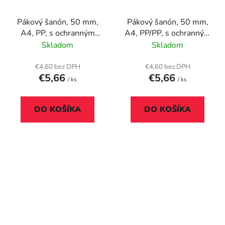
Pákový šanón, 50 mm,
Pákový šanón, 50 mm,
A4, PP, s ochranným
A4, PP/PP, s ochranným
spodným kovaním,
spodným kovaním,
Skladom
Skladom
ESSELTE "Standard",
ESSELTE "Standard",
Vivida modrý
bordový
€4,60 bez DPH
€4,60 bez DPH
€5,66
€5,66
/ ks
/ ks
DO KOŠÍKA
DO KOŠÍKA