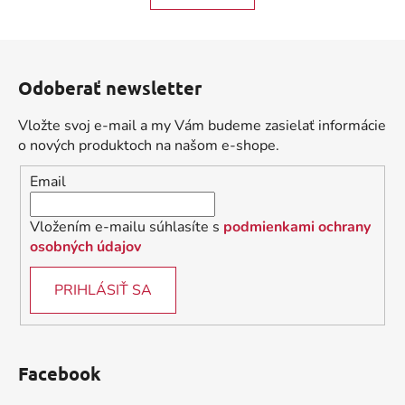
o
d
v
a
a
Z
c
n
á
i
i
Odoberať newsletter
e
p
e
p
ä
Vložte svoj e-mail a my Vám budeme zasielať informácie
r
t
o nových produktoch na našom e-shope.
v
i
k
Email
e
y
v
Vložením e-mailu súhlasíte s
podmienkami ochrany
ý
osobných údajov
p
i
PRIHLÁSIŤ SA
s
u
Facebook