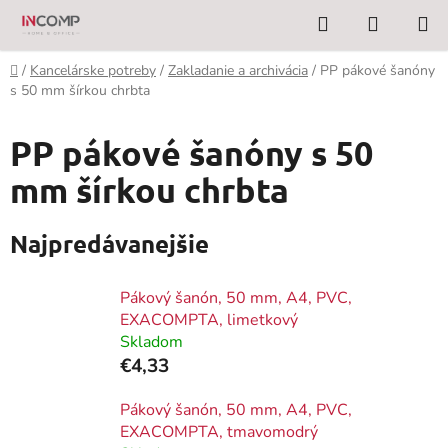
Prejsť
Hľadať
NÁKUP
na
KOŠÍK
obsah
Domov
/
Kancelárske potreby
/
Zakladanie a archivácia
/
PP pákové šanóny
s 50 mm šírkou chrbta
PP pákové šanóny s 50
mm šírkou chrbta
Najpredávanejšie
Pákový šanón, 50 mm, A4, PVC,
EXACOMPTA, limetkový
Skladom
€4,33
Pákový šanón, 50 mm, A4, PVC,
EXACOMPTA, tmavomodrý