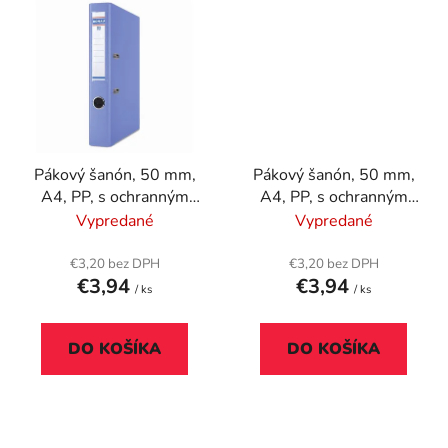
Pákový šanón, 50 mm,
Pákový šanón, 50 mm,
A4, PP, s ochranným
A4, PP, s ochranným
spodným kovaním,
spodným kovaním,
Vypredané
Vypredané
DONAU "Premium",
DONAU "Premium",
svetlomodrý
tyrkysový
€3,20 bez DPH
€3,20 bez DPH
€3,94
€3,94
/ ks
/ ks
DO KOŠÍKA
DO KOŠÍKA