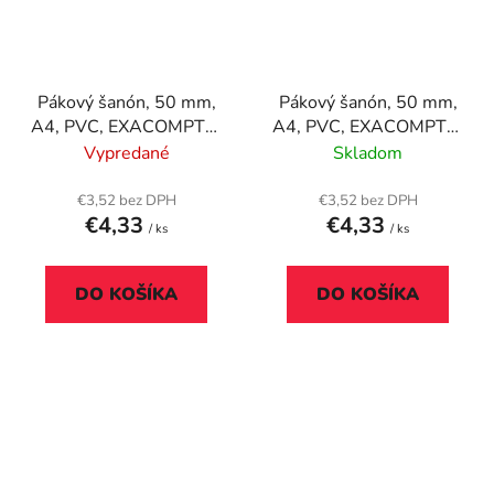
Pákový šanón, 50 mm,
Pákový šanón, 50 mm,
A4, PVC, EXACOMPTA,
A4, PVC, EXACOMPTA,
fialový
limetkový
Vypredané
Skladom
€3,52 bez DPH
€3,52 bez DPH
€4,33
€4,33
/ ks
/ ks
DO KOŠÍKA
DO KOŠÍKA