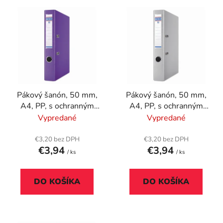
V
e
ý
p
p
r
i
o
s
d
p
u
r
k
Pákový šanón, 50 mm,
Pákový šanón, 50 mm,
o
t
A4, PP, s ochranným
A4, PP, s ochranným
d
o
spodným kovaním,
spodným kovaním,
Vypredané
Vypredané
u
v
DONAU "Premium",
DONAU "Premium",
k
fialový
sivý
€3,20 bez DPH
€3,20 bez DPH
t
€3,94
€3,94
/ ks
/ ks
o
v
DO KOŠÍKA
DO KOŠÍKA