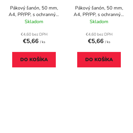
Pákový šanón, 50 mm,
Pákový šanón, 50 mm,
A4, PP/PP, s ochranným
A4, PP/PP, s ochranným
spodným kovaním,
spodným kovaním,
Skladom
Skladom
ESSELTE "Standard",
ESSELTE "Standard",
broskyňový
cyklámenový
€4,60 bez DPH
€4,60 bez DPH
€5,66
€5,66
/ ks
/ ks
DO KOŠÍKA
DO KOŠÍKA