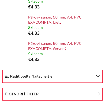
Skladom
€4,33
Pákový šanón, 50 mm, A4, PVC,
EXACOMPTA, biely
Skladom
€4,33
Pákový šanón, 50 mm, A4, PVC,
EXACOMPTA, červený
Skladom
€4,33
R
Radiť podľa:
Najlacnejšie
a
d
e
OTVORIŤ FILTER
n
i