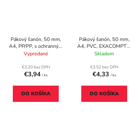
Pákový šanón, 50 mm,
Pákový šanón, 50 mm,
A4, PP/PP, s ochranným
A4, PVC, EXACOMPTA,
spodným kovaním,
biely
Vypredané
Skladom
DONAU "Premium",
zelený
€3,20 bez DPH
€3,52 bez DPH
€3,94
€4,33
/ ks
/ ks
DO KOŠÍKA
DO KOŠÍKA