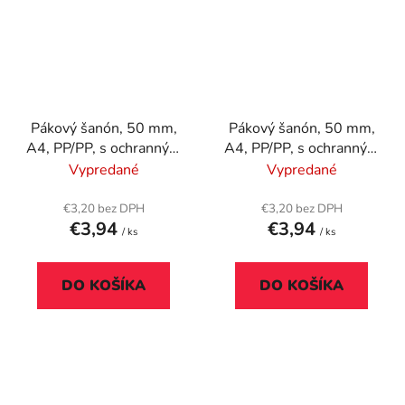
Pákový šanón, 50 mm,
Pákový šanón, 50 mm,
A4, PP/PP, s ochranným
A4, PP/PP, s ochranným
spodným kovaním,
spodným kovaním,
Vypredané
Vypredané
DONAU "Premium",
DONAU "Premium",
čierny
tmavomodrý
€3,20 bez DPH
€3,20 bez DPH
€3,94
€3,94
/ ks
/ ks
DO KOŠÍKA
DO KOŠÍKA