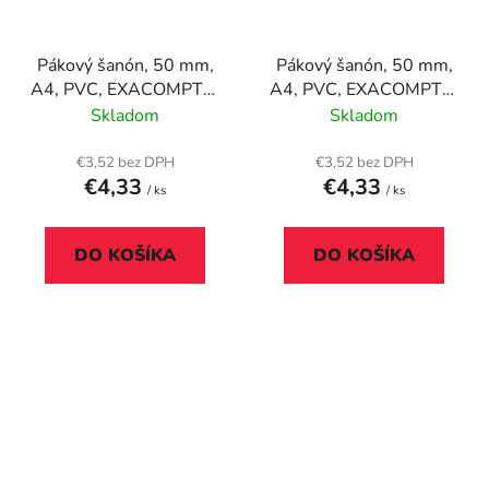
Pákový šanón, 50 mm,
Pákový šanón, 50 mm,
A4, PVC, EXACOMPTA,
A4, PVC, EXACOMPTA,
tmavomodrý
zelený
Skladom
Skladom
€3,52 bez DPH
€3,52 bez DPH
€4,33
€4,33
/ ks
/ ks
DO KOŠÍKA
DO KOŠÍKA