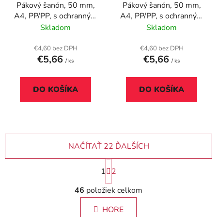
Pákový šanón, 50 mm,
Pákový šanón, 50 mm,
A4, PP/PP, s ochranným
A4, PP/PP, s ochranným
spodným kovaním,
spodným kovaním,
Skladom
Skladom
ESSELTE "Standard",
ESSELTE "Standard",
červený
fialový
€4,60 bez DPH
€4,60 bez DPH
€5,66
€5,66
/ ks
/ ks
DO KOŠÍKA
DO KOŠÍKA
NAČÍTAŤ 22 ĎALŠÍCH
S
1
2
t
r
O
46
položiek celkom
á
v
n
l
k
HORE
á