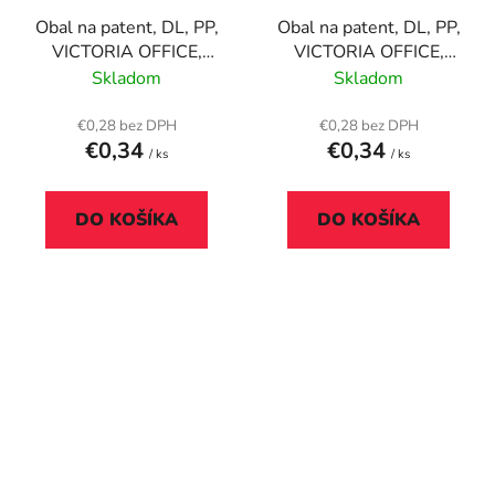
Obal na patent, DL, PP,
Obal na patent, DL, PP,
VICTORIA OFFICE,
VICTORIA OFFICE,
modrá
priehľadná
Skladom
Skladom
€0,28 bez DPH
€0,28 bez DPH
€0,34
€0,34
/ ks
/ ks
DO KOŠÍKA
DO KOŠÍKA