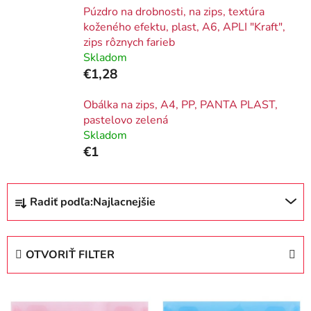
Púzdro na drobnosti, na zips, textúra
koženého efektu, plast, A6, APLI "Kraft",
zips rôznych farieb
Skladom
€1,28
Obálka na zips, A4, PP, PANTA PLAST,
pastelovo zelená
Skladom
€1
R
Radiť podľa:
Najlacnejšie
a
d
e
OTVORIŤ FILTER
n
i
V
e