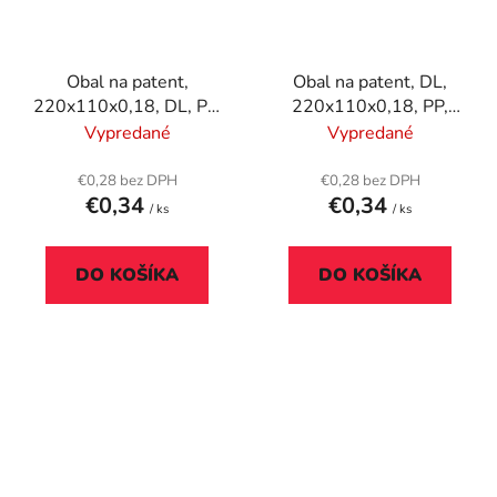
Obal na patent,
Obal na patent, DL,
220x110x0,18, DL, PP,
220x110x0,18, PP,
DONAU, sivá
DONAU, červená
Vypredané
Vypredané
€0,28 bez DPH
€0,28 bez DPH
€0,34
€0,34
/ ks
/ ks
DO KOŠÍKA
DO KOŠÍKA