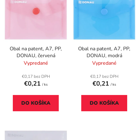
ý
p
p
r
i
o
s
d
p
u
r
k
Obal na patent, A7, PP,
Obal na patent, A7, PP,
o
t
DONAU, červená
DONAU, modrá
d
o
Vypredané
Vypredané
u
v
k
€0,17 bez DPH
€0,17 bez DPH
t
€0,21
€0,21
/ ks
/ ks
o
v
DO KOŠÍKA
DO KOŠÍKA