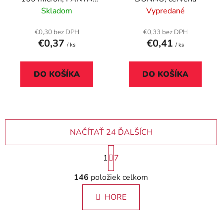
PLAST, pastelovo
Skladom
Vypredané
ružová
€0,30 bez DPH
€0,33 bez DPH
€0,37
€0,41
/ ks
/ ks
DO KOŠÍKA
DO KOŠÍKA
NAČÍTAŤ 24 ĎALŠÍCH
S
1
7
t
r
O
146
položiek celkom
á
v
n
l
k
HORE
á
o
d
v