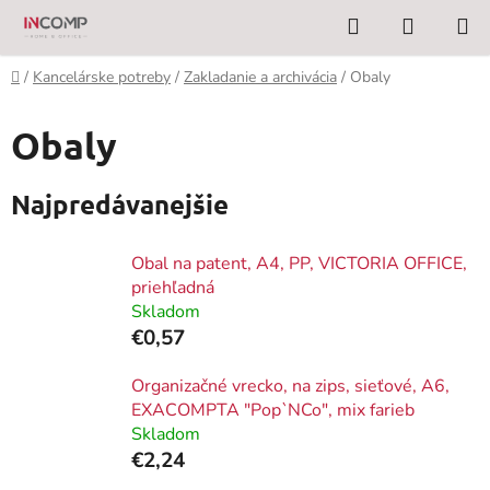
Prejsť
Hľadať
NÁKUP
na
KOŠÍK
obsah
Domov
/
Kancelárske potreby
/
Zakladanie a archivácia
/
Obaly
Obaly
Najpredávanejšie
Obal na patent, A4, PP, VICTORIA OFFICE,
priehľadná
Skladom
€0,57
Organizačné vrecko, na zips, sieťové, A6,
EXACOMPTA "Pop`NCo", mix farieb
Skladom
€2,24