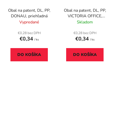
Obal na patent, DL, PP,
Obal na patent, DL, PP,
DONAU, priehľadná
VICTORIA OFFICE,
červená
Vypredané
Skladom
€0,28 bez DPH
€0,28 bez DPH
€0,34
€0,34
/ ks
/ ks
DO KOŠÍKA
DO KOŠÍKA