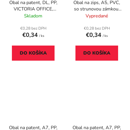
Obal na patent, DL, PP,
Obal na zips, A5, PVC,
VICTORIA OFFICE,
so strunovou zámkou,
zelená
DONAU
Skladom
Vypredané
€0,28 bez DPH
€0,28 bez DPH
€0,34
€0,34
/ ks
/ ks
DO KOŠÍKA
DO KOŠÍKA
Obal na patent, A7, PP,
Obal na patent, A7, PP,