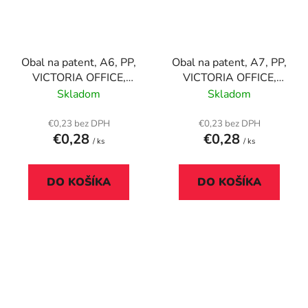
Obal na patent, A6, PP,
Obal na patent, A7, PP,
VICTORIA OFFICE,
VICTORIA OFFICE,
priehľadná
priehľadná
Skladom
Skladom
€0,23 bez DPH
€0,23 bez DPH
€0,28
€0,28
/ ks
/ ks
DO KOŠÍKA
DO KOŠÍKA