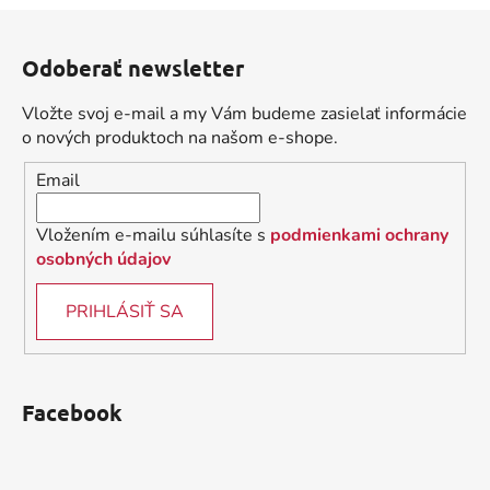
a
a
Z
c
n
á
i
i
Odoberať newsletter
e
p
e
p
ä
Vložte svoj e-mail a my Vám budeme zasielať informácie
r
t
o nových produktoch na našom e-shope.
v
i
k
Email
e
y
v
Vložením e-mailu súhlasíte s
podmienkami ochrany
ý
osobných údajov
p
i
PRIHLÁSIŤ SA
s
u
Facebook