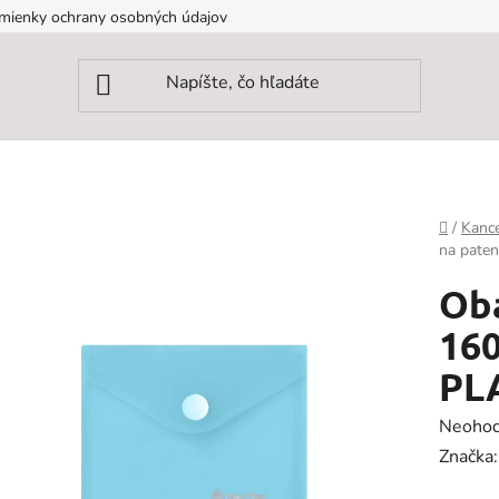
mienky ochrany osobných údajov
Domov
/
Kance
na paten
Oba
160
PLA
Prieme
Neohod
hodnot
Značka
produk