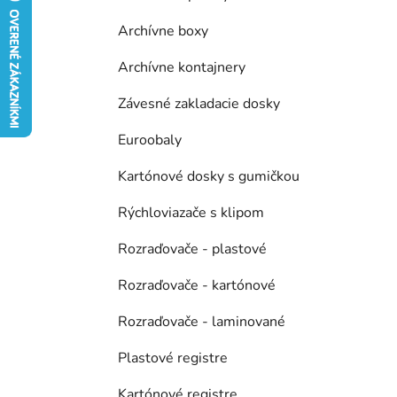
e
l
Archívne boxy
Archívne kontajnery
Závesné zakladacie dosky
Euroobaly
Kartónové dosky s gumičkou
Rýchloviazače s klipom
Rozraďovače - plastové
Rozraďovače - kartónové
Rozraďovače - laminované
Plastové registre
Kartónové registre