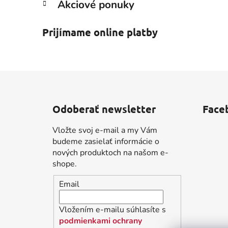
Akciové ponuky
Prijímame online platby
Z
á
Odoberať newsletter
Face
p
ä
Vložte svoj e-mail a my Vám
t
budeme zasielať informácie o
i
nových produktoch na našom e-
shope.
e
Email
Vložením e-mailu súhlasíte s
podmienkami ochrany