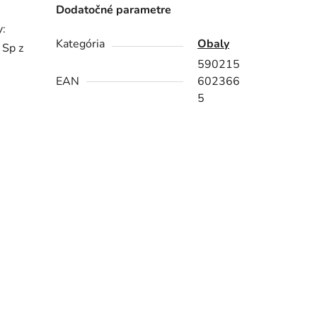
Dodatočné parametre
y:
Kategória
Obaly
 Sp z
590215
EAN
602366
5