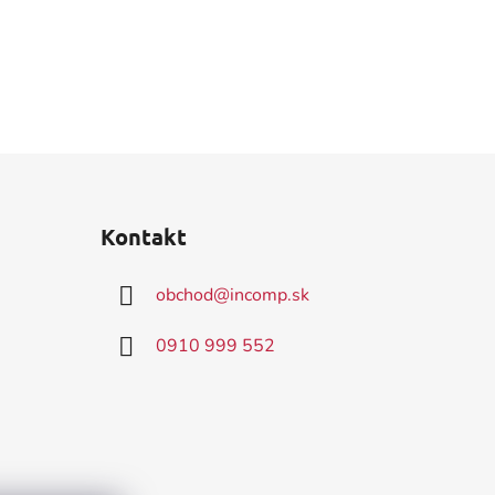
Kontakt
obchod
@
incomp.sk
0910 999 552