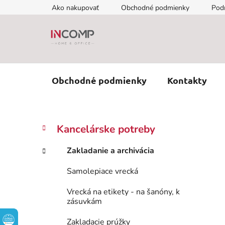
Prejsť
Ako nakupovať
Obchodné podmienky
Pod
na
obsah
Obchodné podmienky
Kontakty
B
K
Preskočiť
Kancelárske potreby
a
kategórie
o
t
č
Zakladanie a archivácia
e
n
g
Samolepiace vrecká
ý
ó
p
r
Vrecká na etikety - na šanóny, k
i
a
zásuvkám
e
n
Zakladacie prúžky