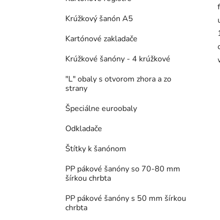
Krúžkový šanón A5
Kartónové zakladače
Krúžkové šanóny - 4 krúžkové
"L" obaly s otvorom zhora a zo
strany
Špeciálne euroobaly
Odkladače
Štítky k šanónom
PP pákové šanóny so 70-80 mm
šírkou chrbta
PP pákové šanóny s 50 mm šírkou
chrbta