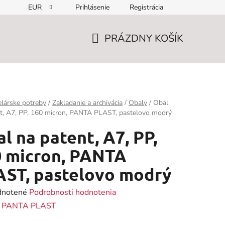
EUR
Prihlásenie
Registrácia
PRÁZDNY KOŠÍK
NÁKUPNÝ
KOŠÍK
lárske potreby
/
Zakladanie a archivácia
/
Obaly
/
Obal
t, A7, PP, 160 micron, PANTA PLAST, pastelovo modrý
l na patent, A7, PP,
 micron, PANTA
ST, pastelovo modrý
rné
notené
Podrobnosti hodnotenia
enie
:
PANTA PLAST
tu