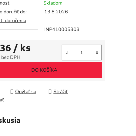
nosť
Skladom
 doručiť do:
13.8.2026
ti doručenia
INP410005303
iek.
,36
/ ks
 bez DPH
tková cena:
DO KOŠÍKA
Opýtať sa
Strážiť
ať
skusia