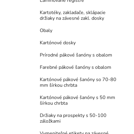
Laminované registre
Kartotéky, zakladače, sklápacie
držiaky na závesné zakl. dosky
Obaly
Kartónové dosky
Prírodné pákové šanóny s obalom
Farebné pákové šanóny s obalom
Kartónové pákové šanóny so 70-80
mm šírkou chrbta
Kartónové pákové šanóny s 50 mm
šírkou chrbta
Držiaky na prospekty s 50-100
záložkami
Vymeniteľné etikety na závesné