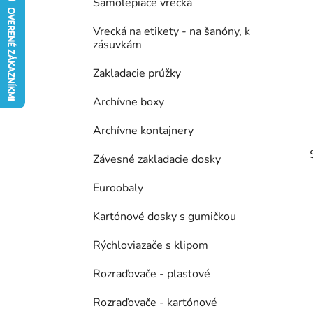
Samolepiace vrecká
ý
ó
p
r
Vrecká na etikety - na šanóny, k
i
a
zásuvkám
e
n
Zakladacie prúžky
e
l
Archívne boxy
Archívne kontajnery
Závesné zakladacie dosky
Euroobaly
Kartónové dosky s gumičkou
Rýchloviazače s klipom
Rozraďovače - plastové
Rozraďovače - kartónové