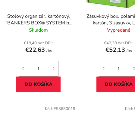
o
d
Stolový organizér, kartónový,
Zásuvkový box, polam
u
"BANKERS BOX® SYSTEM by
kartón, 3 zásuvky, 
k
FELLOWES®"
"Click&Store", ze
Skladom
Vypredané
t
o
€18,40 bez DPH
€42,38 bez DPH
€22,63
€52,13
v
/ ks
/ ks
DO KOŠÍKA
DO KOŠÍKA
Kód:
E53680019
Kód: