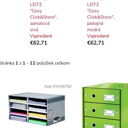
LEITZ
LEITZ
"Cosy
"Cosy
Click&Store",
Click&Store",
zamatová
pokojná
sivá
modrá
Vypredané
Vypredané
€62,71
€62,71
Stránka
1
z
1
-
12
položiek celkom
V
ý
Kód:
IFW08750
Kód:
p
i
s
p
r