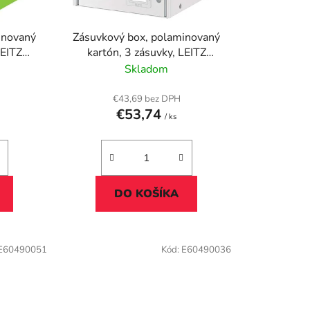
d
u
inovaný
Zásuvkový box, polaminovaný
k
LEITZ
kartón, 3 zásuvky, LEITZ
t
lený
"Click&Store", biela
Skladom
o
v
€43,69 bez DPH
€53,74
/ ks
DO KOŠÍKA
E60490051
Kód:
E60490036