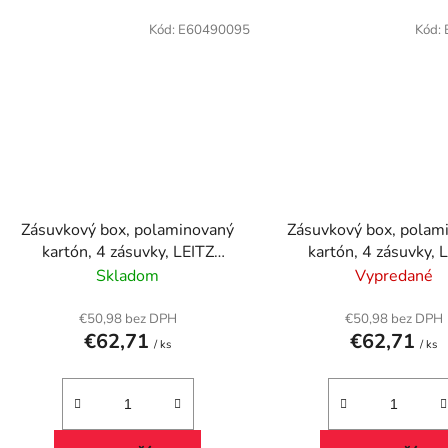
Kód:
E60490095
Kód:
Zásuvkový box, polaminovaný
Zásuvkový box, polam
kartón, 4 zásuvky, LEITZ
kartón, 4 zásuvky, 
"Click&Store", čierna
"Click&Store", ze
Skladom
Vypredané
€50,98 bez DPH
€50,98 bez DPH
€62,71
€62,71
/ ks
/ ks