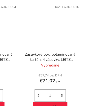
E60490054
Kód:
E60490016
inovaný
Zásuvkový box, polaminovaný
LEITZ
kartón, 4 zásuvky, LEITZ
lená
"Click&Store", žltá
Vypredané
€57,74 bez DPH
€71,02
/ ks