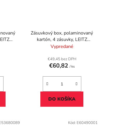
inovaný
Zásuvkový box, polaminovaný
LEITZ
kartón, 4 zásuvky, LEITZ
o modrá
"Click&Store", modrá
Vypredané
€49,45 bez DPH
€60,82
/ ks
DO KOŠÍKA
E53680089
Kód:
E60490001