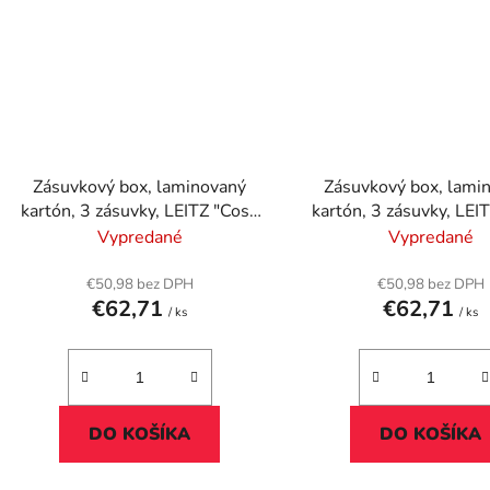
Zásuvkový box, laminovaný
Zásuvkový box, lami
kartón, 3 zásuvky, LEITZ "Cosy
kartón, 3 zásuvky, LEI
Click&Store", pokojná modrá
Click&Store", zamato
Vypredané
Vypredané
€50,98 bez DPH
€50,98 bez DPH
€62,71
€62,71
/ ks
/ ks
DO KOŠÍKA
DO KOŠÍKA