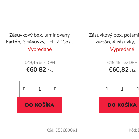
Zásuvkový box, laminovaný
Zásuvkový box, polam
kartón, 3 zásuvky, LEITZ "Cosy
kartón, 4 zásuvky, 
Click&Store", teplá žltá
"Click&Store", ľadov
Vypredané
Vypredané
€49,45 bez DPH
€49,45 bez DPH
€60,82
€60,82
/ ks
/ ks
DO KOŠÍKA
DO KOŠÍKA
Kód:
E53680061
Kód: