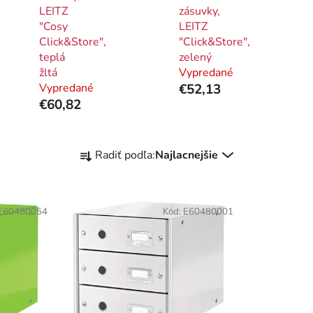
LEITZ
zásuvky,
"Cosy
LEITZ
Click&Store",
"Click&Store",
teplá
zelený
žltá
Vypredané
Vypredané
€52,13
€60,82
R
Radiť podľa:
Najlacnejšie
a
d
e
E60480054
Kód:
E60480001
n
i
e
p
r
o