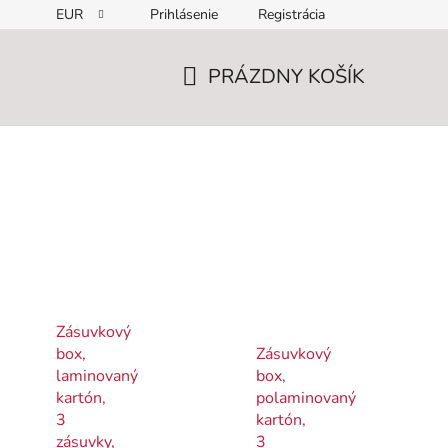
EUR
Prihlásenie
Registrácia
PRÁZDNY KOŠÍK
NÁKUPNÝ
KOŠÍK
Zásuvkový
box,
Zásuvkový
laminovaný
box,
kartón,
polaminovaný
3
kartón,
zásuvky,
3