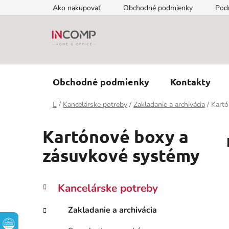
Prejsť
Ako nakupovať
Obchodné podmienky
Pod
na
obsah
Obchodné podmienky
Kontakty
Domov
/
Kancelárske potreby
/
Zakladanie a archivácia
/
Kartó
Kartónové boxy a
zásuvkové systémy
B
K
Preskočiť
Kancelárske potreby
a
kategórie
o
t
č
Zakladanie a archivácia
e
n
g