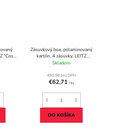
novaný
Zásuvkový box, polaminovaný
TZ "Cosy
kartón, 4 zásuvky, LEITZ
vá sivá
"Click&Store", biela
Skladom
€50,98 bez DPH
€62,71
/ ks
DO KOŠÍKA