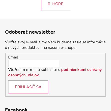
l
k
HORE
á
o
d
v
a
a
Z
c
n
á
i
i
Odoberať newsletter
e
p
e
p
ä
Vložte svoj e-mail a my Vám budeme zasielať informácie
r
t
o nových produktoch na našom e-shope.
v
i
k
Email
e
y
v
Vložením e-mailu súhlasíte s
podmienkami ochrany
ý
osobných údajov
p
i
PRIHLÁSIŤ SA
s
u
Facebook