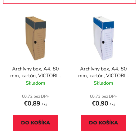
i
V
e
ý
p
p
r
i
o
s
d
p
u
r
k
Archívny box, A4, 80
Archívny box, A4, 80
o
t
mm, kartón, VICTORIA
mm, kartón, VICTORIA
d
o
OFFICE, prírodný
OFFICE, biely
Skladom
Skladom
u
v
k
€0,72 bez DPH
€0,73 bez DPH
t
€0,89
€0,90
/ ks
/ ks
o
v
DO KOŠÍKA
DO KOŠÍKA