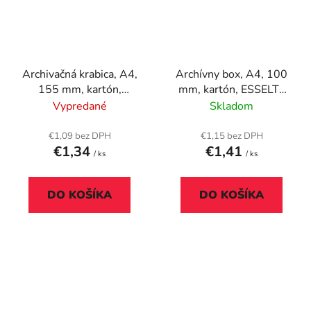
Archivačná krabica, A4,
Archívny box, A4, 100
155 mm, kartón,
mm, kartón, ESSELTE
DONAU, prírodná
"Boxycolor", červený
Vypredané
Skladom
€1,09 bez DPH
€1,15 bez DPH
€1,34
€1,41
/ ks
/ ks
DO KOŠÍKA
DO KOŠÍKA