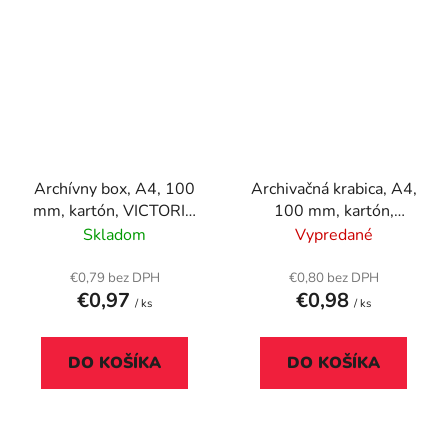
Archívny box, A4, 100
Archivačná krabica, A4,
mm, kartón, VICTORIA
100 mm, kartón,
OFFICE, biely
DONAU, červená
Skladom
Vypredané
€0,79 bez DPH
€0,80 bez DPH
€0,97
€0,98
/ ks
/ ks
DO KOŠÍKA
DO KOŠÍKA