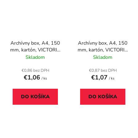
Archívny box, A4, 150
Archívny box, A4, 150
mm, kartón, VICTORIA
mm, kartón, VICTORIA
OFFICE, modro-biela
OFFICE, prírodný
Skladom
Skladom
€0,86 bez DPH
€0,87 bez DPH
€1,06
€1,07
/ ks
/ ks
DO KOŠÍKA
DO KOŠÍKA