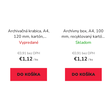
Archivačná krabica, A4,
Archívny box, A4, 100
120 mm, kartón,
mm, recyklovaný kartón,
DONAU, zelená
ESSELTE "Eco", hnedý
Vypredané
Skladom
€0,91 bez DPH
€0,91 bez DPH
€1,12
€1,12
/ ks
/ ks
DO KOŠÍKA
DO KOŠÍKA