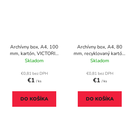
Archívny box, A4, 100
Archívny box, A4, 80
mm, kartón, VICTORIA
mm, recyklovaný kartón,
OFFICE, prírodný
ESSELTE "Eco", hnedý
Skladom
Skladom
€0,81 bez DPH
€0,81 bez DPH
€1
€1
/ ks
/ ks
DO KOŠÍKA
DO KOŠÍKA