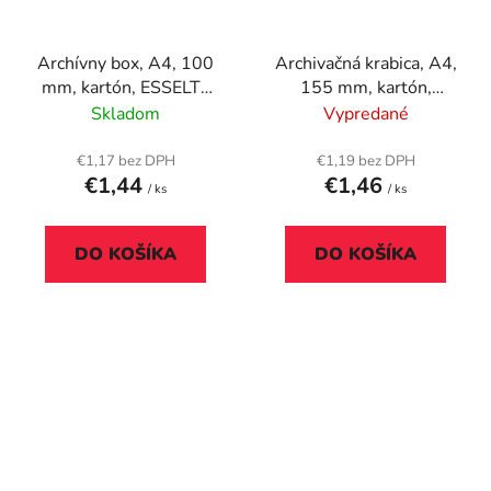
Archívny box, A4, 100
Archivačná krabica, A4,
mm, kartón, ESSELTE
155 mm, kartón,
"Boxycolor", žltý
DONAU, modrá
Skladom
Vypredané
€1,17 bez DPH
€1,19 bez DPH
€1,44
€1,46
/ ks
/ ks
DO KOŠÍKA
DO KOŠÍKA