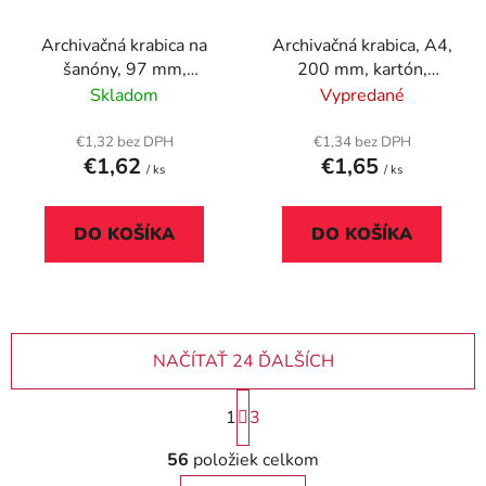
Archivačná krabica na
Archivačná krabica, A4,
šanóny, 97 mm,
200 mm, kartón,
recyklovaný kartón,
DONAU, prírodná
Skladom
Vypredané
ESSELTE "Standard" ,
biela
€1,32 bez DPH
€1,34 bez DPH
€1,62
€1,65
/ ks
/ ks
DO KOŠÍKA
DO KOŠÍKA
NAČÍTAŤ 24 ĎALŠÍCH
S
1
3
t
r
O
56
položiek celkom
á
v
n