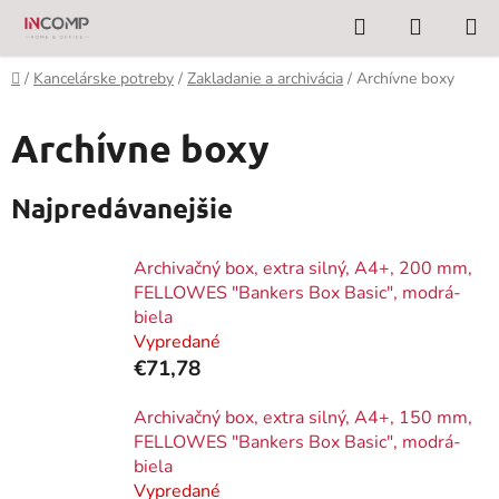
Prejsť
Hľadať
NÁKUP
na
KOŠÍK
obsah
Domov
/
Kancelárske potreby
/
Zakladanie a archivácia
/
Archívne boxy
Archívne boxy
Najpredávanejšie
Archivačný box, extra silný, A4+, 200 mm,
FELLOWES "Bankers Box Basic", modrá-
biela
Vypredané
€71,78
Archivačný box, extra silný, A4+, 150 mm,
FELLOWES "Bankers Box Basic", modrá-
biela
Vypredané