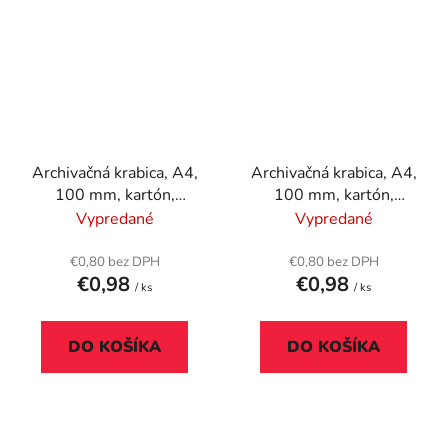
Archivačná krabica, A4,
Archivačná krabica, A4,
100 mm, kartón,
100 mm, kartón,
DONAU, modrá
DONAU, žltá
Vypredané
Vypredané
€0,80 bez DPH
€0,80 bez DPH
€0,98
€0,98
/ ks
/ ks
DO KOŠÍKA
DO KOŠÍKA