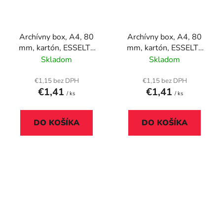
Archívny box, A4, 80
Archívny box, A4, 80
mm, kartón, ESSELTE
mm, kartón, ESSELTE
"Boxycolor", modrý
"Boxycolor", zelený
Skladom
Skladom
€1,15 bez DPH
€1,15 bez DPH
€1,41
€1,41
/ ks
/ ks
DO KOŠÍKA
DO KOŠÍKA