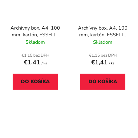
Archívny box, A4, 100
Archívny box, A4, 100
mm, kartón, ESSELTE
mm, kartón, ESSELTE
"Boxycolor", modrý
"Boxycolor", zelený
Skladom
Skladom
€1,15 bez DPH
€1,15 bez DPH
€1,41
€1,41
/ ks
/ ks
DO KOŠÍKA
DO KOŠÍKA