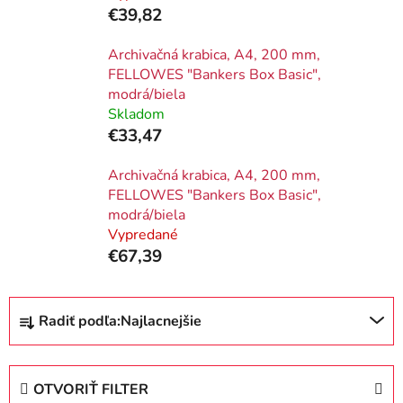
€39,82
Archivačná krabica, A4, 200 mm,
FELLOWES "Bankers Box Basic",
modrá/biela
Skladom
€33,47
Archivačná krabica, A4, 200 mm,
FELLOWES "Bankers Box Basic",
modrá/biela
Vypredané
€67,39
R
Radiť podľa:
Najlacnejšie
a
d
e
OTVORIŤ FILTER
n