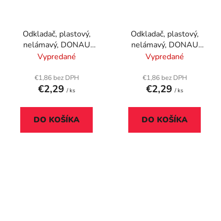
Odkladač, plastový,
Odkladač, plastový,
nelámavý, DONAU
nelámavý, DONAU
"Solid", biela
"Solid", červená
Vypredané
Vypredané
€1,86 bez DPH
€1,86 bez DPH
€2,29
€2,29
/ ks
/ ks
DO KOŠÍKA
DO KOŠÍKA