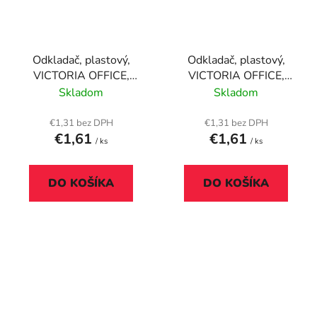
Odkladač, plastový,
Odkladač, plastový,
VICTORIA OFFICE,
VICTORIA OFFICE,
priehľadný zelený
tmavomodrý
Skladom
Skladom
€1,31 bez DPH
€1,31 bez DPH
€1,61
€1,61
/ ks
/ ks
DO KOŠÍKA
DO KOŠÍKA