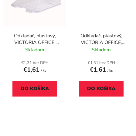
Odkladač, plastový,
Odkladač, plastový,
VICTORIA OFFICE,
VICTORIA OFFICE,
priehľadný
priehľadný fialový
Skladom
Skladom
€1,31 bez DPH
€1,31 bez DPH
€1,61
€1,61
/ ks
/ ks
DO KOŠÍKA
DO KOŠÍKA