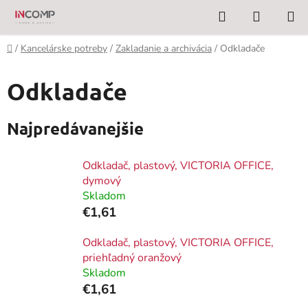
Prejsť
Hľadať
NÁKUP
na
KOŠÍK
obsah
Domov
/
Kancelárske potreby
/
Zakladanie a archivácia
/
Odkladače
Odkladače
Najpredávanejšie
Odkladač, plastový, VICTORIA OFFICE,
dymový
Skladom
€1,61
Odkladač, plastový, VICTORIA OFFICE,
priehľadný oranžový
Skladom
€1,61