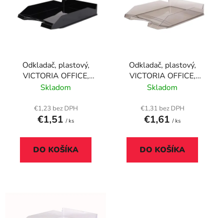
p
r
i
o
s
d
p
u
r
k
Odkladač, plastový,
Odkladač, plastový,
o
t
VICTORIA OFFICE,
VICTORIA OFFICE,
d
o
čierny
dymový
Skladom
Skladom
u
v
k
€1,23 bez DPH
€1,31 bez DPH
t
€1,51
€1,61
/ ks
/ ks
o
v
DO KOŠÍKA
DO KOŠÍKA