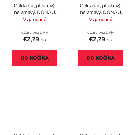
Odkladač, plastový,
Odkladač, plastový,
nelámavý, DONAU
nelámavý, DONAU
"Solid", strieborná
"Solid", svetlozelená
Vypredané
Vypredané
€1,86 bez DPH
€1,86 bez DPH
€2,29
€2,29
/ ks
/ ks
DO KOŠÍKA
DO KOŠÍKA