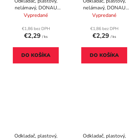
Odkladač, plastový,
Odkladač, plastový,
nelámavý, DONAU
nelámavý, DONAU
"Solid", tyrkysová
"Solid", zelená
Vypredané
Vypredané
€1,86 bez DPH
€1,86 bez DPH
€2,29
€2,29
/ ks
/ ks
DO KOŠÍKA
DO KOŠÍKA
Odkladač, plastový,
Odkladač, plastový,