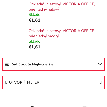
Odkladač, plastový, VICTORIA OFFICE,
priehľadný fialový
Skladom
€1,61
Odkladač, plastový, VICTORIA OFFICE,
priehľadný modrý
Skladom
€1,61
R
Radiť podľa:
Najlacnejšie
a
d
e
OTVORIŤ FILTER
n
i
V
e
ý
p