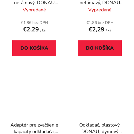
nelámavý, DONAU
nelámavý, DONAU
"Solid", zlatá
"Solid", žltá
Vypredané
Vypredané
€1,86 bez DPH
€1,86 bez DPH
€2,29
€2,29
/ ks
/ ks
DO KOŠÍKA
DO KOŠÍKA
Adaptér pre zväčšenie
Odkladač, plastový,
kapacity odkladača,
DONAU, dymový