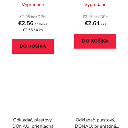
kovový, DURABLE
POZOR ZMENA
Vypredané
Vypredané
"Optimo", strieborná
ODTIEŇA! NOVÁ
DYMOVÁ FARBA:
€2,08 bez DPH
€2,15 bez DPH
€2,56
€2,64
ZELENO-HNEDÁ
/ balenie
/ ks
Jednotková
€2,56 / 4 ks
cena:
DO KOŠÍKA
DO KOŠÍKA
Odkladač, plastový,
Odkladač, plastový,
DONAU, priehľadná
DONAU, priehľadná