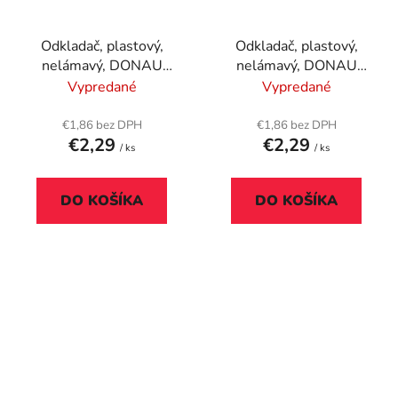
Odkladač, plastový,
Odkladač, plastový,
nelámavý, DONAU
nelámavý, DONAU
"Solid", čierna
"Solid", modrá
Vypredané
Vypredané
€1,86 bez DPH
€1,86 bez DPH
€2,29
€2,29
/ ks
/ ks
DO KOŠÍKA
DO KOŠÍKA