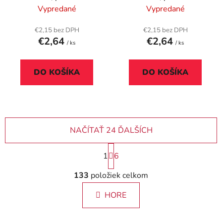
červená
Vypredané
Vypredané
€2,15 bez DPH
€2,15 bez DPH
€2,64
€2,64
/ ks
/ ks
DO KOŠÍKA
DO KOŠÍKA
NAČÍTAŤ 24 ĎALŠÍCH
S
1
6
t
r
O
133
položiek celkom
á
v
n
l
k
HORE
á
o
d
v
a