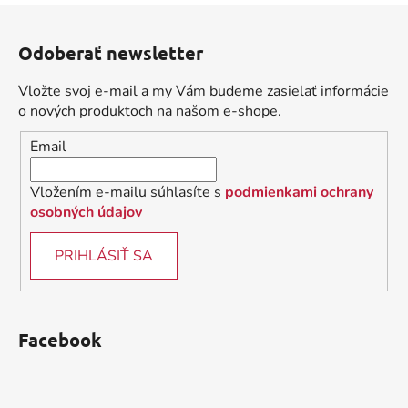
a
Z
c
n
á
i
i
Odoberať newsletter
e
p
e
p
ä
Vložte svoj e-mail a my Vám budeme zasielať informácie
r
t
o nových produktoch na našom e-shope.
v
i
k
Email
e
y
v
Vložením e-mailu súhlasíte s
podmienkami ochrany
ý
osobných údajov
p
i
PRIHLÁSIŤ SA
s
u
Facebook