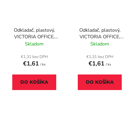
Odkladač, plastový,
Odkladač, plastový,
VICTORIA OFFICE,
VICTORIA OFFICE,
priehľadný modrý
priehľadný oranžový
Skladom
Skladom
€1,31 bez DPH
€1,31 bez DPH
€1,61
€1,61
/ ks
/ ks
DO KOŠÍKA
DO KOŠÍKA