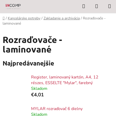
Prejsť
Hľadať
NÁKUP
na
KOŠÍK
obsah
Domov
/
Kancelárske potreby
/
Zakladanie a archivácia
/
Rozraďovače -
laminované
Rozraďovače -
laminované
Najpredávanejšie
Register, laminovaný kartón, A4, 12
részes, ESSELTE "Mylar", farebný
Skladom
€4,01
MYLAR rozraďovač 6 dielny
Skladom