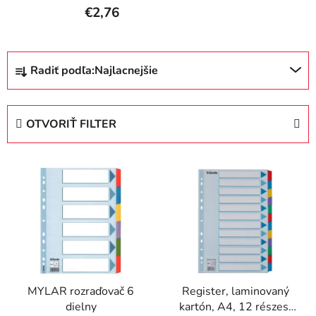
€2,76
R
Radiť podľa:
Najlacnejšie
a
d
e
OTVORIŤ FILTER
n
i
V
e
ý
p
p
r
i
o
s
d
p
u
r
k
MYLAR rozraďovač 6
Register, laminovaný
o
t
dielny
kartón, A4, 12 részes,
d