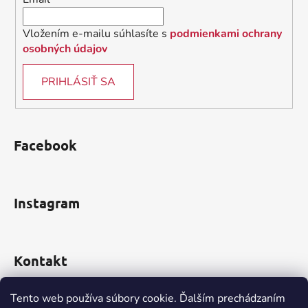
p
e
r
v
Vložením e-mailu súhlasíte s
podmienkami ochrany
k
osobných údajov
y
v
PRIHLÁSIŤ SA
ý
p
i
s
Facebook
u
Instagram
Kontakt
obchod
@
incomp.sk
Tento web používa súbory cookie. Ďalším prechádzaním