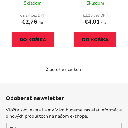
o
ESSELTE "Mylar",
Skladom
Skladom
u
v
farebný
k
€2,24 bez DPH
€3,26 bez DPH
t
€2,76
€4,01
/ ks
/ ks
o
v
DO KOŠÍKA
DO KOŠÍKA
2
položiek celkom
O
v
l
Z
á
á
d
Odoberať newsletter
p
a
ä
c
Vložte svoj e-mail a my Vám budeme zasielať informácie
t
i
o nových produktoch na našom e-shope.
i
e
Email