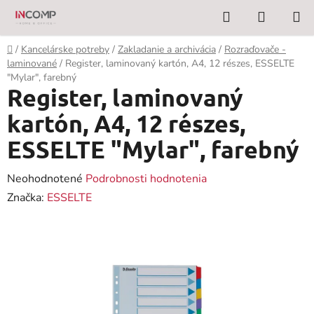
Prejsť
Hľadať
NÁKUP
na
KOŠÍK
obsah
Domov
/
Kancelárske potreby
/
Zakladanie a archivácia
/
Rozraďovače -
laminované
/
Register, laminovaný kartón, A4, 12 részes, ESSELTE
"Mylar", farebný
Register, laminovaný
kartón, A4, 12 részes,
ESSELTE "Mylar", farebný
Priemerné
Neohodnotené
Podrobnosti hodnotenia
hodnotenie
Značka:
ESSELTE
produktu
je
0,0
z
5
hviezdičiek.