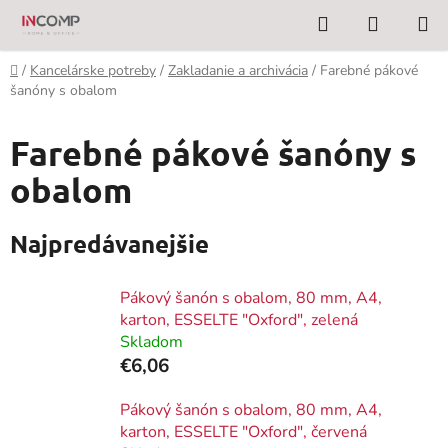
Prejsť
Hľadať
NÁKUP
na
KOŠÍK
obsah
Domov
/
Kancelárske potreby
/
Zakladanie a archivácia
/
Farebné pákové
šanóny s obalom
Farebné pákové šanóny s
obalom
Najpredávanejšie
Pákový šanón s obalom, 80 mm, A4,
karton, ESSELTE "Oxford", zelená
Skladom
€6,06
Pákový šanón s obalom, 80 mm, A4,
karton, ESSELTE "Oxford", červená