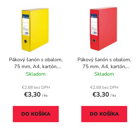
V
e
ý
p
p
r
i
o
s
d
p
u
r
k
Pákový šanón s obalom,
Pákový šanón s obalom,
o
t
75 mm, A4, kartón,
75 mm, A4, kartón,
d
o
VICTORIA OFFICE, žltý
VICTORIA OFFICE,
Skladom
Skladom
u
v
červený
k
€2,68 bez DPH
€2,68 bez DPH
t
€3,30
€3,30
/ ks
/ ks
o
v
DO KOŠÍKA
DO KOŠÍKA