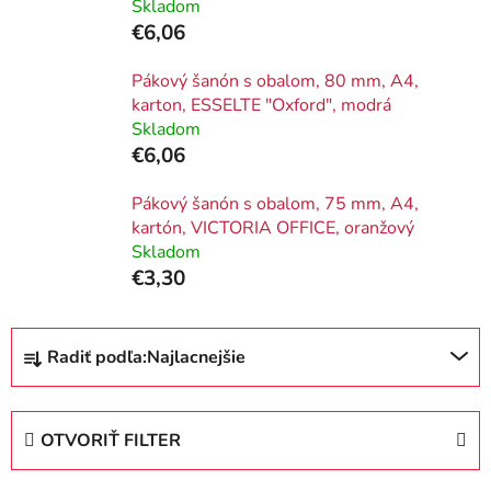
Skladom
€6,06
Pákový šanón s obalom, 80 mm, A4,
karton, ESSELTE "Oxford", modrá
Skladom
€6,06
Pákový šanón s obalom, 75 mm, A4,
kartón, VICTORIA OFFICE, oranžový
Skladom
€3,30
R
Radiť podľa:
Najlacnejšie
a
d
e
OTVORIŤ FILTER
n
i