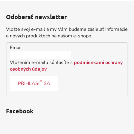
l
Z
á
á
d
Odoberať newsletter
p
a
ä
c
Vložte svoj e-mail a my Vám budeme zasielať informácie
t
i
o nových produktoch na našom e-shope.
i
e
Email
p
e
r
v
Vložením e-mailu súhlasíte s
podmienkami ochrany
k
osobných údajov
y
v
PRIHLÁSIŤ SA
ý
p
i
s
Facebook
u