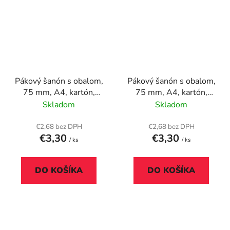
Pákový šanón s obalom,
Pákový šanón s obalom,
75 mm, A4, kartón,
75 mm, A4, kartón,
VICTORIA OFFICE,
VICTORIA OFFICE,
Skladom
Skladom
tmavomodrý
tmavozelený
€2,68 bez DPH
€2,68 bez DPH
€3,30
€3,30
/ ks
/ ks
DO KOŠÍKA
DO KOŠÍKA