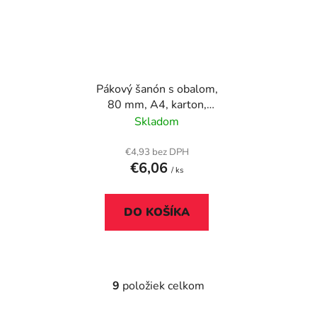
Pákový šanón s obalom,
80 mm, A4, karton,
ESSELTE "Oxford",
Skladom
zelená
€4,93 bez DPH
€6,06
/ ks
DO KOŠÍKA
9
položiek celkom
O
v