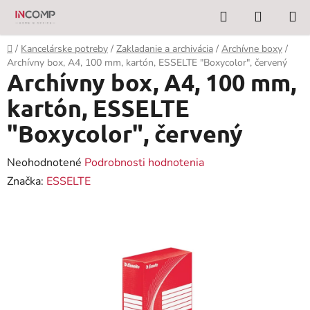
Prejsť
Hľadať
NÁKUP
na
KOŠÍK
obsah
Domov
/
Kancelárske potreby
/
Zakladanie a archivácia
/
Archívne boxy
/
Archívny box, A4, 100 mm, kartón, ESSELTE "Boxycolor", červený
Archívny box, A4, 100 mm,
kartón, ESSELTE
"Boxycolor", červený
Priemerné
Neohodnotené
Podrobnosti hodnotenia
hodnotenie
Značka:
ESSELTE
produktu
je
0,0
z
5
hviezdičiek.