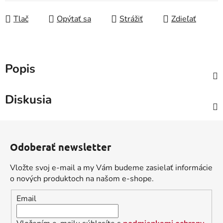
Tlač
Opýtať sa
Strážiť
Zdieľať
Popis
Diskusia
Z
á
Odoberať newsletter
p
ä
Vložte svoj e-mail a my Vám budeme zasielať informácie
t
o nových produktoch na našom e-shope.
i
Email
e