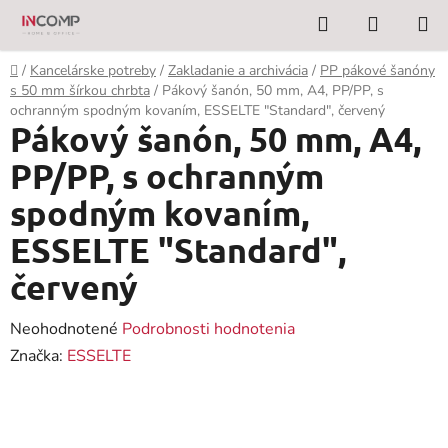
Prejsť
Hľadať
NÁKUP
na
KOŠÍK
obsah
Domov
/
Kancelárske potreby
/
Zakladanie a archivácia
/
PP pákové šanóny
s 50 mm šírkou chrbta
/
Pákový šanón, 50 mm, A4, PP/PP, s
ochranným spodným kovaním, ESSELTE "Standard", červený
Pákový šanón, 50 mm, A4,
PP/PP, s ochranným
spodným kovaním,
ESSELTE "Standard",
červený
Priemerné
Neohodnotené
Podrobnosti hodnotenia
hodnotenie
Značka:
ESSELTE
produktu
je
0,0