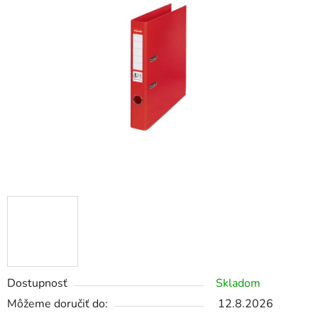
z
5
hviezdičiek.
Dostupnosť
Skladom
Môžeme doručiť do:
12.8.2026