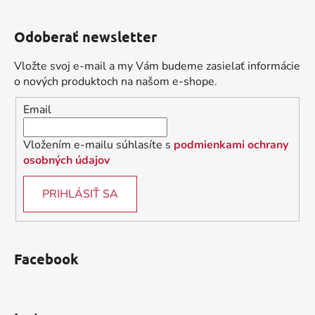
Z
á
Odoberať newsletter
p
ä
Vložte svoj e-mail a my Vám budeme zasielať informácie
t
o nových produktoch na našom e-shope.
i
Email
e
Vložením e-mailu súhlasíte s
podmienkami ochrany
osobných údajov
PRIHLÁSIŤ SA
Facebook