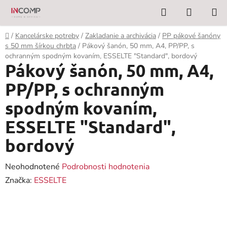
Prejsť
Hľadať
NÁKUP
na
KOŠÍK
obsah
Domov
/
Kancelárske potreby
/
Zakladanie a archivácia
/
PP pákové šanóny
s 50 mm šírkou chrbta
/
Pákový šanón, 50 mm, A4, PP/PP, s
ochranným spodným kovaním, ESSELTE "Standard", bordový
Pákový šanón, 50 mm, A4,
PP/PP, s ochranným
spodným kovaním,
ESSELTE "Standard",
bordový
Priemerné
Neohodnotené
Podrobnosti hodnotenia
hodnotenie
Značka:
ESSELTE
produktu
je
0,0