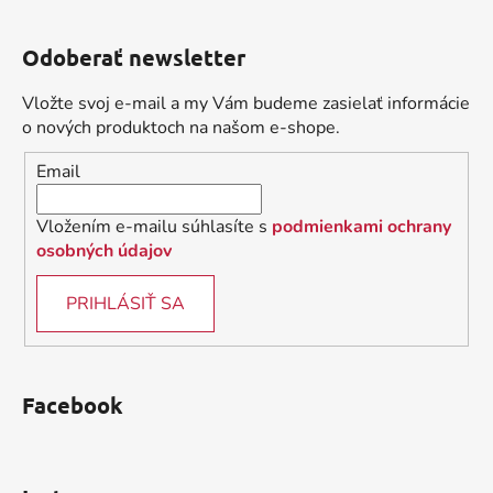
Z
á
Odoberať newsletter
p
ä
Vložte svoj e-mail a my Vám budeme zasielať informácie
t
o nových produktoch na našom e-shope.
i
Email
e
Vložením e-mailu súhlasíte s
podmienkami ochrany
osobných údajov
PRIHLÁSIŤ SA
Facebook