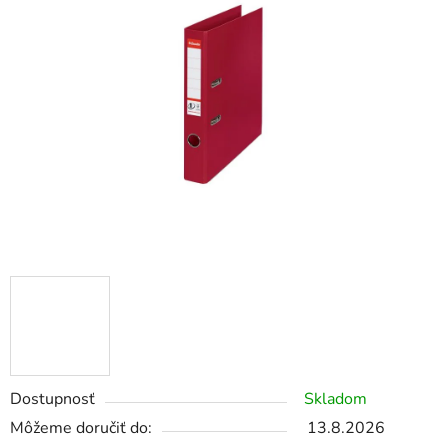
z
5
hviezdičiek.
Dostupnosť
Skladom
Môžeme doručiť do:
13.8.2026