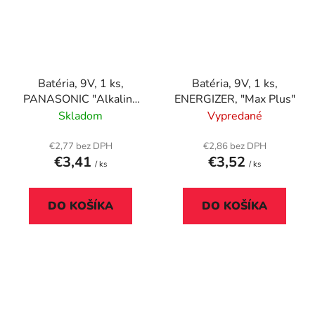
Batéria, 9V, 1 ks,
Batéria, 9V, 1 ks,
PANASONIC "Alkaline
ENERGIZER, "Max Plus"
power"
Skladom
Vypredané
€2,77 bez DPH
€2,86 bez DPH
€3,41
€3,52
/ ks
/ ks
DO KOŠÍKA
DO KOŠÍKA