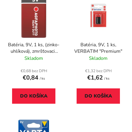
ý
p
p
r
i
o
s
d
p
u
r
k
Batéria, 9V, 1 ks, (zinko-
Batéria, 9V, 1 ks,
o
t
uhlíková), zmršťovacia
VERBATIM "Premium"
d
o
fólia, AGFAPHOTO
Skladom
Skladom
u
v
"Heavy Duty".
k
€0,68 bez DPH
€1,32 bez DPH
t
€0,84
€1,62
/ ks
/ ks
o
v
DO KOŠÍKA
DO KOŠÍKA