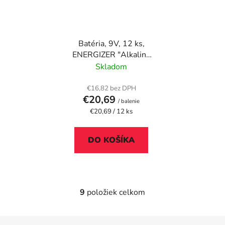
Batéria, 9V, 12 ks,
ENERGIZER "Alkaline
Industrial"
Skladom
€16,82 bez DPH
€20,69
/ balenie
Jednotková
€20,69 / 12 ks
cena:
DO KOŠÍKA
9
položiek celkom
O
v
l
Z