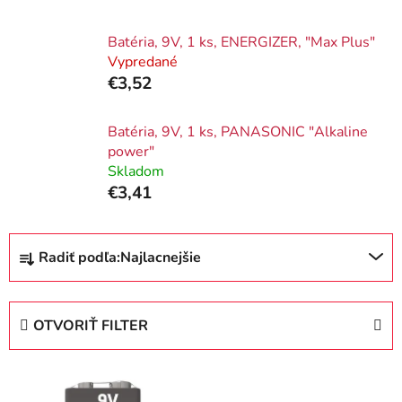
Batéria, 9V, 1 ks, ENERGIZER, "Max Plus"
Vypredané
€3,52
Batéria, 9V, 1 ks, PANASONIC "Alkaline
power"
Skladom
€3,41
R
Radiť podľa:
Najlacnejšie
a
d
e
OTVORIŤ FILTER
n
i
V
e