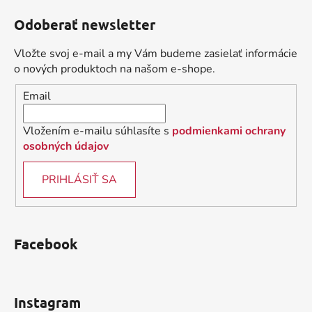
á
á
d
Odoberať newsletter
p
a
ä
c
Vložte svoj e-mail a my Vám budeme zasielať informácie
t
i
o nových produktoch na našom e-shope.
i
e
Email
p
e
r
v
Vložením e-mailu súhlasíte s
podmienkami ochrany
k
osobných údajov
y
v
PRIHLÁSIŤ SA
ý
p
i
s
Facebook
u
Instagram