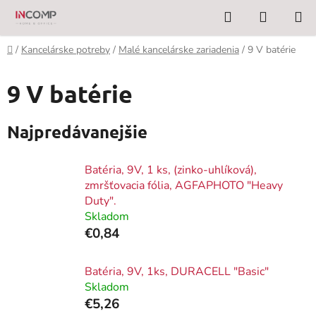
Prejsť
Hľadať
NÁKUP
na
KOŠÍK
obsah
Domov
/
Kancelárske potreby
/
Malé kancelárske zariadenia
/
9 V batérie
9 V batérie
Najpredávanejšie
Batéria, 9V, 1 ks, (zinko-uhlíková),
zmršťovacia fólia, AGFAPHOTO "Heavy
Duty".
Skladom
€0,84
Batéria, 9V, 1ks, DURACELL "Basic"
Skladom
€5,26