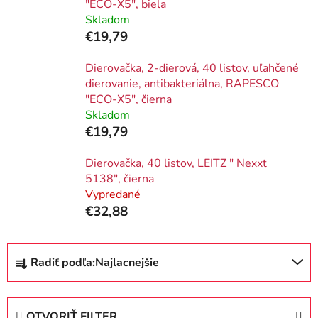
"ECO-X5", biela
Skladom
€19,79
Dierovačka, 2-dierová, 40 listov, uľahčené
dierovanie, antibakteriálna, RAPESCO
"ECO-X5", čierna
Skladom
€19,79
Dierovačka, 40 listov, LEITZ " Nexxt
5138", čierna
Vypredané
€32,88
R
Radiť podľa:
Najlacnejšie
a
d
e
OTVORIŤ FILTER