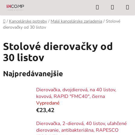
Prejsť
Hľadať
NÁKUP
na
KOŠÍK
obsah
Domov
/
Kancelárske potreby
/
Malé kancelárske zariadenia
/
Stolové
dierovačky od 30 listov
Stolové dierovačky od
30 listov
Najpredávanejšie
Dierovačka, dvojdierová, na 40 listov,
kovová, RAPID "FMC40", čierna
Vypredané
€23,42
Dierovačka, 2-dierová, 40 listov, uľahčené
dierovanie, antibakteriálna, RAPESCO