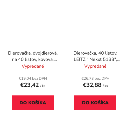
Dierovačka, dvojdierová,
Dierovačka, 40 listov,
na 40 listov, kovová,
LEITZ " Nexxt 5138",
RAPID "FMC40", čierna
čierna
Vypredané
Vypredané
€19,04 bez DPH
€26,73 bez DPH
€23,42
€32,88
/ ks
/ ks
DO KOŠÍKA
DO KOŠÍKA