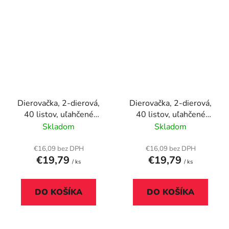
Dierovačka, 2-dierová,
Dierovačka, 2-dierová,
40 listov, uľahčené
40 listov, uľahčené
dierovanie,
dierovanie,
Skladom
Skladom
antibakteriálna,
antibakteriálna,
RAPESCO "ECO-X5",
RAPESCO "ECO-X5",
€16,09 bez DPH
€16,09 bez DPH
€19,79
€19,79
biela
čierna
/ ks
/ ks
DO KOŠÍKA
DO KOŠÍKA