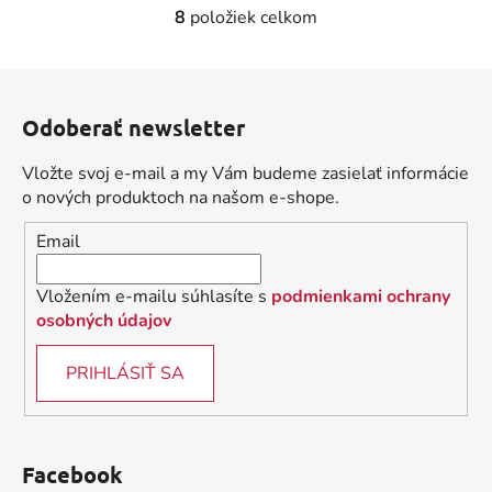
8
položiek celkom
O
v
l
Z
á
á
d
Odoberať newsletter
p
a
ä
c
Vložte svoj e-mail a my Vám budeme zasielať informácie
t
i
o nových produktoch na našom e-shope.
i
e
Email
p
e
r
v
Vložením e-mailu súhlasíte s
podmienkami ochrany
k
osobných údajov
y
v
PRIHLÁSIŤ SA
ý
p
i
s
Facebook
u