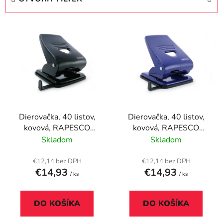
n
i
V
e
ý
p
p
r
i
o
s
d
p
u
r
k
Dierovačka, 40 listov,
Dierovačka, 40 listov,
o
t
kovová, RAPESCO
kovová, RAPESCO
d
o
"835", čierna
"835", modrá
Skladom
Skladom
u
v
k
€12,14 bez DPH
€12,14 bez DPH
t
€14,93
€14,93
/ ks
/ ks
o
v
DO KOŠÍKA
DO KOŠÍKA