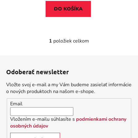
v
DO KOŠÍKA
1
položiek celkom
O
v
l
Z
á
á
d
Odoberať newsletter
p
a
ä
c
Vložte svoj e-mail a my Vám budeme zasielať informácie
t
i
o nových produktoch na našom e-shope.
i
e
Email
p
e
r
v
Vložením e-mailu súhlasíte s
podmienkami ochrany
k
osobných údajov
y