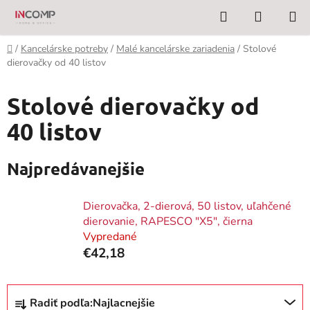
Prejsť
Hľadať
NÁKUP
na
KOŠÍK
obsah
Domov
/
Kancelárske potreby
/
Malé kancelárske zariadenia
/
Stolové
dierovačky od 40 listov
Stolové dierovačky od
40 listov
Najpredávanejšie
Dierovačka, 2-dierová, 50 listov, uľahčené
dierovanie, RAPESCO "X5", čierna
Vypredané
€42,18
R
Radiť podľa:
Najlacnejšie