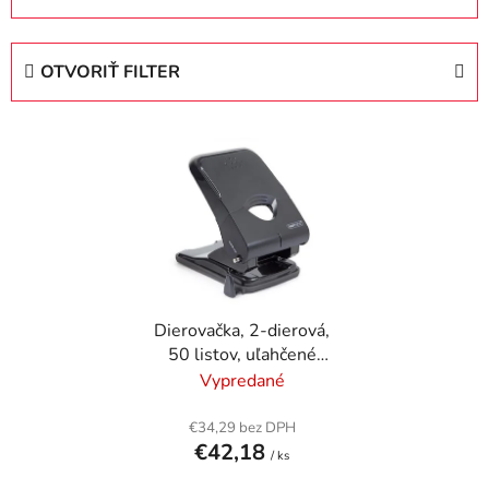
a
d
e
OTVORIŤ FILTER
n
i
V
e
ý
p
p
r
i
o
s
d
p
u
r
k
Dierovačka, 2-dierová,
o
t
50 listov, uľahčené
d
o
dierovanie, RAPESCO
Vypredané
u
v
"X5", čierna
k
€34,29 bez DPH
t
€42,18
/ ks
o