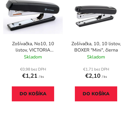
ý
p
p
r
i
o
s
d
p
u
r
k
Zošívačka, No10, 10
Zošívačka, 10, 10 listov,
o
t
listov, VICTORIA
BOXER "Mini", čierna
d
o
OFFICE, čierna
Skladom
Skladom
u
v
k
€0,98 bez DPH
€1,71 bez DPH
t
€1,21
€2,10
/ ks
/ ks
o
v
DO KOŠÍKA
DO KOŠÍKA