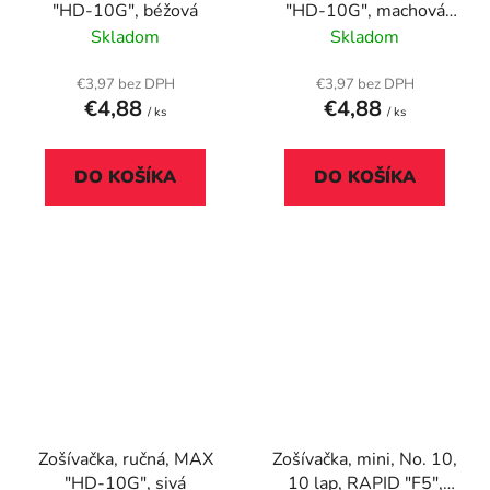
"HD-10G", béžová
"HD-10G", machová
zelená
Skladom
Skladom
€3,97 bez DPH
€3,97 bez DPH
€4,88
€4,88
/ ks
/ ks
DO KOŠÍKA
DO KOŠÍKA
Zošívačka, ručná, MAX
Zošívačka, mini, No. 10,
"HD-10G", sivá
10 lap, RAPID "F5",