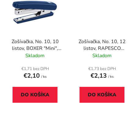
Zošívačka, No. 10, 10
Zošívačka, No. 10, 12
listov, BOXER "Mini",
listov, RAPESCO
modrá
"Pocket", rôzne farby
Skladom
Skladom
€1,71 bez DPH
€1,73 bez DPH
€2,10
€2,13
/ ks
/ ks
DO KOŠÍKA
DO KOŠÍKA