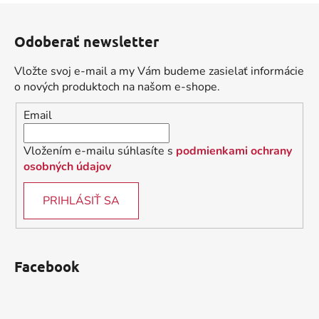
a
Z
c
n
á
i
i
Odoberať newsletter
e
p
e
p
ä
Vložte svoj e-mail a my Vám budeme zasielať informácie
r
t
o nových produktoch na našom e-shope.
v
i
k
Email
e
y
v
Vložením e-mailu súhlasíte s
podmienkami ochrany
ý
osobných údajov
p
i
PRIHLÁSIŤ SA
s
u
Facebook