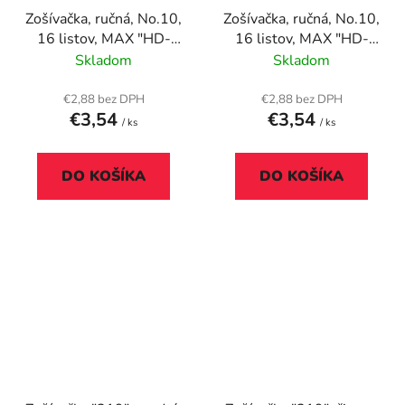
Zošívačka, ručná, No.10,
Zošívačka, ručná, No.10,
16 listov, MAX "HD-
16 listov, MAX "HD-
10K", svetlozelená
10K", žltá
Skladom
Skladom
€2,88 bez DPH
€2,88 bez DPH
€3,54
€3,54
/ ks
/ ks
DO KOŠÍKA
DO KOŠÍKA