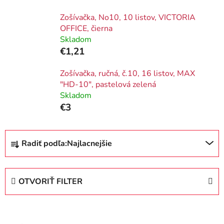
Zošívačka, No10, 10 listov, VICTORIA
OFFICE, čierna
Skladom
€1,21
Zošívačka, ručná, č.10, 16 listov, MAX
"HD-10", pastelová zelená
Skladom
€3
R
Radiť podľa:
Najlacnejšie
a
d
e
OTVORIŤ FILTER
n
i
V
e