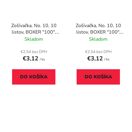
Zošívačka, No. 10, 10
Zošívačka, No. 10, 10
listov, BOXER "100",
listov, BOXER "100",
čierna
modrá
Skladom
Skladom
€2,54 bez DPH
€2,54 bez DPH
€3,12
€3,12
/ ks
/ ks
DO KOŠÍKA
DO KOŠÍKA