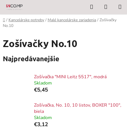
Prejsť
Hľadať
NÁKUP
na
KOŠÍK
obsah
Domov
/
Kancelárske potreby
/
Malé kancelárske zariadenia
/
Zošívačky
No.10
Zošívačky No.10
Najpredávanejšie
Zošívačka "MINI Leitz 5517", modrá
Skladom
€5,45
Zošívačka, No. 10, 10 listov, BOXER "100",
biela
Skladom
€3,12