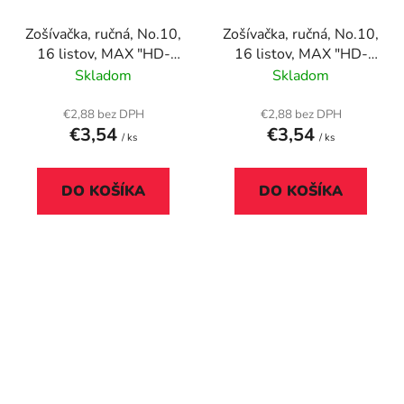
Zošívačka, ručná, No.10,
Zošívačka, ručná, No.10,
16 listov, MAX "HD-
16 listov, MAX "HD-
10K", modrá
10K", oranžová
Skladom
Skladom
€2,88 bez DPH
€2,88 bez DPH
€3,54
€3,54
/ ks
/ ks
DO KOŠÍKA
DO KOŠÍKA