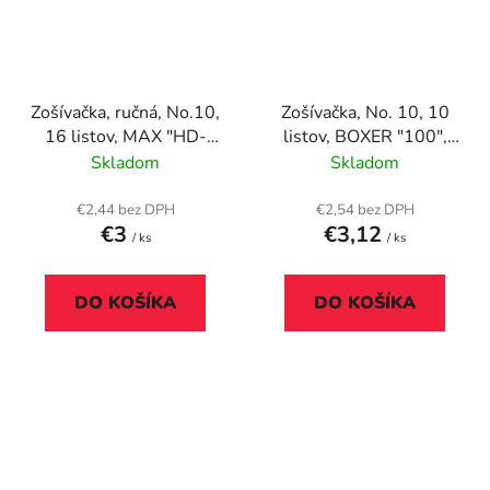
Zošívačka, ručná, No.10,
Zošívačka, No. 10, 10
16 listov, MAX "HD-
listov, BOXER "100",
10", pastelová modrá
biela
Skladom
Skladom
€2,44 bez DPH
€2,54 bez DPH
€3
€3,12
/ ks
/ ks
DO KOŠÍKA
DO KOŠÍKA