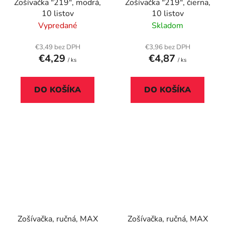
Zošívačka "219", modrá,
Zošívačka "219", čierna,
10 listov
10 listov
Vypredané
Skladom
€3,49 bez DPH
€3,96 bez DPH
€4,29
€4,87
/ ks
/ ks
DO KOŠÍKA
DO KOŠÍKA
Zošívačka, ručná, MAX
Zošívačka, ručná, MAX