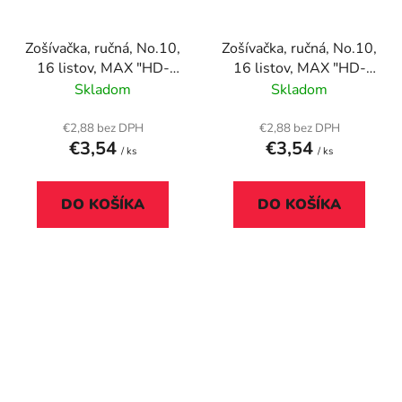
Zošívačka, ručná, No.10,
Zošívačka, ručná, No.10,
16 listov, MAX "HD-
16 listov, MAX "HD-
10K", červená
10K", fialová
Skladom
Skladom
€2,88 bez DPH
€2,88 bez DPH
€3,54
€3,54
/ ks
/ ks
DO KOŠÍKA
DO KOŠÍKA