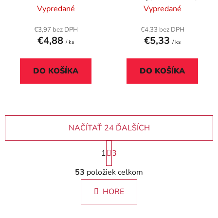
čierna
Vypredané
Vypredané
€3,97 bez DPH
€4,33 bez DPH
€4,88
€5,33
/ ks
/ ks
DO KOŠÍKA
DO KOŠÍKA
NAČÍTAŤ 24 ĎALŠÍCH
S
1
3
t
r
O
53
položiek celkom
á
v
n
l
k
HORE
á
o
d
v
a