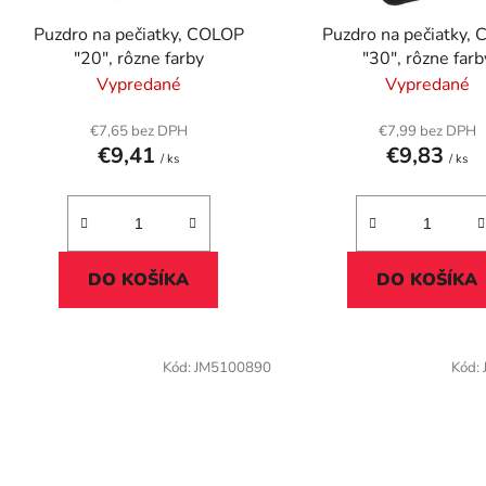
d
Puzdro na pečiatky, COLOP
Puzdro na pečiatky,
u
"20", rôzne farby
"30", rôzne farb
k
Vypredané
Vypredané
t
o
€7,65 bez DPH
€7,99 bez DPH
€9,41
€9,83
v
/ ks
/ ks
DO KOŠÍKA
DO KOŠÍKA
Kód:
JM5100890
Kód: