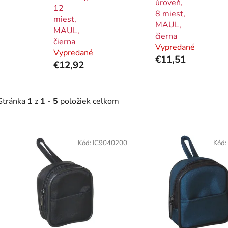
úroveň,
12
8 miest,
miest,
MAUL,
MAUL,
čierna
čierna
Vypredané
Vypredané
€11,51
€12,92
Stránka
1
z
1
-
5
položiek celkom
V
ý
Kód:
IC9040200
Kód:
p
i
s
p
r
o