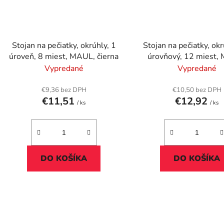
Stojan na pečiatky, okrúhly, 1
Stojan na pečiatky, okr
úroveň, 8 miest, MAUL, čierna
úrovňový, 12 miest,
čierna
Vypredané
Vypredané
€9,36 bez DPH
€10,50 bez DPH
€11,51
€12,92
/ ks
/ ks
DO KOŠÍKA
DO KOŠÍKA
O
v
l