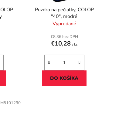
u
 COLOP
Puzdro na pečiatky, COLOP
k
y
"40", modré
t
Vypredané
o
v
€8,36 bez DPH
€10,28
/ ks
DO KOŠÍKA
JM5101290