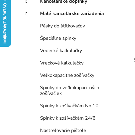
Kancelárske doplnky
ý
ó
p
r
Malé kancelárske zariadenia
i
a
e
n
Pásky do štítkovačov
e
Špeciálne spinky
l
Vedecké kalkulačky
Vreckové kalkulačky
Veľkokapacitné zošívačky
Spinky do veľkokapacitných
zošívačiek
Spinky k zošívačkám No.10
Spinky k zošívačkám 24/6
Nastrelovacie pištole