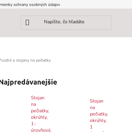
mienky ochrany osobných údajov
Puzdrá a stojany na pečiatky
Najpredávanejšie
Stojan
Stojan
na
na
pečiatky,
pečiatky,
okrúhly,
okrúhly,
1-
1
úrovňový,