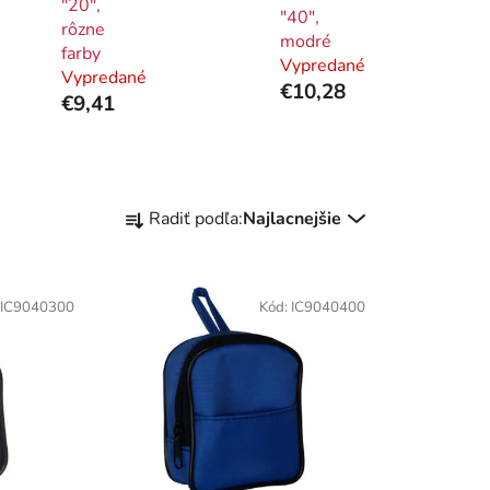
"20",
"40",
rôzne
modré
farby
Vypredané
Vypredané
€10,28
€9,41
R
Radiť podľa:
Najlacnejšie
a
d
e
IC9040300
Kód:
IC9040400
n
i
e
p
r
o
d