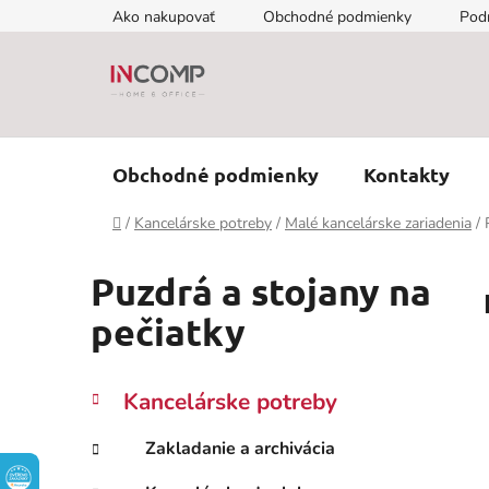
Prejsť
Ako nakupovať
Obchodné podmienky
Pod
na
obsah
Obchodné podmienky
Kontakty
Domov
/
Kancelárske potreby
/
Malé kancelárske zariadenia
/
Puzdrá a stojany na
pečiatky
B
K
Preskočiť
Kancelárske potreby
a
kategórie
o
t
č
Zakladanie a archivácia
e
n
g