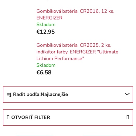
Gombíková batéria, CR2016, 12 ks,
ENERGIZER
Skladom
€12,95
Gombíková batéria, CR2025, 2 ks,
indikátor farby, ENERGIZER "Ultimate
Lithium Performance"
Skladom
€6,58
R
Radiť podľa:
Najlacnejšie
a
d
e
OTVORIŤ FILTER
n
i
V