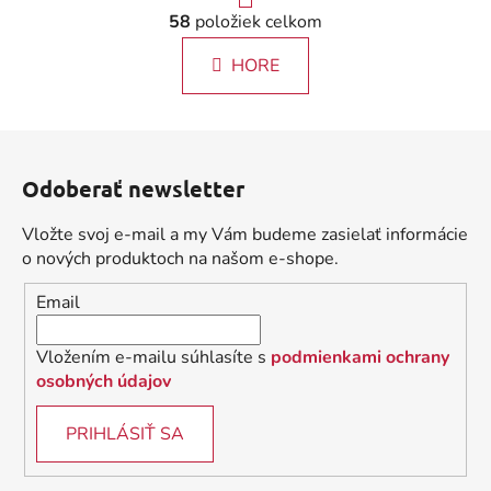
r
O
58
položiek celkom
á
v
n
l
k
HORE
á
o
d
v
a
a
Z
c
n
á
i
i
Odoberať newsletter
e
p
e
p
ä
Vložte svoj e-mail a my Vám budeme zasielať informácie
r
t
o nových produktoch na našom e-shope.
v
i
k
Email
e
y
v
Vložením e-mailu súhlasíte s
podmienkami ochrany
ý
osobných údajov
p
i
PRIHLÁSIŤ SA
s
u