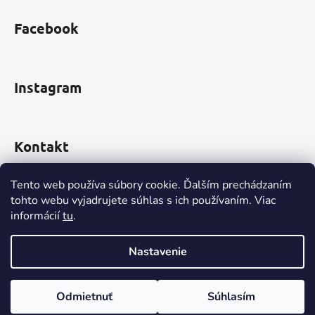
Facebook
Instagram
Kontakt
obchod
@
incomp.sk
Tento web používa súbory cookie. Ďalším prechádzaním
tohto webu vyjadrujete súhlas s ich používaním. Viac
0910 999 552
informácií
tu
.
Nastavenie
Vytvoril Shoptet
Odmietnuť
Súhlasím
Copyright 2026
www.INCOMP.sk
. Všetky práva