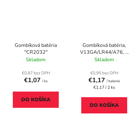
Gombíková batéria
Gombíková batéria,
"CR2032"
V13GA/LR44/A76, 2
ks, VARTA
Skladom
Skladom
€0,87 bez DPH
€0,95 bez DPH
€1,07
€1,17
/ ks
/ balenie
Jednotková
€1,17 / 2 ks
cena:
DO KOŠÍKA
DO KOŠÍKA