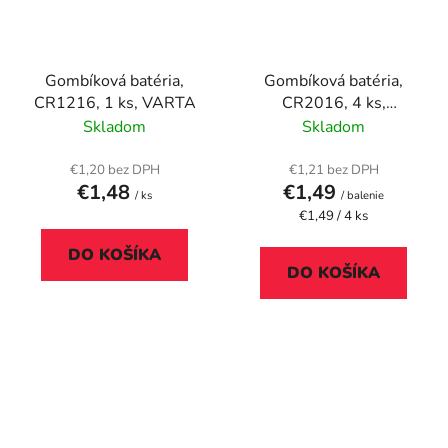
Gombíková batéria,
Gombíková batéria,
CR1216, 1 ks, VARTA
CR2016, 4 ks,
VERBATIM "Premium"
Skladom
Skladom
€1,20 bez DPH
€1,21 bez DPH
€1,48
€1,49
/ ks
/ balenie
Jednotková
€1,49 / 4 ks
cena:
DO KOŠÍKA
DO KOŠÍKA