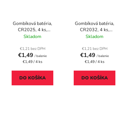
Gombíková batéria,
Gombíková batéria,
CR2025, 4 ks,
CR2032, 4 ks,
VERBATIM "Premium"
VERBATIM "Premium"
Skladom
Skladom
€1,21 bez DPH
€1,21 bez DPH
€1,49
€1,49
/ balenie
/ balenie
Jednotková
Jednotková
€1,49 / 4 ks
€1,49 / 4 ks
cena:
cena:
DO KOŠÍKA
DO KOŠÍKA