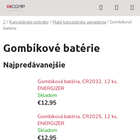
Prejsť
Hľadať
NÁKUP
na
KOŠÍK
obsah
Domov
/
Kancelárske potreby
/
Malé kancelárske zariadenia
/
Gombíkové
batérie
Gombíkové batérie
Najpredávanejšie
Gombíková batéria, CR2032, 12 ks,
ENERGIZER
Skladom
€12,95
Gombíková batéria, CR2025, 12 ks,
ENERGIZER
Skladom
€12,95