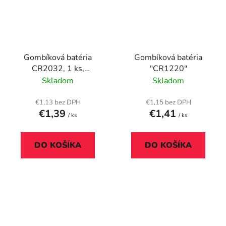
Gombíková batéria
Gombíková batéria
CR2032, 1 ks,
"CR1220"
ENERGIZER
Skladom
Skladom
€1,13 bez DPH
€1,15 bez DPH
€1,39
€1,41
/ ks
/ ks
DO KOŠÍKA
DO KOŠÍKA