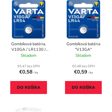
e
ý
p
p
r
i
o
s
d
p
u
r
k
Gombíková batéria,
Gombíková batéria
o
t
V10GA / LR1130 /
"V13GA"
d
o
LR54 / 189, 1 ks,
Skladom
Skladom
u
v
VARTA
k
€0,47 bez DPH
€0,48 bez DPH
t
€0,58
€0,59
/ ks
/ ks
o
v
DO KOŠÍKA
DO KOŠÍKA