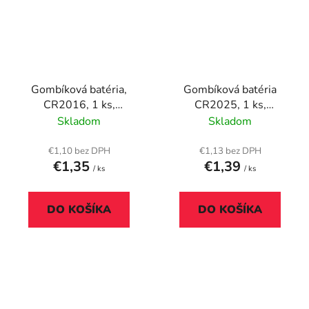
Gombíková batéria,
Gombíková batéria
CR2016, 1 ks,
CR2025, 1 ks,
ENERGIZER
ENERGIZER
Skladom
Skladom
€1,10 bez DPH
€1,13 bez DPH
€1,35
€1,39
/ ks
/ ks
DO KOŠÍKA
DO KOŠÍKA