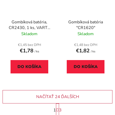
Gombíková batéria,
Gombíková batéria
CR2430, 1 ks, VARTA
"CR1620"
"Professional"
Skladom
Skladom
€1,45 bez DPH
€1,48 bez DPH
€1,78
€1,82
/ ks
/ ks
DO KOŠÍKA
DO KOŠÍKA
NAČÍTAŤ 24 ĎALŠÍCH
S
1
3
t