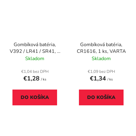
Gombíková batéria,
Gombíková batéria,
V392 / LR41 / SR41, 1
CR1616, 1 ks, VARTA
ks, VARTA
Skladom
Skladom
€1,04 bez DPH
€1,09 bez DPH
€1,28
€1,34
/ ks
/ ks
DO KOŠÍKA
DO KOŠÍKA