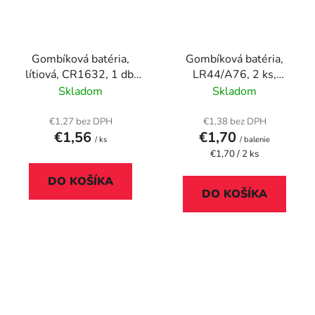
Gombíková batéria,
Gombíková batéria,
lítiová, CR1632, 1 db,
LR44/A76, 2 ks,
ENERGIZER
ENERGIZER
Skladom
Skladom
€1,27 bez DPH
€1,38 bez DPH
€1,56
€1,70
/ ks
/ balenie
Jednotková
€1,70 / 2 ks
cena:
DO KOŠÍKA
DO KOŠÍKA