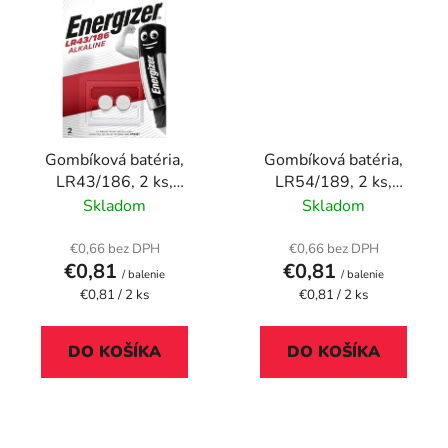
Gombíková batéria,
Gombíková batéria,
LR43/186, 2 ks,
LR54/189, 2 ks,
ENERGIZER
ENERGIZER
Skladom
Skladom
€0,66 bez DPH
€0,66 bez DPH
€0,81
€0,81
/ balenie
/ balenie
Jednotková
Jednotková
€0,81 / 2 ks
€0,81 / 2 ks
cena:
cena:
DO KOŠÍKA
DO KOŠÍKA