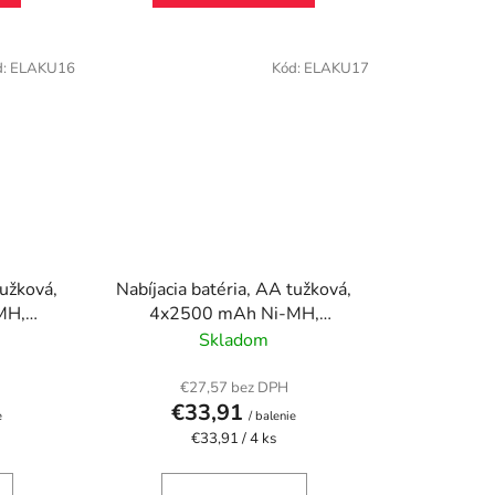
d:
ELAKU16
Kód:
ELAKU17
tužková,
Nabíjacia batéria, AA tužková,
MH,
4x2500 mAh Ni-MH,
oop"
PANASONIC "Eneloop Pro"
Skladom
€27,57 bez DPH
€33,91
e
/ balenie
Jednotková
€33,91 / 4 ks
cena: