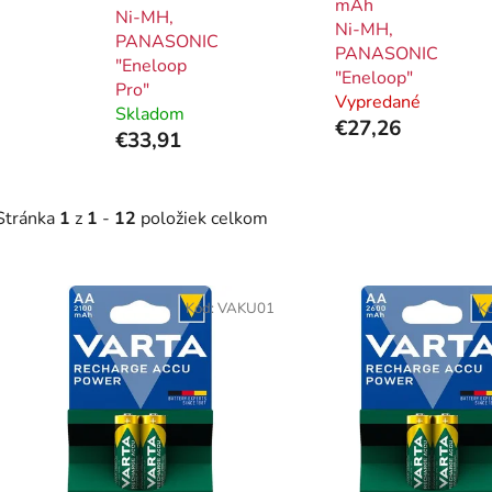
mAh
Ni-MH,
Ni-MH,
PANASONIC
PANASONIC
"Eneloop
"Eneloop"
Pro"
Vypredané
Skladom
€27,26
€33,91
Stránka
1
z
1
-
12
položiek celkom
V
ý
Kód:
VAKU01
K
p
i
s
p
r
o