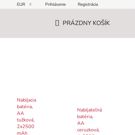
EUR
Prihlásenie
Registrácia
PRÁZDNY KOŠÍK
NÁKUPNÝ
KOŠÍK
Nabíjacia
batéria,
Nabíjateľná
AA
batéria,
tužková,
AA
2x2500
ceruzková,
mAh