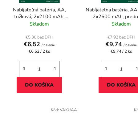
d
Nabíjateľná batéria, AA,
Nabíjateľná batéria, AA
u
tužková, 2x2100 mAh,
2x2600 mAh, predna
k
prednabitá, VARTA "Power"
VARTA "Power
Skladom
Skladom
t
o
€5,30 bez DPH
€7,92 bez DPH
€6,52
€9,74
v
/ balenie
/ balenie
Jednotková
Jednotková
€6,52 / 2 ks
€9,74 / 2 ks
cena:
cena:
DO KOŠÍKA
DO KOŠÍKA
Kód:
VAKUAA
K