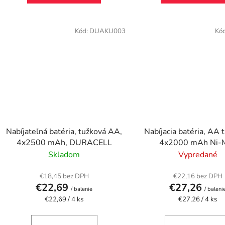
Kód:
DUAKU003
Kó
Nabíjateľná batéria, tužková AA,
Nabíjacia batéria, AA 
4x2500 mAh, DURACELL
4x2000 mAh Ni-
PANASONIC "Enel
Skladom
Vypredané
€18,45 bez DPH
€22,16 bez DPH
€22,69
€27,26
/ balenie
/ baleni
Jednotková
Jednotková
€22,69 / 4 ks
€27,26 / 4 ks
cena:
cena: