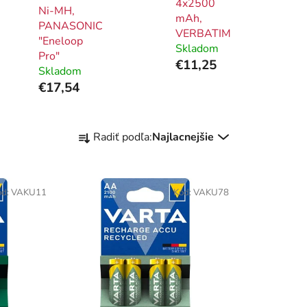
4x2500
Ni-MH,
mAh,
PANASONIC
VERBATIM
"Eneloop
Skladom
Pro"
€11,25
Skladom
€17,54
R
Radiť podľa:
Najlacnejšie
a
d
e
ód:
VAKU11
Kód:
VAKU78
n
i
e
p
r
o
d