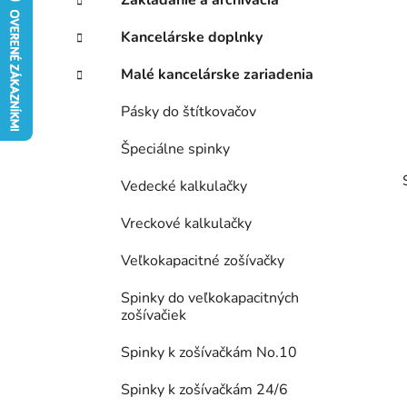
e
n
g
Kancelárske doplnky
ý
ó
p
r
Malé kancelárske zariadenia
i
a
e
n
Pásky do štítkovačov
e
Špeciálne spinky
l
Vedecké kalkulačky
Vreckové kalkulačky
Veľkokapacitné zošívačky
Spinky do veľkokapacitných
zošívačiek
Spinky k zošívačkám No.10
Spinky k zošívačkám 24/6