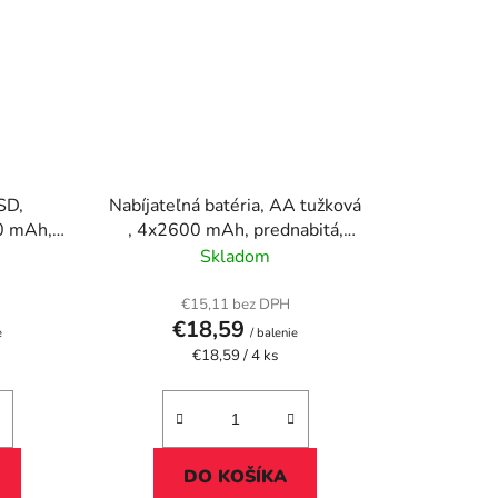
SD,
Nabíjateľná batéria, AA tužková
00 mAh,
, 4x2600 mAh, prednabitá,
VARTA "Power"
Skladom
€15,11 bez DPH
€18,59
e
/ balenie
Jednotková
€18,59 / 4 ks
cena:
DO KOŠÍKA