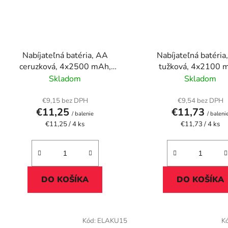
Nabíjateľná batéria, AA
Nabíjateľná batéria
ceruzková, 4x2500 mAh,
tužková, 4x2100 
VERBATIM
prednabitá, VARTA "
Skladom
Skladom
€9,15 bez DPH
€9,54 bez DPH
€11,25
€11,73
/ balenie
/ baleni
Jednotková
Jednotková
€11,25 / 4 ks
€11,73 / 4 ks
cena:
cena:
DO KOŠÍKA
DO KOŠÍKA
Kód:
ELAKU15
K