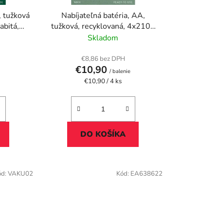
u
, tužková
Nabíjateľná batéria, AA,
k
bitá,
tužková, recyklovaná, 4x2100
t
"
mAh, VARTA
Skladom
o
v
€8,86 bez DPH
€10,90
/ balenie
Jednotková
€10,90 / 4 ks
cena:
DO KOŠÍKA
ód:
VAKU02
Kód:
EA638622