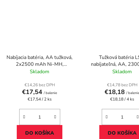
Nabíjacia batéria, AA tužková,
Tužková batéria L
2x2500 mAh Ni-MH,
nabíjateľná, AA, 23
PANASONIC "Eneloop Pro"
BL4
Skladom
Skladom
€14,26 bez DPH
€14,78 bez DPH
€17,54
€18,18
/ balenie
/ baleni
Jednotková
Jednotková
€17,54 / 2 ks
€18,18 / 4 ks
cena:
cena:
DO KOŠÍKA
DO KOŠÍKA