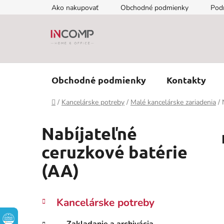
Prejsť
Ako nakupovať
Obchodné podmienky
Pod
na
obsah
Obchodné podmienky
Kontakty
Domov
/
Kancelárske potreby
/
Malé kancelárske zariadenia
/
Nabíjateľné
ceruzkové batérie
(AA)
B
K
Preskočiť
Kancelárske potreby
a
kategórie
o
t
č
Zakladanie a archivácia