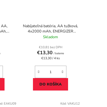
, AA,
Nabíjateľná batéria, AA tužková,
mAh,
4x2000 mAh, ENERGIZER
Power"
"Power Plus"
Skladom
€10,81 bez DPH
€13,30
e
/ balenie
Jednotková
€13,30 / 4 ks
cena:
DO KOŠÍKA
ód:
EAKU09
Kód:
VAKU12