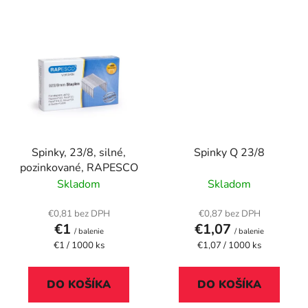
Spinky, 23/8, silné,
Spinky Q 23/8
pozinkované, RAPESCO
Skladom
Skladom
€0,81 bez DPH
€0,87 bez DPH
€1
€1,07
/ balenie
/ balenie
Jednotková
Jednotková
€1 / 1000 ks
€1,07 / 1000 ks
cena:
cena:
DO KOŠÍKA
DO KOŠÍKA