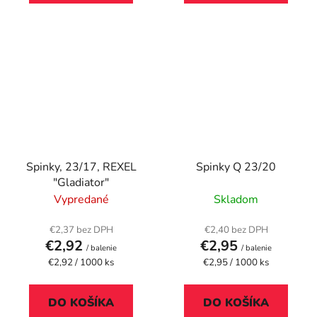
Spinky, 23/17, REXEL
Spinky Q 23/20
"Gladiator"
Vypredané
Skladom
€2,37 bez DPH
€2,40 bez DPH
€2,92
€2,95
/ balenie
/ balenie
Jednotková
Jednotková
€2,92 / 1000 ks
€2,95 / 1000 ks
cena:
cena:
DO KOŠÍKA
DO KOŠÍKA