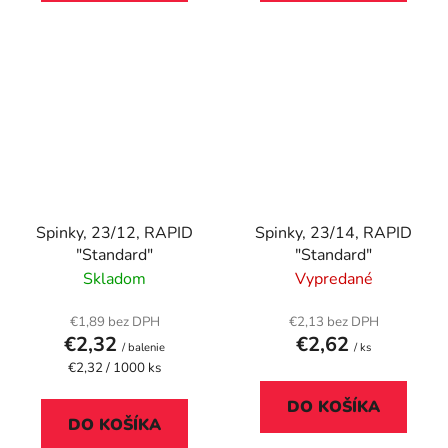
Spinky, 23/12, RAPID
Spinky, 23/14, RAPID
"Standard"
"Standard"
Skladom
Vypredané
€1,89 bez DPH
€2,13 bez DPH
€2,32
€2,62
/ balenie
/ ks
Jednotková
€2,32 / 1000 ks
cena:
DO KOŠÍKA
DO KOŠÍKA