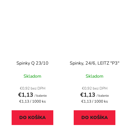
Spinky Q 23/10
Spinky, 24/6, LEITZ "P3"
Skladom
Skladom
€0,92 bez DPH
€0,92 bez DPH
€1,13
€1,13
/ balenie
/ balenie
Jednotková
Jednotková
€1,13 / 1000 ks
€1,13 / 1000 ks
cena:
cena:
DO KOŠÍKA
DO KOŠÍKA