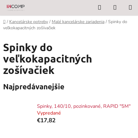
Prejsť
Hľadať
NÁKUP
na
KOŠÍK
obsah
Domov
/
Kancelárske potreby
/
Malé kancelárske zariadenia
/
Spinky do
veľkokapacitných zošívačiek
Spinky do
veľkokapacitných
zošívačiek
Najpredávanejšie
Spinky, 140/10, pozinkované, RAPID "5M"
Vypredané
€17,82