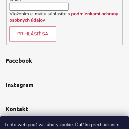
e
y
v
Vložením e-mailu súhlasíte s
podmienkami ochrany
ý
osobných údajov
p
i
PRIHLÁSIŤ SA
s
u
Facebook
Instagram
Kontakt
obchod
@
incomp.sk
Tento web používa súbory cookie. Ďalším prechádzaním