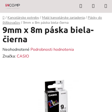
Prejsť
Hľadať
NÁKUP
na
KOŠÍK
obsah
Domov
/
Kancelárske potreby
/
Malé kancelárske zariadenia
/
Pásky do
štítkovačov
/
9mm x 8m páska biela-čierna
9mm x 8m páska biela-
čierna
Priemerné
Neohodnotené
Podrobnosti hodnotenia
hodnotenie
Značka:
CASIO
produktu
je
0,0
z
5
hviezdičiek.