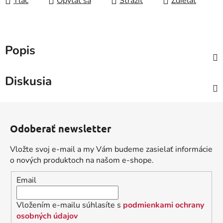
Tlač
Opýtať sa
Strážiť
Zdieľať
Popis
Diskusia
Z
á
Odoberať newsletter
p
ä
Vložte svoj e-mail a my Vám budeme zasielať informácie
t
o nových produktoch na našom e-shope.
i
Email
e
Vložením e-mailu súhlasíte s
podmienkami ochrany
osobných údajov