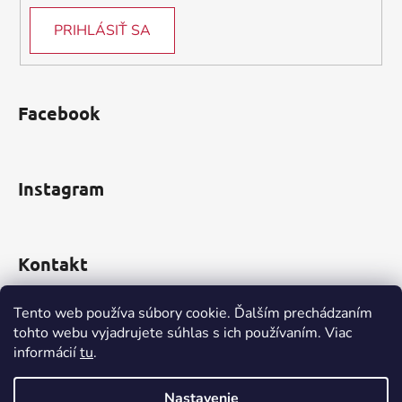
PRIHLÁSIŤ SA
Facebook
Instagram
Kontakt
obchod
@
incomp.sk
Tento web používa súbory cookie. Ďalším prechádzaním
tohto webu vyjadrujete súhlas s ich používaním. Viac
0910 999 552
informácií
tu
.
Nastavenie