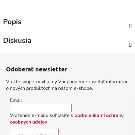
Popis
Diskusia
Z
á
Odoberať newsletter
p
ä
Vložte svoj e-mail a my Vám budeme zasielať informácie
t
o nových produktoch na našom e-shope.
i
Email
e
Vložením e-mailu súhlasíte s
podmienkami ochrany
osobných údajov