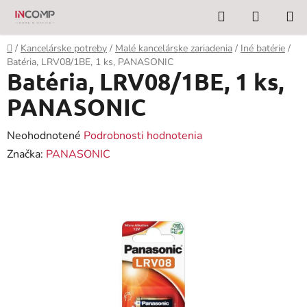
Prejsť
Hľadať
NÁKUP
na
KOŠÍK
obsah
Domov
/
Kancelárske potreby
/
Malé kancelárske zariadenia
/
Iné batérie
/
Batéria, LRV08/1BE, 1 ks, PANASONIC
Batéria, LRV08/1BE, 1 ks,
PANASONIC
Priemerné
Neohodnotené
Podrobnosti hodnotenia
hodnotenie
Značka:
PANASONIC
produktu
je
0,0
z
5
hviezdičiek.