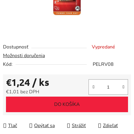
Dostupnosť
Vypredané
Možnosti doručenia
Kód:
PELRV08
€1,24
/ ks
€1,01 bez DPH
Jednotková cena:
DO KOŠÍKA
Tlač
Opýtať sa
Strážiť
Zdieľať